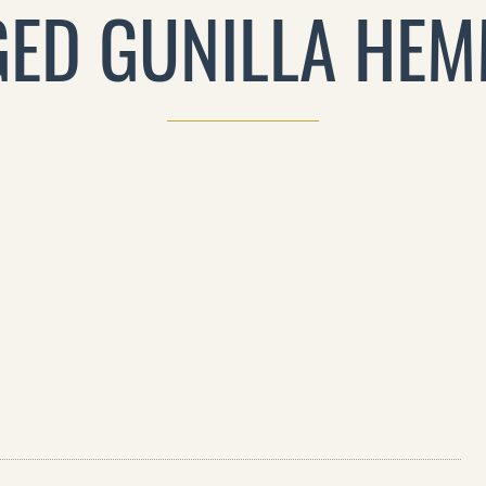
GED GUNILLA HEM
S ANDERSONIN ELÄMÄ SVENSKA TEATERNIN
LAVALLA
A-KAISA POIKKIMÄKI
TEATTERI
3.12.2025