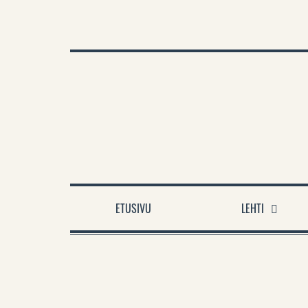
TUE VARTIJAA
ANNA PALAUTETTA
VARTIJAN TAKAN
ETUSIVU
LEHTI