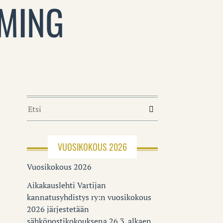
MING
VUOSIKOKOUS 2026
Vuosikokous 2026
Aikakauslehti Vartijan
kannatusyhdistys ry:n vuosikokous
2026 järjestetään
sähköpostikokouksena 26.3. alkaen.