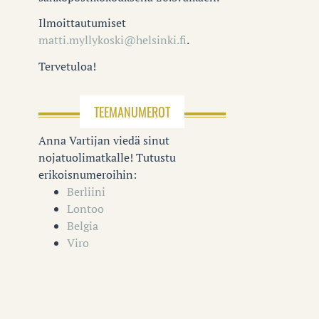
Ilmoittautumiset
matti.myllykoski@helsinki.fi
.
Tervetuloa!
TEEMANUMEROT
Anna Vartijan viedä sinut
nojatuolimatkalle! Tutustu
erikoisnumeroihin:
Berliini
Lontoo
Belgia
Viro