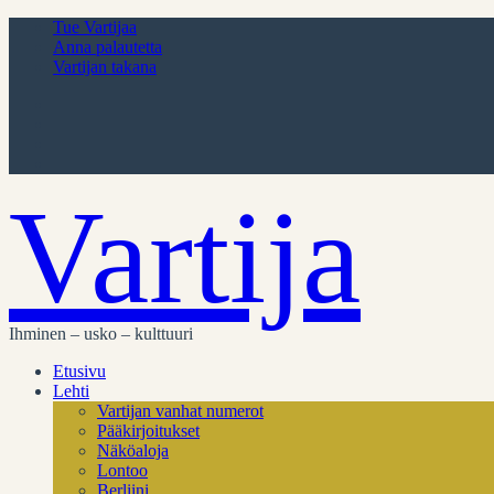
Tue Vartijaa
Anna palautetta
Vartijan takana
Vartija
Ihminen – usko – kulttuuri
Etusivu
Lehti
Vartijan vanhat numerot
Pääkirjoitukset
Näköaloja
Lontoo
Berliini