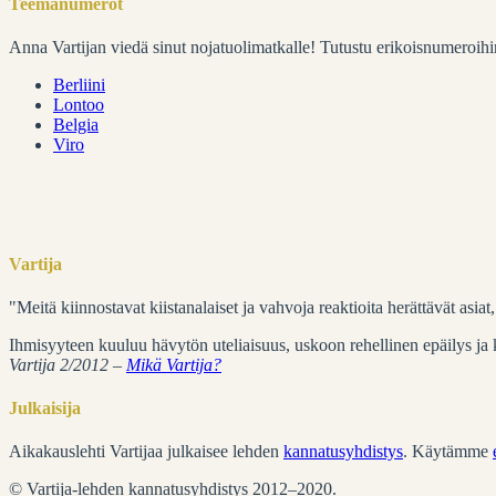
Teemanumerot
Anna Vartijan viedä sinut nojatuolimatkalle! Tutustu erikoisnumeroihi
Berliini
Lontoo
Belgia
Viro
Vartija
"Meitä kiinnostavat kiistanalaiset ja vahvoja reaktioita herättävät asia
Ihmisyyteen kuuluu hävytön uteliaisuus, uskoon rehellinen epäilys ja ku
Vartija 2/2012 –
Mikä Vartija?
Julkaisija
Aikakauslehti Vartijaa julkaisee lehden
kannatusyhdistys
. Käytämme
© Vartija-lehden kannatusyhdistys 2012–2020.