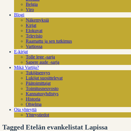
Belgia
Viro
Blogi
Näkemyksiä
Kirjat
Elokuvat
Televisio
Raamattu ja sen tutkimus
Vartiossa
E-kirjat
Tolle lege -sarja
Sapere aude -sarja
Mikä Vartija?
Tukijäsenyys
Lukijat suosittelevat
Päätoimittajat
Toimitusneuvosto
Kannatusyhdistys
Historia
Ohjelma
Ota yhteyttä
Yhteystiedot
Tagged Etelän evankelistat Lapissa