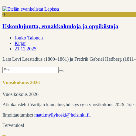
0
Uskonlujuutta, ennakkoluuloja ja oppikiistoja
Jouko Talonen
Kirjat
21.12.2025
Lars Levi Laestadius (1800–1861) ja Fredrik Gabriel Hedberg (1811–1
Search
for:
Vuosikokous 2026
Vuosikokous 2026
Aikakauslehti Vartijan kannatusyhdistys ry:n vuosikokous 2026 järje
Ilmoittautumiset
matti.myllykoski@helsinki.fi
.
Tervetuloa!