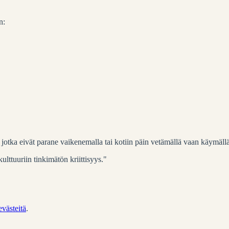
n:
t, jotka eivät parane vaikenemalla tai kotiin päin vetämällä vaan käymällä
lttuuriin tinkimätön kriittisyys."
evästeitä
.