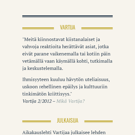
VARTIJA
"Meitä kiinnostavat kiistanalaiset ja
vahvoja reaktioita herättävät asiat, jotka
eivät parane vaikenemalla tai kotiin päin
vetämällä vaan käymällä kohti, tutkimalla
ja keskustelemalla.
Ihmisyyteen kuuluu hävytön uteliaisuus,
uskoon rehellinen epäilys ja kulttuuriin
tinkimätön kriittisyys."
Vartija 2/2012 –
Mikä Vartija?
JULKAISIJA
Aikakauslehti Vartijaa julkaisee lehden