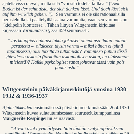
ajateltavissa oleva”, mutta sillä “voi silti todella kulkea.” (“
Sein
Boden ist der schmalste, der sich denken lässt. Und doch lässt sich
auf ihm wirklich gehen.
“).
Sen varmuus ei ole siis rationaalisilla
perusteluilla tai päättelyillä saatua varmuutta, vaan sen varmuus on
“kielipelin luonteessa”. Tähän liittyen Wittgenstein kirjoittaa
kirjassaan
Varmuudesta
§:ssä 459 seuraavasti:
“Jos kauppias haluaisi tutkia jokaisen omenansa ilman mitään
perustetta – ollakseen täysin varma – miksi hänen ei (siinä
tapauksessa) olisi tutkittava tutkimusta? Voimmeko puhua tässä
yhteydessä uskosta (tarkoitan uskonnollisen uskon, en otaksuman
mielessä)? Kaikki psykologiset sanat johtavat tässä vain pois
pääasiasta.”
Wittgensteinin päiväkirjamerkintöjä vuosina 1930-
1932 & 1936-1937
Ajatusliikkeiden
ensimmäisessä päiväkirjamerkinnässään 26.4.1930
Wittgenstein kuvaa suhtautumisestaan seurustelukumppaniinsa
Marguerite Respingeriin
seuraavasti:
“Aivoni ovat hyvin ärtyiset. Sain tänään syntymäpäiväkseni
nenäliinoja Margueritelta. Ne olivat minulle mieleen, vaikka mikä