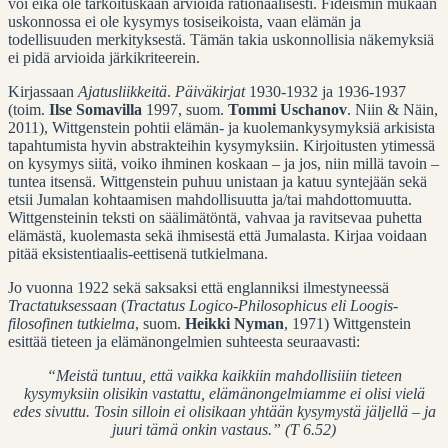
voi eikä ole tarkoituskaan arvioida rationaalisesti. Fideismin mukaan
uskonnossa ei ole kysymys tosiseikoista, vaan elämän ja
todellisuuden merkityksestä. Tämän takia uskonnollisia näkemyksiä
ei pidä arvioida järkikriteerein.
Kirjassaan
Ajatusliikkeitä
.
Päiväkirjat
1930-1932 ja 1936-1937
(toim.
Ilse Somavilla
1997, suom.
Tommi Uschanov
. Niin & Näin,
2011), Wittgenstein pohtii elämän- ja kuolemankysymyksiä arkisista
tapahtumista hyvin abstrakteihin kysymyksiin. Kirjoitusten ytimessä
on kysymys siitä, voiko ihminen koskaan – ja jos, niin millä tavoin –
tuntea itsensä. Wittgenstein puhuu unistaan ja katuu syntejään sekä
etsii Jumalan kohtaamisen mahdollisuutta ja/tai mahdottomuutta.
Wittgensteinin teksti on säälimätöntä, vahvaa ja ravitsevaa puhetta
elämästä, kuolemasta sekä ihmisestä että Jumalasta. Kirjaa voidaan
pitää eksistentiaalis-eettisenä tutkielmana.
Jo vuonna 1922 sekä saksaksi että englanniksi ilmestyneessä
Tractatuksessaan
(
Tractatus Logico-Philosophicus eli Loogis-
filosofinen tutkielma
, suom.
Heikki Nyman
, 1971) Wittgenstein
esittää tieteen ja elämänongelmien suhteesta seuraavasti:
“Meistä tuntuu, että vaikka kaikkiin mahdollisiiin tieteen
kysymyksiin olisikin vastattu, elämänongelmiamme ei olisi vielä
edes sivuttu. Tosin silloin ei olisikaan yhtään kysymystä jäljellä – ja
juuri tämä onkin vastaus.” (T 6.52)