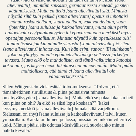
alleviivattu], nimittäin saksasta, germaanisesta kielestä, ja siten
käännöksestä. Mutta en tiedä [sana alleviivattu] sitä. Minusta
näyttää siltä kuin pelkkä [sana alleviivattu] opetus ei inhottaisi
minua raskaudellaan, suuruudellaan, vakavuudellaan, vaan
(jotenkin) [sana suluissa ja katkoalleviivattu, mutta alun perin
aaltoviivattu tyytymättömyyden tai epävarmuuden merkiksi] myös
opettajan persoonallisuus. Minusta näyttää kuin opetuksessa olisi
tämän lisäksi jotakin minulle vierasta [sana alleviivattu] & siten
[sana alleviivattu] inhottavaa. Kun hän esim. sanoo: ‘Ei suinkaan!’,
jokin näyttäytyy minulle epämiellyttävänä jo pelkässä järkeilyn
tavassa. Mutta eikö ole mahdollista, että tämä vaikutelma katoaisi
kokonaan, jos kirjeen henki liikuttaisi minua enemmän. Mutta pidän
mahdollisena, että tämä ei [sana alleviivattu] ole
vähämerkityksistä.”
Sitten Wittgenstein vielä esittää toivomuksensa: “Toivon, että
tämänhetkinen surullisuus & piina polttaisivat minusta
omahyväisyyden [sana alleviivattu]. Mutta eikö se palaa takaisin heti
kun piina on ohi? Ja eikö se siksi lopu koskaan?? [kaksi
kysymysmerkkiä ja sana alleviivattu] Jumala siltä varjelkoon.
Sielussani on (nyt) [sana suluissa ja katkoalleviivattu] talvi, kuten
ympärilläni. Kaikki on lumen peitossa, missään ei mikään viherrä &
kuki. Minun pitäisi siis odottaa kärsivällisesti, suodaanko minun
nähdä kevättä.”