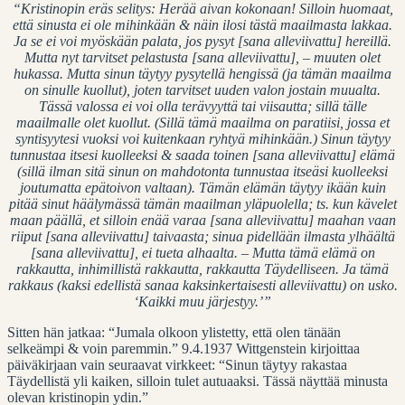
“Kristinopin eräs selitys: Herää aivan kokonaan! Silloin huomaat,
että sinusta ei ole mihinkään & näin ilosi tästä maailmasta lakkaa.
Ja se ei voi myöskään palata, jos pysyt [sana alleviivattu] hereillä.
Mutta nyt tarvitset pelastusta [sana alleviivattu], – muuten olet
hukassa. Mutta sinun täytyy pysytellä hengissä (ja tämän maailma
on sinulle kuollut), joten tarvitset uuden valon jostain muualta.
Tässä valossa ei voi olla terävyyttä tai viisautta; sillä tälle
maailmalle olet kuollut. (Sillä tämä maailma on paratiisi, jossa et
syntisyytesi vuoksi voi kuitenkaan ryhtyä mihinkään.) Sinun täytyy
tunnustaa itsesi kuolleeksi & saada toinen [sana alleviivattu] elämä
(sillä ilman sitä sinun on mahdotonta tunnustaa itseäsi kuolleeksi
joutumatta epätoivon valtaan). Tämän elämän täytyy ikään kuin
pitää sinut häälymässä tämän maailman yläpuolella; ts. kun kävelet
maan päällä, et silloin enää varaa [sana alleviivattu] maahan vaan
riiput [sana alleviivattu] taivaasta; sinua pidellään ilmasta ylhäältä
[sana alleviivattu], ei tueta alhaalta. – Mutta tämä elämä on
rakkautta, inhimillistä rakkautta, rakkautta Täydelliseen. Ja tämä
rakkaus (kaksi edellistä sanaa kaksinkertaisesti alleviivattu) on usko.
‘Kaikki muu järjestyy.’”
Sitten hän jatkaa: “Jumala olkoon ylistetty, että olen tänään
selkeämpi & voin paremmin.” 9.4.1937 Wittgenstein kirjoittaa
päiväkirjaan vain seuraavat virkkeet: “Sinun täytyy rakastaa
Täydellistä yli kaiken, silloin tulet autuaaksi. Tässä näyttää minusta
olevan kristinopin ydin.”