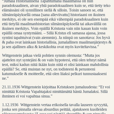
“Jumala Historiallisena Tapahtumana maailmassa on niin
paradoksaalinen, aivan yhtä paradoksaalinen kuin se, että tietty teko
elämässäni oli synnillinen siellä & silloin. Toisin sanoen se, että
silmänräpäyksellä omaa [sana alleviivattu] historiaani on ikuinen
merkitys, ei ole sen enempää eikä vähempää paradoksaalinen kuin
että tietyllä maailmanhistorian silmänräpäyksellä tai aikavälillä on
ikuinen merkitys. Voin epäillä Kristusta vain niin kauan kuin voin
epäillä omaa syntymääni. – Sillä Kristus eli samassa ajassa, jossa
syntini tapahtuivat (vain aiemmin). Ja niinpä on sanottava: Jos hyvä
& paha ovat lainkaan historiallisia, jumalallinen maailmanjärjestys &
ja sen ajallinen alku & keskikohta ovat myös kuviteltavissa.”
Wittgenstein jatkaa vielä pohtien synnin olemusta: “Mutta jos
ajattelen nyt syntejäni & on vain hypoteesi, että olen tehnyt nämä
teot, miksi kadun niitä ikään kuin niitä ei olisi lainkaan mahdollista
epäillä? Se, että muistan ne nyt, on todisteeni & perusteeni
katumukselle & moitteelle, että olen liiaksi pelkuri tunnustaakseni
ne.”
21.11.1936 Wittgenstein kirjoittaa Kristuksen jumaluudesta: “Et voi
nimittää Kristusta Vapahtajaksi nimittämättä häntä Jumalaksi. Sillä
ihminen ei voi vapahtaa sinua.”
1.12.1936 Wittgenstein vertaa erikoisella tavalla lauseen syvyyttä,
jonka sen pinnalla olevaa absurdius peittää, ajatukseen kuolleiden
ylösnousemuksesta: “Lause voi näyttää absurdilta & sen pinnalla