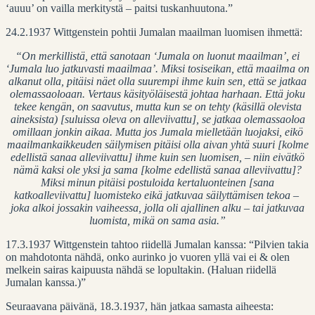
‘auuu’ on vailla merkitystä – paitsi tuskanhuutona.”
24.2.1937 Wittgenstein pohtii Jumalan maailman luomisen ihmettä:
“On merkillistä, että sanotaan ‘Jumala on luonut maailman’, ei
‘Jumala luo jatkuvasti maailmaa’. Miksi tosiseikan, että maailma on
alkanut olla, pitäisi näet olla suurempi ihme kuin sen, että se jatkaa
olemassaoloaan. Vertaus käsityöläisestä johtaa harhaan. Että joku
tekee kengän, on saavutus, mutta kun se on tehty (käsillä olevista
aineksista) [suluissa oleva on alleviivattu], se jatkaa olemassaoloa
omillaan jonkin aikaa. Mutta jos Jumala mielletään luojaksi, eikö
maailmankaikkeuden säilymisen pitäisi olla aivan yhtä suuri [kolme
edellistä sanaa alleviivattu] ihme kuin sen luomisen, – niin eivätkö
nämä kaksi ole yksi ja sama [kolme edellistä sanaa alleviivattu]?
Miksi minun pitäisi postuloida kertaluonteinen [sana
katkoalleviivattu] luomisteko eikä jatkuvaa säilyttämisen tekoa –
joka alkoi jossakin vaiheessa, jolla oli ajallinen alku – tai jatkuvaa
luomista, mikä on sama asia.”
17.3.1937 Wittgenstein tahtoo riidellä Jumalan kanssa: “Pilvien takia
on mahdotonta nähdä, onko aurinko jo vuoren yllä vai ei & olen
melkein sairas kaipuusta nähdä se lopultakin. (Haluan riidellä
Jumalan kanssa.)”
Seuraavana päivänä, 18.3.1937, hän jatkaa samasta aiheesta: