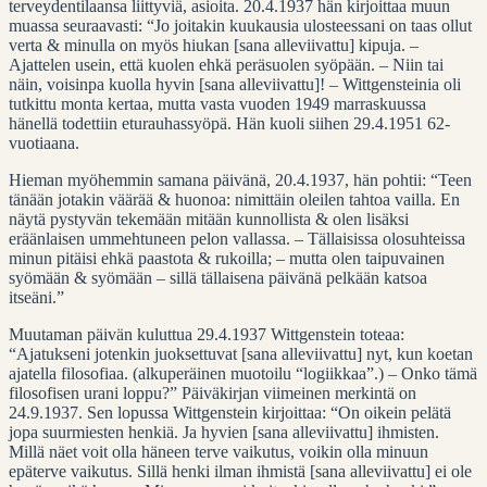
terveydentilaansa liittyviä, asioita. 20.4.1937 hän kirjoittaa muun
muassa seuraavasti: “Jo joitakin kuukausia ulosteessani on taas ollut
verta & minulla on myös hiukan [sana alleviivattu] kipuja. –
Ajattelen usein, että kuolen ehkä peräsuolen syöpään. – Niin tai
näin, voisinpa kuolla hyvin [sana alleviivattu]! – Wittgensteinia oli
tutkittu monta kertaa, mutta vasta vuoden 1949 marraskuussa
hänellä todettiin eturauhassyöpä. Hän kuoli siihen 29.4.1951 62-
vuotiaana.
Hieman myöhemmin samana päivänä, 20.4.1937, hän pohtii: “Teen
tänään jotakin väärää & huonoa: nimittäin oleilen tahtoa vailla. En
näytä pystyvän tekemään mitään kunnollista & olen lisäksi
eräänlaisen ummehtuneen pelon vallassa. – Tällaisissa olosuhteissa
minun pitäisi ehkä paastota & rukoilla; – mutta olen taipuvainen
syömään & syömään – sillä tällaisena päivänä pelkään katsoa
itseäni.”
Muutaman päivän kuluttua 29.4.1937 Wittgenstein toteaa:
“Ajatukseni jotenkin juoksettuvat [sana alleviivattu] nyt, kun koetan
ajatella filosofiaa. (alkuperäinen muotoilu “logiikkaa”.) – Onko tämä
filosofisen urani loppu?” Päiväkirjan viimeinen merkintä on
24.9.1937. Sen lopussa Wittgenstein kirjoittaa: “On oikein pelätä
jopa suurmiesten henkiä. Ja hyvien [sana alleviivattu] ihmisten.
Millä näet voit olla häneen terve vaikutus, voikin olla minuun
epäterve vaikutus. Sillä henki ilman ihmistä [sana alleviivattu] ei ole