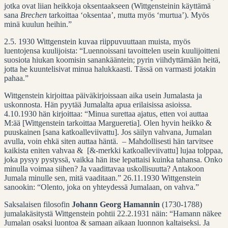
jotka ovat liian heikkoja oksentaakseen (Wittgensteinin käyttämä
sana
Brechen
tarkoittaa ‘oksentaa’, mutta myös ‘murtua’). Myös
minä kuulun heihin.”
2.5. 1930 Wittgenstein kuvaa riippuvuuttaan muista, myös
luentojensa kuulijoista: “Luennoissani tavoittelen usein kuulijoitteni
suosiota hiukan koomisin sanankääntein; pyrin viihdyttämään heitä,
jotta he kuuntelisivat minua halukkaasti. Tässä on varmasti jotakin
pahaa.”
Wittgenstein kirjoittaa päiväkirjoissaan aika usein Jumalasta ja
uskonnosta. Hän pyytää Jumalalta apua erilaisissa asioissa.
4.10.1930 hän kirjoittaa: “Minua surettaa ajatus, etten voi auttaa
M:ää [Wittgenstein tarkoittaa Margueretia]. Olen hyvin heikko &
puuskainen [sana katkoalleviivattu]. Jos säilyn vahvana, Jumalan
avulla, voin ehkä siten auttaa häntä. – Mahdollisesti hän tarvitsee
kaikista eniten vahvaa & [&-merkki katkoalleviivattu] lujaa tolppaa,
joka pysyy pystyssä, vaikka hän itse lepattaisi kuinka tahansa. Onko
minulla voimaa siihen? Ja vaadittavaa uskollisuutta? Antakoon
Jumala minulle sen, mitä vaaditaan.” 26.11.1930 Wittgenstein
sanookin: “Olento, joka on yhteydessä Jumalaan, on vahva.”
Saksalaisen filosofin
Johann Georg Hamannin
(1730-1788)
jumalakäsitystä Wittgenstein pohtii 22.2.1931 näin: “Hamann näkee
Jumalan osaksi luontoa & samaan aikaan luonnon kaltaiseksi. Ja