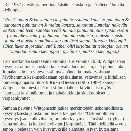
23.2.1937 päiväkirjamerkintä käsittelee uskon ja käsitteen ‘Jumala’
kielioppia:
“Polvistutaan & katsotaan ylöspäin & ristitään kädet & puhutaan &
sanotaan puhuttavan Jumalan kanssa, sanotaan Jumalan näkevän
kaiken mitä teen; sanotaan että Jumala puhuu minulle sydämessäni
[sana alleviivattu]; puhutaan Jumalan silmistä, kädestä, suusta,
mutta ei muista ruumiinosista: opi tästä sanan ‘Jumala’ kielioppi!
(Olen lukenut jostakin, että Luther olisi kirjoittanut teologian olevan
‘Jumalan sanan kielioppia’, pyhän kirjoituksen kielioppia.)”
Tätä merkintää seuraavana vuonna, siis vuonna 1938, Wittgenstein
kysyi uskonnollista uskoa koskevalla luennollaan, että puhutaanko
Jumalan silmien yhteydessä myös hänen kulmakarvoistaan.
Myöhemmin keskustellessaan opiskelijansa, ystävänsä ja kirjallisen
toimeenpanijansa filosofi
Rush Rheesin
(1905-1989) kanssa
Wittgenstein totesi, että miksi Jumalalle ei kuviteltaisi myös
“hampaat ja silmäluomet ja mahalaukku ja sidekudokset ja
varpaankynnet”.
Samana päivänä Wittgenstein jatkaa merkintöjään uskonnollisesta
kysymyksestä ja uskonnollisesta kielipelistä: “Uskonnollinen
kysymys [sanat alleviivattu] on joko kysymys elämästä tai (tyhjää)
[sana suluissa ja katkoalleviivattu] lörpöttelyä. Tätä kielipeliä – voisi
sanoa – pelataan vain kysymyksillä elämästä. Aivan kuten sana