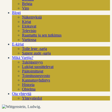
Belgia
Viro
Blogi
Näkemyksiä
Kirjat
Elokuvat
Televisio
Raamattu ja sen tutkimus
Vartiossa
E-kirjat
Tolle lege -sarja
Sapere aude -sarja
Mikä Vartija?
Tukijäsenyys
Lukijat suosittelevat
Päätoimittajat
Toimitusneuvosto
Kannatusyhdistys
Historia
Ohjelma
Ota yhteyttä
Yhteystiedot