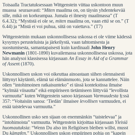
Toisaalla Tractatuksessaan Wittgenstein viittaa uskontoon muun
muassa seuraavasti: “
Miten
maailma on, on täysin yhdentekevää
sille, mikä on korkeampaa. Jumala ei ilmesty maailmassa” (T
6.4.32); “Mystistä ei ole se,
miten
maailma on, vaan
että
se on.” (T
6.44) ja “Mistä ei voi puhua, siitä on vaiettava.” (T7)
Wittgensteinin mukaan uskonnollisessa uskossa ei ole viime kädessä
kysymys perusteluista ja järkeilystä, vaan tahtomisesta ja
suostumisesta, samantapaisesti kuin kardinaali
John Henry
Newmanin
(1801-1890) kuvailemassa uskonnollisessa uskossa, jota
hän analysoi klassisessa kirjassaan
An Essay in Aid of a Grammar
of Assen
t (1870).
Uskonnollisen uskon voi oikeuttaa ainoastaan siihen olennaisesti
liittynyt käytäntö, elämä tai elämänmuoto, jota se kannattelee. Näin
ollen “intohimoinen ratkaisunteko” ei tässä kontekstissa ilmaise
“kylmää viisautta” eikä empiiriseen tietämiseen liittyvää “levollista
varmuutta” kuten Wittgenstein sanoo kirjassaan
Varmuudesta
§:ssä
357: “Voitaisiin sanoa: ‘Tiedän’ ilmaisee
levollisen
varmuuden, ei
enää taistelevaa varmuutta.”
Uskonnollinen usko sen sijaan on enemmänkin “taistelevaa” ja
“intohimoista” varmuutta. Wittgenstein kirjoittaa kirjassaan
Yleisiä
huomautuksia
: “Wenn Du also im Religiösen bleiben willst, musst
Du
kämpfen
.” Uskonnollisen uskon empiirinen pohja on “kapein