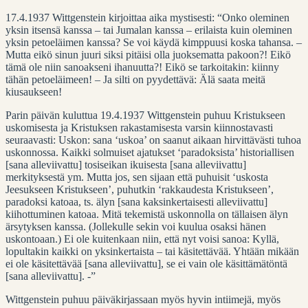
17.4.1937 Wittgenstein kirjoittaa aika mystisesti: “Onko oleminen
yksin itsensä kanssa – tai Jumalan kanssa – erilaista kuin oleminen
yksin petoeläimen kanssa? Se voi käydä kimppuusi koska tahansa. –
Mutta eikö sinun juuri siksi pitäisi olla juoksematta pakoon?! Eikö
tämä ole niin sanoakseni ihanuutta?! Eikö se tarkoitakin: kiinny
tähän petoeläimeen! – Ja silti on pyydettävä: Älä saata meitä
kiusaukseen!
Parin päivän kuluttua 19.4.1937 Wittgenstein puhuu Kristukseen
uskomisesta ja Kristuksen rakastamisesta varsin kiinnostavasti
seuraavasti: Uskon: sana ‘uskoa’ on saanut aikaan hirvittävästi tuhoa
uskonnossa. Kaikki solmuiset ajatukset ‘paradoksista’ historiallisen
[sana alleviivattu] tosiseikan ikuisesta [sana alleviivattu]
merkityksestä ym. Mutta jos, sen sijaan että puhuisit ‘uskosta
Jeesukseen Kristukseen’, puhutkin ‘rakkaudesta Kristukseen’,
paradoksi katoaa, ts. älyn [sana kaksinkertaisesti alleviivattu]
kiihottuminen katoaa. Mitä tekemistä uskonnolla on tällaisen älyn
ärsytyksen kanssa. (Jollekulle sekin voi kuulua osaksi hänen
uskontoaan.) Ei ole kuitenkaan niin, että nyt voisi sanoa: Kyllä,
lopultakin kaikki on yksinkertaista – tai käsitettävää. Yhtään mikään
ei ole käsitettävää [sana alleviivattu], se ei vain ole käsittämätöntä
[sana alleviivattu]. -”
Wittgenstein puhuu päiväkirjassaan myös hyvin intiimejä, myös