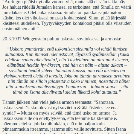
“Auringon pitäisi nyt olla vuoren yllä, mutta sitä ei sään takia näy.
Jos haluat riidellä Jumalan kanssa, se tarkoittaa, että Sinulla on väärä
jumalakäsite. Olet taikauskossa. Sinulla on paikkansapitämätön
käsite, jos olet vihoissasi omasta kohtalostasi. Sinun pitää järjestää
käsitteesi uudelleen. Tyytyväisyyden kohtaloosi pitäisi olla viisauden
ensimmäinen anti.”
20.3.1937 Wittgenstein puhuu uskosta, sovituksesta ja armosta:
“Uskon: ymmärrän, että uskomisen sieluntila voi tehdä ihmisen
autuaaksi. Kun ihmiset näet uskovat, täydestä sydämestään [kaksi
edellistä sanaa alleviivattu], että Täydellinen on uhrannut itsensä,
elämänsä heidän hyväkseen, että hän on näin – alusta alkaen –
sovittanut heidät yhteen Jumalan kanssa, niin että tästedes on
yksinkertaisesti elettävä tavalla, joka on tämän uhrauksen arvoinen
– niin tämän on silloin jalostettava koko ihminen, nostettava hänet
niin sanoakseni aatelissäätyyn. Ymmärrän – tahdon sanoa – että
tämä on [sana alleviivattu] sielun liikettä kohti autuutta.”
Tämän jälkeen hän vielä jatkaa armon teemasta: “Sanotaan,
uskoakseni: ‘Usko olevasi nyt sovitettu & älä tästedes tee enää
syntiä!’ – Mutta on myös selvää, että tämä usko on armoa. Ja
uskoakseni sille on edellytyksenä, että teemme kaikkemme &
näemme ettei se johda mihinkään, että niin paljon kuin
piinaammekin itseämme, jäämme silti vaille sovitusta. Sitten [sana