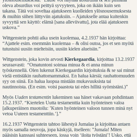
oleva absurdius voi peittyä syvyyteen, joka on ikään kuin sen
takana. Tätä voi soveltaa ajatukseen kuolleiden ylösnousemuksesta
& muihin siihen liittyviin ajatuksiin. – Ajatukselle antaa kuitenkin
syvyyttä sen käyttö: elämä [sana alleviivattu], jota elää ajatukseen
uskova.”
Wittgenstein pohtii aika usein kuolemaa, 4.2.1937 hän kirjoittaa:
“Ajattele esim. enemmän kuolemaa – & olisi outoa, jos et sen myötä
tutustuisi uusiin mielteisiin, uusiin kielen alueisiin.”
Wittgenstein, joka kovin arvosti
Kierkegaardia
, kirjoittaa 13.2.1937
seuraavasti: “Omatuntoni soimaa minua & ei anna minun
työskennellä. Olen lukenut Kierkegaardin kirjoituksia & se sai minut
vielä entistäkin rauhattomammaksi. En halua kärsiä; rauhattomuuden
syy on siinä. En halua luopua mistään mukavuuksista tai
nautinnoista. (En esim. voisi paastota tai edes hillitä syömistäni.)”
Myös
Uuden testamentin
lukeminen saa hänet vakavaan pohdintaan
15.2.1937. “Kiertelen Uutta testamenttia kuin hyönteinen valoa
[alkuperäinen muotoilu: ’Kuten hyönteinen valoon tunnen minä nyt
vetoa Uuteen testamenttiin.’].”
16.2.1937 Wittgenstein tahtoo lähestyä Jumalaa ja kirjoittaa antaen
myös samalla neuvoja, jopa käskyjä, itselleen: ”Jumala! Miten
pääsisin kanssasi suhteeseen, jossa voin ‘iloita työstäni’! Usko, että