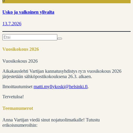
0
Usko ja valkoinen ylivalta
13.7.2026
Search
for:
Vuosikokous 2026
Vuosikokous 2026
Aikakauslehti Vartijan kannatusyhdistys ry:n vuosikokous 2026
järjestetään sähköpostikokouksena 26.3. alkaen.
Ilmoittautumiset
matti.myllykoski@helsinki.fi
.
Tervetuloa!
Teemanumerot
Anna Vartijan viedä sinut nojatuolimatkalle! Tutustu
erikoisnumeroihin: