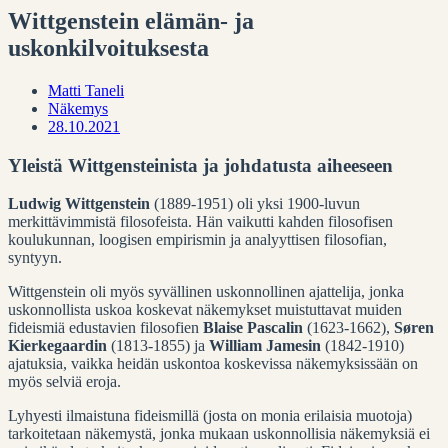
Wittgenstein elämän- ja
uskonkilvoituksesta
Matti Taneli
Näkemys
28.10.2021
Yleistä Wittgensteinista ja johdatusta aiheeseen
Ludwig Wittgenstein
(1889-1951) oli yksi 1900-luvun
merkittävimmistä filosofeista.
Hän vaikutti kahden filosofisen
koulukunnan, loogisen empirismin ja analyyttisen filosofian,
syntyyn.
Wittgenstein oli myös syvällinen uskonnollinen ajattelija, jonka
uskonnollista uskoa koskevat näkemykset muistuttavat muiden
fideismiä edustavien filosofien
Blaise Pascalin
(1623-1662),
Søren
Kierkegaardin
(1813-1855) ja
William Jamesin
(1842-1910)
ajatuksia, vaikka heidän uskontoa koskevissa näkemyksissään on
myös selviä eroja.
Lyhyesti ilmaistuna fideismillä (josta on monia erilaisia muotoja)
tarkoitetaan näkemystä, jonka mukaan uskonnollisia näkemyksiä ei