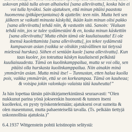
uskovan pitää tulla aivan alhaiseksi [sana alleviivattu], koska hän ei
voi tulla hyväksi. Sain ajatuksen, että minun pitäisi paastota
huomenna (pitkäperjantaina) & ajattelin: teen niin. Mutta heti sen
jälkeen se vaikutti minusta käskyltä, ikään kuin minun olisi pakko
[sana alleviivattu] tehdä niin, & vastustin sitä. Sanoin: ‘Haluan
tehdä niin, jos se tulee sydämestäni & en, koska minun käskettiin
[sana alleviivattu]’ Mutta eihän tämä ole kuuliaisuutta! Ei ole
itsensä kuolettamista [sana alleviivattu], jos tekee sydämestä
kumpuavan asian (vaikka se olisikin ystävällinen tai tietyssä
mielessä hurskas). Siihen ei sentään kuole [sana alleviivattu]. Kun
taas kuolee, jos toteuttaa käskyn kuuliaisesti pelkästä
kuuliaisuudesta. Tämä on kuolinkamppailua, mutta se voi olla, sen
pitäisi olla hurskasta kuolinkamppailua. Niin ainakin minä
ymmärrän asian. Mutta minä itse! – Tunnustan, etten halua kuolla
pois, vaikka ymmärrän, että se on korkeampaa. Tämä on kauheaa;
& voisipa jokin valonkajo valaista tätä kauheutta!”
Ja hän lopettaa tämän päiväkirjamerkintänsä seuraavasti: “Olen
nukkunut parina yönä jokseenkin huonosti & tunnen itseni
kuolleeksi, en pysty työskentelemään; ajatukseni ovat sumeita &
olen masentunut, mutta pahaenteisellä tavalla. (Ts. pelkään tiettyjä
uskonnollisia ajatuksia.)”
6.4.1937 Wittgenstein pohtii kristinopin selitystä: