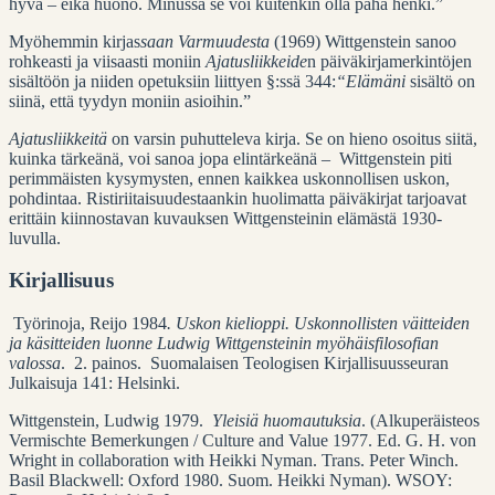
hyvä – eikä huono. Minussa se voi kuitenkin olla paha henki.”
Myöhemmin kirjas
saan Varmuudesta
(1969) Wittgenstein sanoo
rohkeasti ja viisaasti moniin
Ajatusliikkeide
n päiväkirjamerkintöjen
sisältöön ja niiden opetuksiin liittyen §:ssä 344:
“Elämäni
sisältö on
siinä, että tyydyn moniin asioihin.”
Ajatusliikkeitä
on varsin puhutteleva kirja. Se on hieno osoitus siitä,
kuinka tärkeänä, voi sanoa jopa elintärkeänä – Wittgenstein piti
perimmäisten kysymysten, ennen kaikkea uskonnollisen uskon,
pohdintaa. Ristiriitaisuudestaankin huolimatta päiväkirjat tarjoavat
erittäin kiinnostavan kuvauksen Wittgensteinin elämästä 1930-
luvulla.
Kirjallisuus
Työrinoja, Reijo 1984
. Uskon kielioppi. Uskonnollisten väitteiden
ja käsitteiden luonne Ludwig Wittgensteinin myöhäisfilosofian
valossa
. 2. painos. Suomalaisen Teologisen Kirjallisuusseuran
Julkaisuja 141: Helsinki.
Wittgenstein, Ludwig 1979.
Yleisiä huomautuksia
. (Alkuperäisteos
Vermischte Bemerkungen / Culture and Value 1977. Ed. G. H. von
Wright in collaboration with Heikki Nyman. Trans. Peter Winch.
Basil Blackwell: Oxford 1980. Suom. Heikki Nyman). WSOY: