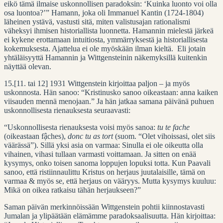
eikö tämä ilmaise uskonnollisen paradoksin: ‘Kuinka luonto voi olla
osa luontoa?’” Hamann, joka oli Immanuel Kantin (1724-1804)
läheinen ystävä, vastusti sitä, miten valistusajan rationalismi
väheksyi ihmisen historiallista luonnetta. Hamannin mielestä järkeä
ei kykene erottamaan intuitiosta, ymmärryksestä ja historiallisesta
kokemuksesta. Ajattelua ei ole myöskään ilman kieltä. Eli jotain
yhtäläisyyttä Hamannin ja Wittgensteinin näkemyksillä kuitenkin
näyttää olevan.
15.[11. tai 12] 1931 Wittgenstein kirjoittaa paljon – ja myös
uskonnosta. Hän sanoo: “Kristinusko sanoo oikeastaan: anna kaiken
viisauden mennä menojaan.” Ja hän jatkaa samana päivänä puhuen
uskonnollisesta rienauksesta seuraavasti:
“Uskonnollisesta rienauksesta voisi myös sanoa:
tu te fache
(oikeastaan fậches),
donc tu as tort
(suom. “Olet vihoissasi, olet siis
väärässä”). Sillä yksi asia on varmaa: Sinulla ei ole oikeutta olla
vihainen, vihasi tullaan varmasti voittamaan. Ja sitten on enää
kysymys, onko toisen sanoma loppujen lopuksi totta. Kun Paavali
sanoo, että ristiinnaulittu Kristus on herjaus juutalaisille, tämä on
varmaa & myös se, että herjaus on vääryys. Mutta kysymys kuuluu:
Mikä on oikea ratkaisu tähän herjaukseen?”
Saman päivän merkinnöissään Wittgenstein pohtii kiinnostavasti
Jumalan ja ylipäätään elämämme paradoksaalisuutta. Hän kirjoittaa: