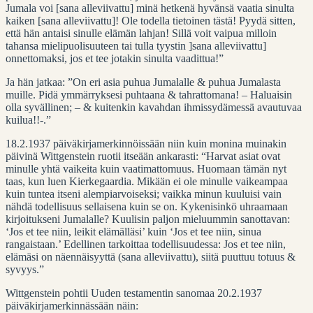
Jumala voi [sana alleviivattu] minä hetkenä hyvänsä vaatia sinulta
kaiken [sana alleviivattu]! Ole todella tietoinen tästä! Pyydä sitten,
että hän antaisi sinulle elämän lahjan! Sillä voit vaipua milloin
tahansa mielipuolisuuteen tai tulla tyystin ]sana alleviivattu]
onnettomaksi, jos et tee jotakin sinulta vaadittua!”
Ja hän jatkaa: ”On eri asia puhua Jumalalle & puhua Jumalasta
muille. Pidä ymmärryksesi puhtaana & tahrattomana! – Haluaisin
olla syvällinen; – & kuitenkin kavahdan ihmissydämessä avautuvaa
kuilua!!-.”
18.2.1937 päiväkirjamerkinnöissään niin kuin monina muinakin
päivinä Wittgenstein ruotii itseään ankarasti: “Harvat asiat ovat
minulle yhtä vaikeita kuin vaatimattomuus. Huomaan tämän nyt
taas, kun luen Kierkegaardia. Mikään ei ole minulle vaikeampaa
kuin tuntea itseni alempiarvoiseksi; vaikka minun kuuluisi vain
nähdä todellisuus sellaisena kuin se on. Kykenisinkö uhraamaan
kirjoitukseni Jumalalle? Kuulisin paljon mieluummin sanottavan:
‘Jos et tee niin, leikit elämälläsi’ kuin ‘Jos et tee niin, sinua
rangaistaan.’ Edellinen tarkoittaa todellisuudessa: Jos et tee niin,
elämäsi on näennäisyyttä (sana alleviivattu), siitä puuttuu totuus &
syvyys.”
Wittgenstein pohtii Uuden testamentin sanomaa 20.2.1937
päiväkirjamerkinnässään näin: