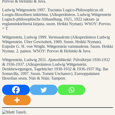
Porvoo & Helsinki & Juva.
Ludwig Wittgenstein 1997. Tractatus Logico-Philosophicus eli
Loogis-filosofinen tutkielma. (Alkuperäisteos. Ludwig Wittgenstein
Logisch-philosophische Abhandlung, 1921, 1922 saksan- ja
englanninkielisenä kirjana. suom. Heikki Nyman). WSOY: Porvoo.
= T
Wittgenstein, Ludwig 1999.
Varmuudesta
(Alkuperäisteos Ludwig
Wittgenstein. Über Gewissheit, 1969. Suom. Heikki Nyman).
Esipuhe G. H. von Wright. Wittgenstein varmuudesta. Suom. Heikki
Nyman. 2. painos. WSOY: Porvoo & Helsinki & Juva.
Wittgenstein, Ludwig 2011
. Ajatusliikkeitä: Päiväkirjat 1930-1932
& 1936-1937
. (Alkuperäisteos Ludwig Wittgenstein.
Denkbewegungen, Tagebücher 1930-1932 & 1936-1937 Hg. Ilse
Somavilla, 1997. Suom. Tommi Uschanov). Eurooppalaisen
filosofian seura. Niin & Näin: Tampere.