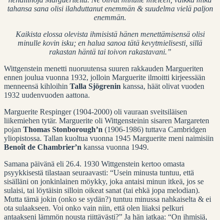
tahansa sana olisi ilahduttanut enemmän & suudelma vielä paljon
enemmän.
Kaikista elossa olevista ihmisistä hänen menettämisensä olisi
minulle kovin isku; en halua sanoa tätä kevytmielisesti, sillä
rakastan häntä tai toivon rakastavani.”
Wittgenstein menetti nuoruutensa suuren rakkauden Margueriten
ennen joulua vuonna 1932, jolloin Marguerite ilmoitti kirjeessään
menneensä kihloihin
Talla Sjögrenin
kanssa, häät olivat vuoden
1932 uudenvuoden aattona.
Marguerite Respinger (1904-2000) oli vauraan sveitsiläisen
liikemiehen tytär. Marguerite oli Wittgensteinin sisaren Margareten
pojan
Thomas Stonborough’n
(1906-1986) tuttava Cambridgen
yliopistossa. Tallan kuoltua vuonna 1945 Marguerite meni naimisiin
Benoît de Chambrier’n
kanssa vuonna 1949.
Samana päivänä eli 26.4. 1930 Wittgenstein kertoo omasta
psyykkisestä tilastaan seuraavasti: “Usein minusta tuntuu, että
sisälläni on jonkinlainen möykky, joka antaisi minun itkeä, jos se
sulaisi, tai löytäisin silloin oikeat sanat (tai ehkä jopa melodian).
Mutta tämä jokin (onko se sydän?) tuntuu minussa nahkaiselta & ei
ota sulaakseen. Voi onko vain niin, että olen liiaksi pelkuri
antaakseni lämmön nousta riittävästi?” Ja hän jatkaa: “On ihmisiä,