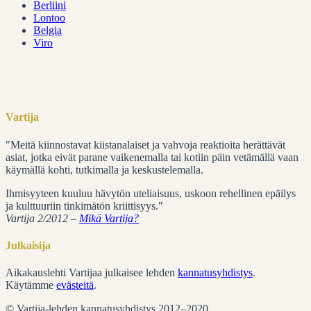
Berliini
Lontoo
Belgia
Viro
Vartija
"Meitä kiinnostavat kiistanalaiset ja vahvoja reaktioita herättävät
asiat, jotka eivät parane vaikenemalla tai kotiin päin vetämällä vaan
käymällä kohti, tutkimalla ja keskustelemalla.
Ihmisyyteen kuuluu hävytön uteliaisuus, uskoon rehellinen epäilys
ja kulttuuriin tinkimätön kriittisyys."
Vartija 2/2012 –
Mikä Vartija?
Julkaisija
Aikakauslehti Vartijaa julkaisee lehden
kannatusyhdistys
.
Käytämme
evästeitä
.
© Vartija-lehden kannatusyhdistys 2012–2020.