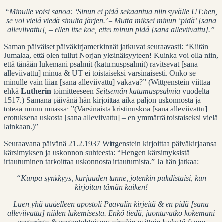
“Minulle voisi sanoa: ‘Sinun ei pidä sekaantua niin syvälle UT:hen,
se voi vielä viedä sinulta järjen.’ – Mutta miksei minun ‘pidä’ [sana
alleviivattu], – ellen itse koe, ettei minun pidä [sana alleviivattu].”
Saman päiväiset päiväkirjamerkinnät jatkuvat seuraavasti: “Kiitän
Jumalaa, että olen tullut Norjan yksinäisyyteen! Kuinka voi olla niin,
että tänään lukemani psalmit (katumuspsalmit) ravitsevat [sana
alleviivattu] minua & UT ei toistaiseksi varsinaisesti. Onko se
minulle vain liian [sana alleviivattu] vakava?” (Wittgenstein viittaa
ehkä
Lutherin
toimitteeseen
Seitsemän katumuspsalmia
vuodelta
1517.) Samana päivänä hän kirjoittaa aika paljon uskonnosta ja
toteaa muun muassa: ”(Varsinaista kristinuskoa [sana alleviivattu] –
erotuksena uskosta [sana alleviivattu] – en ymmärrä toistaiseksi vielä
lainkaan.)”
Seuraavana päivänä 21.2.1937 Wittgenstein kirjoittaa päiväkirjaansa
kärsimyksen ja uskonnon suhteesta: “Hengen kärsimyksistä
irtautuminen tarkoittaa uskonnosta irtautumista.” Ja hän jatkaa:
“Kunpa synkkyys, kurjuuden tunne, jotenkin puhdistaisi, kun
kirjoitan tämän kaiken!
Luen yhä uudelleen apostoli Paavalin kirjeitä & en pidä [sana
alleviivattu] niiden lukemisesta. Enkö tiedä, juontuvatko kokemani
vastarinta & vastentahtoisuus ainakin osittain kielestä [sana