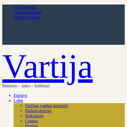
Tue Vartijaa
Anna palautetta
Vartijan takana
Vartija
Ihminen – usko – kulttuuri
Etusivu
Lehti
Vartijan vanhat numerot
Pääkirjoitukset
Näköaloja
Lontoo
Berliini