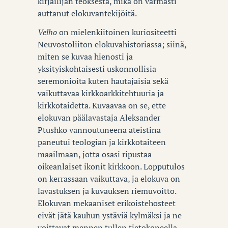
kirjailijan teoksesta, mikä on varmasti
auttanut elokuvantekijöitä.
Velho
on mielenkiitoinen kuriositeetti
Neuvostoliiton elokuvahistoriassa; siinä,
miten se kuvaa hienosti ja
yksityiskohtaisesti uskonnollisia
seremonioita kuten hautajaisia sekä
vaikuttavaa kirkkoarkkitehtuuria ja
kirkkotaidetta. Kuvaavaa on se, ette
elokuvan päälavastaja Aleksander
Ptushko vannoutuneena ateistina
paneutui teologian ja kirkkotaiteen
maailmaan, jotta osasi ripustaa
oikeanlaiset ikonit kirkkoon. Lopputulos
on kerrassaan vaikuttava, ja elokuva on
lavastuksen ja kuvauksen riemuvoitto.
Elokuvan mekaaniset erikoistehosteet
eivät jätä kauhun ystäviä kylmäksi ja ne
voittavat mennen tullen tietokoneella