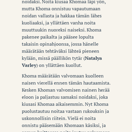
noidaksi. Noita kiusaa Khomaa läpi yön,
mutta Khoma onnistuu vapautumaan
noidan vallasta ja hakkaa tämän lähes
kuoliaaksi, ja yllättäen vanha noita
muuttuukin nuoreksi naiseksi. Khoma
pakenee paikalta ja pääsee lopulta
takaisin opinahjoonsa, jossa hänelle
määrätään tehtäväksi lähteä pieneen
kylään, missä päällikön tytär (
Natalya
Varley
) on yllättäen kuollut.
Khoma määrätään valvomaan kuolleen
naisen vierellä ennen tämän hautaamista.
Kesken Khoman valvomisen nainen herää
eloon ja paljastuu samaksi noidaksi, joka
kiusasi Khomaa aikaisemmin. Nyt Khoma
puolustautuu noitaa vastaan rukouksin ja
uskonnollisin riitein. Vielä ei noita
onnistu pääsemään Khomaan käsiksi, ja