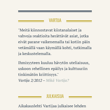
VARTIJA
"Meitä kiinnostavat kiistanalaiset ja
vahvoja reaktioita herättävät asiat, jotka
eivät parane vaikenemalla tai kotiin päin
vetämällä vaan käymällä kohti, tutkimalla
ja keskustelemalla.
Ihmisyyteen kuuluu hävytön uteliaisuus,
uskoon rehellinen epäilys ja kulttuuriin
tinkimätön kriittisyys."
Vartija 2/2012 –
Mikä Vartija?
JULKAISIJA
Aikakauslehti Vartijaa julkaisee lehden