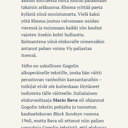
aamun koittaessa noita joutuu palaamaan
takaisin arkkuunsa. Khoma yrittää paeta
kylästä siinä onnistumatta. Vielä kaksi
yötä Khoma joutuu valvomaan noidan
vieressä ja torjumaan kaikki yön kauhut
vajoten itsekin kohti hulluutta.
Kolmantena yönä elokuvalle nimensäkin
antanut pahan voima
Viy
paljastaa
itsensä.
Velho
on uskollinen Gogolin
alkuperäiselle tekstille, jonka hän väitti
perustuvan vanhoihin kansantaruihin –
tutkijat eivät ole kuitenkaan löytäneet
todisteita tälle väitteelle. Italialainen
elokuvaohjaaja
Mario Bava
oli ohjannut
Gogolin tekstin pohjalta jo tunnetun
kauhuelokuvan
Black Sundayn
vuonna
1960, mutta Bava oli ottanut niin paljon
vapauksia Gogolin tekstistä, että elokuvaa