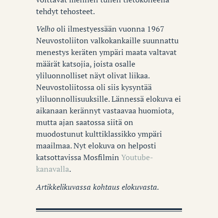
tehdyt tehosteet.
Velho
oli ilmestyessään vuonna 1967
Neuvostoliiton valkokankaille suunnattu
menestys keräten ympäri maata valtavat
määrät katsojia, joista osalle
yliluonnolliset näyt olivat liikaa.
Neuvostoliitossa oli siis kysyntää
yliluonnollisuuksille. Lännessä elokuva ei
aikanaan kerännyt vastaavaa huomiota,
mutta ajan saatossa siitä on
muodostunut kulttiklassikko ympäri
maailmaa. Nyt elokuva on helposti
katsottavissa Mosfilmin
Youtube-
kanavalla
.
Artikkelikuvassa kohtaus elokuvasta.