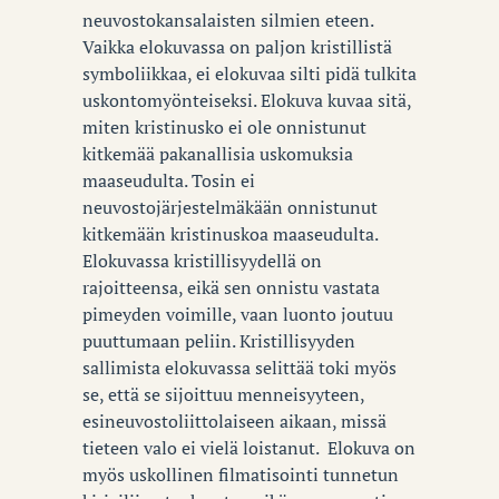
neuvostokansalaisten silmien eteen.
Vaikka elokuvassa on paljon kristillistä
symboliikkaa, ei elokuvaa silti pidä tulkita
uskontomyönteiseksi. Elokuva kuvaa sitä,
miten kristinusko ei ole onnistunut
kitkemää pakanallisia uskomuksia
maaseudulta. Tosin ei
neuvostojärjestelmäkään onnistunut
kitkemään kristinuskoa maaseudulta.
Elokuvassa kristillisyydellä on
rajoitteensa, eikä sen onnistu vastata
pimeyden voimille, vaan luonto joutuu
puuttumaan peliin. Kristillisyyden
sallimista elokuvassa selittää toki myös
se, että se sijoittuu menneisyyteen,
esineuvostoliittolaiseen aikaan, missä
tieteen valo ei vielä loistanut. Elokuva on
myös uskollinen filmatisointi tunnetun