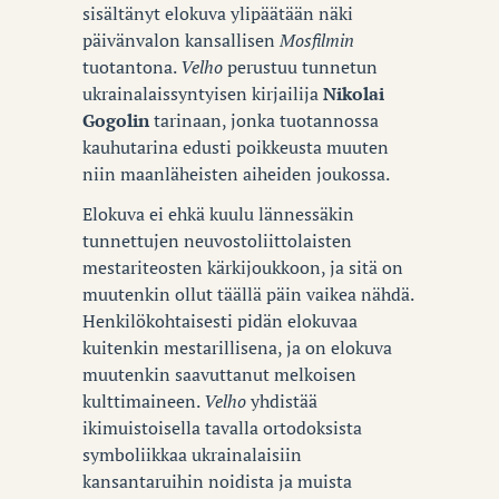
sisältänyt elokuva ylipäätään näki
päivänvalon kansallisen
Mosfilmin
tuotantona.
Velho
perustuu tunnetun
ukrainalaissyntyisen kirjailija
Nikolai
Gogolin
tarinaan, jonka tuotannossa
kauhutarina edusti poikkeusta muuten
niin maanläheisten aiheiden joukossa.
Elokuva ei ehkä kuulu lännessäkin
tunnettujen neuvostoliittolaisten
mestariteosten kärkijoukkoon, ja sitä on
muutenkin ollut täällä päin vaikea nähdä.
Henkilökohtaisesti pidän elokuvaa
kuitenkin mestarillisena, ja on elokuva
muutenkin saavuttanut melkoisen
kulttimaineen.
Velho
yhdistää
ikimuistoisella tavalla ortodoksista
symboliikkaa ukrainalaisiin
kansantaruihin noidista ja muista