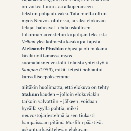
on vaikea tunnistaa alkuperäiseen
tekstiin pohjautuvaksi. Tätä mieltä oltiin
myös Neuvostoliitossa, ja siksi elokuvan
tekijät halusivat tehdä uskollisen
tulkinnan arvostetun kirjailijan tekstistä.
Velhon
yksi kolmesta käsikirjoittajista
Aleksandr Ptushko
ohjasi ja oli mukana
käsikirjoittamassa myös
suomalaisneuvostoliittolaista yhteistyötä
Sampoa
(1959), mikä tietysti pohjautui
kansalliseepokseemme.
Siitäkin huolimatta, että elokuva on tehty
Stalinin
kauden – jolloin elokuviakin
tarkoin valvottiin – jälkeen, voidaan
hyvällä syyllä pohtia, miksi
neuvostojärjestelmä ja sen tiukasti
hampaissaan pitämä Mosfilm päästivät
uskontoa käsittelevän elokuvan