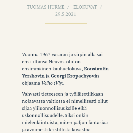
TUOMAS HURME
ELOKUVAT
29.5.2021
Vuonna 1967 vasaran ja sirpin alla sai
ensi-iltansa Neuvostoliiton
ensimmäinen kauhuelokuva,
Konstantin
Yershovin
ja
Georgi Kropachyovin
ohjaama
Velho
(
Viy
)
.
Vahvasti tieteeseen ja työläisetiikkaan
nojaavassa valtiossa ei nimellisesti ollut
sijaa yliluonnollisuuksille eikä
uskonnollisuudelle. Siksi onkin
mielenkiintoista, miten paljon fantasiaa
ja avoimesti kristillistä kuvastoa