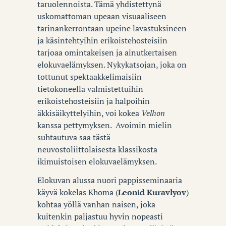
taruolennoista. Tämä yhdistettynä
uskomattoman upeaan visuaaliseen
tarinankerrontaan upeine lavastuksineen
ja käsintehtyihin erikoistehosteisiin
tarjoaa omintakeisen ja ainutkertaisen
elokuvaelämyksen. Nykykatsojan, joka on
tottunut spektaakkelimaisiin
tietokoneella valmistettuihin
erikoistehosteisiin ja halpoihin
äkkisäikyttelyihin, voi kokea
Velhon
kanssa pettymyksen. Avoimin mielin
suhtautuva saa tästä
neuvostoliittolaisesta klassikosta
ikimuistoisen elokuvaelämyksen.
Elokuvan alussa nuori pappisseminaaria
käyvä kokelas Khoma (
Leonid Kuravlyov
)
kohtaa yöllä vanhan naisen, joka
kuitenkin paljastuu hyvin nopeasti