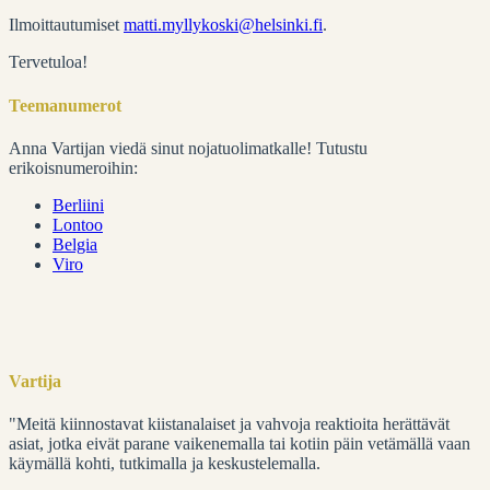
Ilmoittautumiset
matti.myllykoski@helsinki.fi
.
Tervetuloa!
Teemanumerot
Anna Vartijan viedä sinut nojatuolimatkalle! Tutustu
erikoisnumeroihin:
Berliini
Lontoo
Belgia
Viro
Vartija
"Meitä kiinnostavat kiistanalaiset ja vahvoja reaktioita herättävät
asiat, jotka eivät parane vaikenemalla tai kotiin päin vetämällä vaan
käymällä kohti, tutkimalla ja keskustelemalla.