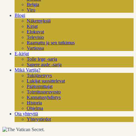
Belgia
Viro
Blogi
Näkemyksiä
Kirjat
Elokuvat
Televisio
Raamattu ja sen tutkimus
Vartiossa
E-kirjat
Tolle lege -sarja
Sapere aude -sarja
Mikä Vartija?
Tukijäsenyys
Lukijat suosittelevat
Päätoimittajat
Toimitusneuvosto
Kannatusyhdistys
Historia
Ohjelma
Ota yhteyttä
Yhteystiedot