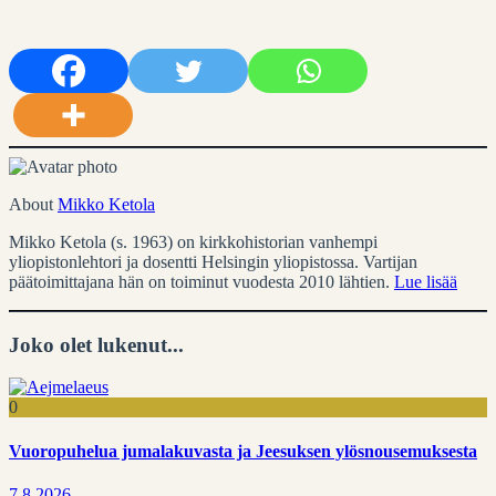
About
Mikko Ketola
Mikko Ketola (s. 1963) on kirkkohistorian vanhempi
yliopistonlehtori ja dosentti Helsingin yliopistossa. Vartijan
päätoimittajana hän on toiminut vuodesta 2010 lähtien.
Lue lisää
Joko olet lukenut...
0
Vuoropuhelua jumalakuvasta ja Jeesuksen ylösnousemuksesta
7.8.2026