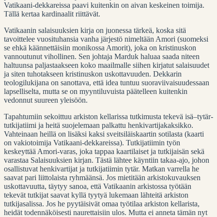
Vatikaani-dekkareissa paavi kuitenkin on aivan keskeinen toimija.
Tällä kertaa kardinaalit riittävät.
Vatikaanin salaisuuksien kirja on juonessa tärkeä, koska sitä
tavoittelee vuosituhansia vanha järjestö nimeltään Amori (suomeksi
se ehkä käännettäisiin monikossa Amorit), joka on kristinuskon
vannoutunut vihollinen. Sen johtaja Marduk haluaa saada niteen
haltuunsa paljastaakseen koko maailmalle siihen kirjatut salaisuudet
ja siten tuhotakseen kristinuskon uskottavuuden. Dekkarin
teologilukijana on sanottava, että idea tuntuu suoraviivaisuudessaan
lapselliselta, mutta se on myyntiluvuista päätelleen kuitenkin
vedonnut suureen yleisöön.
Tapahtumiin sekoittuu arkiston kellarissa tutkimusta tekevä isä–tytär-
tutkijatiimi ja heitä suojelemaan palkattu henkivartijakaksikko.
Vahteinaan heillä on lisäksi kaksi sveitsiläiskaartin sotilasta (kaarti
on vakiotoimija Vatikaani-dekkareissa). Tutkijatiimin työn
keskeyttää Amori-varas, joka tappaa kaartilaiset ja tutkijaisän sekä
varastaa Salaisuuksien kirjan. Tästä lähtee käyntiin takaa-ajo, johon
osallistuvat henkivartijat ja tutkijatiimin tytär. Matkan varrella he
saavat pari liittolaista ryhmäänsä. Jos mietitään arkistokuvauksen
uskottavuutta, täytyy sanoa, että Vatikaanin arkistossa työtään
tekevät tutkijat saavat kyllä tyytyä lukemaan lähteitä arkiston
tutkijasalissa. Jos he pyytäisivät omaa työtilaa arkiston kellarista,
heidät todennäköisesti naurettaisiin ulos. Mutta ei anneta tämän nyt