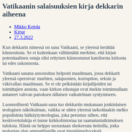
Vatikaanin salaisuuksien kirja dekkarin
aiheena
Mikko Ketola
Kirjat
27.3.2022
Kun dekkarin nimessä on sana Vatikaani, se yleensä herättää
kiinnostusta.
Se ei kuitenkaan välttämättä merkitse, että kirjan
potentiaalinen ostaja olisi erityisen kiinnostunut katolisesta kirkosta
tai edes uskonnosta.
Vatikaani sanana assosioituu helposti maailmaan, jossa dekkarit
yleensä operoivat: murhien, salajuonien, korruption, seksin ja
väkivallan maailmaan. Se ei ole pelkästään kirjailijoiden tai
toimittajien ansiota, vaan kirkon edustajat ovat itsekin toiminnallaan
antaneet vahvan panoksen tällaisen vaikutelman syntymiseen.
Luonnollisesti Vatikaani-sana tuo dekkariin mukanaan jonkinlaisen
teologisen näkökulman, vaikka se sitten yleensä tarkoittaakin melko
populistista hätkäytysteologiaa, joka perustuu siihen, että
keskivertolukija ei tunne kirkkohistoriaa tai raamatuntutkimuksen
tuloksia. Häntä on helppo suorastaan shokeerata tiedoilla, jotka
teologian alan ammattilaisille ovat itsestäänselvyyksiä.