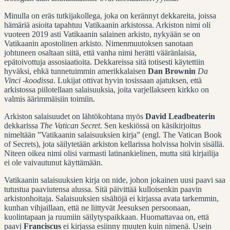
Minulla on eräs tutkijakollega, joka on kerännyt dekkareita, joissa
hämäriä asioita tapahtuu Vatikaanin arkistossa. Arkiston nimi oli
vuoteen 2019 asti Vatikaanin salainen arkisto, nykyään se on
Vatikaanin apostolinen arkisto. Nimenmuutoksen sanotaan
johtuneen osaltaan siitä, että vanha nimi herätti vääränlaisia,
epätoivottuja assosiaatioita. Dekkareissa sitä totisesti käytettiin
hyväksi, ehkä tunnetuimmin amerikkalaisen
Dan Brownin
Da
Vinci -koodissa
. Lukijat ottivat hyvin tosissaan ajatuksen, että
arkistossa piilotellaan salaisuuksia, joita varjellakseen kirkko on
valmis äärimmäisiin toimiin.
Arkiston salaisuudet on lähtökohtana myös
David Leadbeaterin
dekkarissa
The Vatican Secret
. Sen keskiössä on käsikirjoitus
nimeltään ”Vatikaanin salaisuuksien kirja” (engl. The Vatican Book
of Secrets), jota säilytetään arkiston kellarissa holvissa holvin sisällä.
Niteen oikea nimi olisi varmasti latinankielinen, mutta sitä kirjailija
ei ole vaivautunut käyttämään.
Vatikaanin salaisuuksien kirja on nide, johon jokainen uusi paavi saa
tutustua paaviutensa alussa. Sitä päivittää kulloisenkin paavin
arkistonhoitaja. Salaisuuksien sisältöjä ei kirjassa avata tarkemmin,
kunhan vihjaillaan, että ne liittyvät Jeesuksen persoonaan,
kuolintapaan ja ruumiin säilytyspaikkaan. Huomattavaa on, että
paavi
Franciscus
ei kirjassa esiinny muuten kuin nimenä. Usein