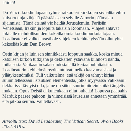
häiritä!
Da Vinci -koodin tapaan ryhmä ratkoo eri kirkkojen sivualttareihin
kaiverrettuja vihjeitä päästääkseen selville Amorin päämajan
sijainnista. Tämä etsintä vie heidät Jerusalemiin, Pariisiin,
Venetsiaan, Irakiin ja lopulta takaisin Roomaan. Vihjeet antavat
lukijalle mahdollisuuden kokeilla omia koodinpurkutaitojaan.
Leadbeater ei valitettavasti ole vihjeiden kehittelyissään ollut yhtä
kekseliäs kuin Dan Brown.
Ostin kirjan ja luin sen sinnikkäästi loppuun saakka, koska minua
katolisen kirkon tutkijana ja dekkarien ystävänä kiinnosti nähdä,
millaisesta Vatikaanin salaisuudesta tällä kertaa puhuttaisiin.
Leadbeaterin kehitelmät osoittautuivat melko kaavamaisiksi ja
yllätyksettömiksi. Tuli vaikutelma, että tekijä on tehnyt kirjaa
suunnitellessaan listauksen elementeistä, jotka myyvässä Vatikaani-
dekkarissa täytyisi olla, ja ne on sitten suurin piirtein kaikki ängetty
mukaan. Opus Deistä ei kuitenkaan ollut puhetta! Lopussa pääpahis
Marduk pääsee pakoon, ja viimeisissä lauseissa annetaan ymmärtää,
että jatkoa seuraa. Valitettavasti.
Arvioitu teos: David Leadbeater, The Vatican Secret. Avon Books
2022. 418 s.