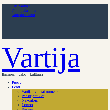
Tue Vartijaa
Anna palautetta
Vartijan takana
Vartija
Ihminen – usko – kulttuuri
Etusivu
Lehti
Vartijan vanhat numerot
Pääkirjoitukset
Näköaloja
Lontoo
Berliini