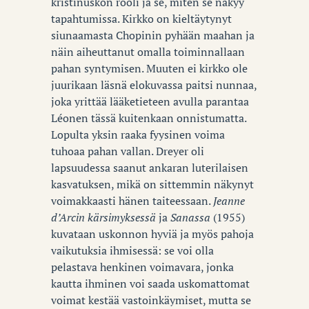
kristinuskon rooli ja se, miten se näkyy
tapahtumissa. Kirkko on kieltäytynyt
siunaamasta Chopinin pyhään maahan ja
näin aiheuttanut omalla toiminnallaan
pahan syntymisen. Muuten ei kirkko ole
juurikaan läsnä elokuvassa paitsi nunnaa,
joka yrittää lääketieteen avulla parantaa
Léonen tässä kuitenkaan onnistumatta.
Lopulta yksin raaka fyysinen voima
tuhoaa pahan vallan. Dreyer oli
lapsuudessa saanut ankaran luterilaisen
kasvatuksen, mikä on sittemmin näkynyt
voimakkaasti hänen taiteessaan.
Jeanne
d’Arcin kärsimyksessä
ja
Sanassa
(1955)
kuvataan uskonnon hyviä ja myös pahoja
vaikutuksia ihmisessä: se voi olla
pelastava henkinen voimavara, jonka
kautta ihminen voi saada uskomattomat
voimat kestää vastoinkäymiset, mutta se