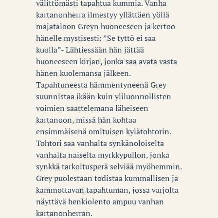
välittömästi tapahtua kummia. Vanha
kartanonherra ilmestyy yllättäen yöllä
majataloon Greyn huoneeseen ja kertoo
hänelle mystisesti: ”Se tyttö ei saa
kuolla”- Lähtiessään hän jättää
huoneeseen kirjan, jonka saa avata vasta
hänen kuolemansa jälkeen.
Tapahtuneesta hämmentyneenä Grey
suunnistaa ikään kuin yliluonnollisten
voimien saattelemana läheiseen
kartanoon, missä hän kohtaa
ensimmäisenä omituisen kylätohtorin.
Tohtori saa vanhalta synkänoloiselta
vanhalta naiselta myrkkypullon, jonka
synkkä tarkoitusperä selviää myöhemmin.
Grey puolestaan todistaa kummallisen ja
kammottavan tapahtuman, jossa varjolta
näyttävä henkiolento ampuu vanhan
kartanonherran.