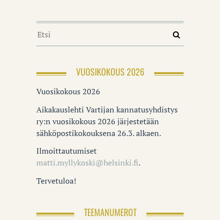
VUOSIKOKOUS 2026
Vuosikokous 2026
Aikakauslehti Vartijan kannatusyhdistys
ry:n vuosikokous 2026 järjestetään
sähköpostikokouksena 26.3. alkaen.
Ilmoittautumiset
matti.myllykoski@helsinki.fi
.
Tervetuloa!
TEEMANUMEROT