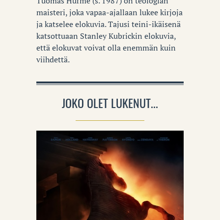
Tuomas Hurme (s. 1987) on teologian
maisteri, joka vapaa-ajallaan lukee kirjoja
ja katselee elokuvia. Tajusi teini-ikäisenä
katsottuaan Stanley Kubrickin elokuvia,
että elokuvat voivat olla enemmän kuin
viihdettä.
JOKO OLET LUKENUT...