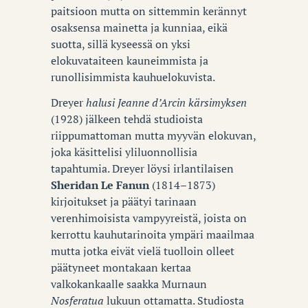
paitsioon mutta on sittemmin kerännyt
osaksensa mainetta ja kunniaa, eikä
suotta, sillä kyseessä on yksi
elokuvataiteen kauneimmista ja
runollisimmista kauhuelokuvista.
Dreyer
halusi Jeanne d’Arcin kärsimyksen
(1928) jälkeen tehdä studioista
riippumattoman mutta myyvän elokuvan,
joka käsittelisi yliluonnollisia
tapahtumia. Dreyer löysi irlantilaisen
Sheridan Le Fanun
(1814–1873)
kirjoitukset ja päätyi tarinaan
verenhimoisista vampyyreistä, joista on
kerrottu kauhutarinoita ympäri maailmaa
mutta jotka eivät vielä tuolloin olleet
päätyneet montakaan kertaa
valkokankaalle saakka Murnaun
Nosferatua
lukuun ottamatta. Studiosta