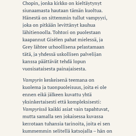
Chopin, jonka kirkko on kieltäytynyt
siunaamasta hautaan tämän kuoltua.
Hänestä on sittemmin tullut vampyyri,
joka on pitkään levittänyt kauhua
lähitienoolla. Tohtori on puolestaan
kaapannut Gisèlen pahat mielessä, ja
Grey lähtee urhoollisena pelastamaan
tätä, ja yhdessä uskollisen palvelijan
kanssa päättävät tehdä lopun
vuosisataisesta painajaisesta.
Vampyrin
keskeisenä teemana on
kuolema ja tuonpuoleisuus, joita ei ole
ennen eikä jälkeen kuvattu yhtä
yksinkertaisesti että kompleksisesti:
Vampyrissä
kaikki asiat vain tapahtuvat,
mutta samalla sen jokaisessa kuvassa
kerrotaan tuhansia tarinoita, joita ei sen
kummemmin selitellä katsojalla – hän on