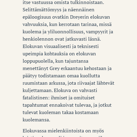
itse vastuussa omista tulkinnoistaan.
Selittämättömyys ja näennäinen
epäloogisuus ovatkin Dreyerin elokuvan
vahvuuksia, kun kerrotaan tarinaa, missä
kuolema ja yliluonnollisuus, vampyyrit ja
henkiolennon ovat jatkuvasti läsnä.
Elokuvan visuaalisesti ja teknisesti
upeimpia kohtauksia on elokuvan
loppupuolella, kun tajuntansa
menettänyt Grey erkaantuu kehostaan ja
päätyy todistamaan omaa kuollutta
ruumistaan arkussa, jota riivaajat lähtevät
kuljettamaan. Elokuva on vahvasti
fatalistinen: ihmiset ja omituiset
tapahtumat ennakoivat tulevaa, ja jotkut
tulevat kuoleman takaa kostamaan
kuolemansa.
Elokuvassa mielenkiintoista on myös