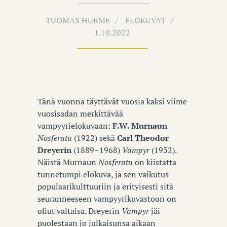
TUOMAS HURME
ELOKUVAT
1.10.2022
Tänä vuonna täyttävät vuosia kaksi viime
vuosisadan merkittävää
vampyyrielokuvaan:
F.W. Murnaun
Nosferatu
(1922) sekä
Carl Theodor
Dreyerin
(1889–1968)
Vampyr
(1932).
Näistä Murnaun
Nosferatu
on kiistatta
tunnetumpi elokuva, ja sen vaikutus
populaarikulttuuriin ja erityisesti sitä
seuranneeseen vampyyrikuvastoon on
ollut valtaisa. Dreyerin
Vampyr
jäi
puolestaan jo julkaisunsa aikaan