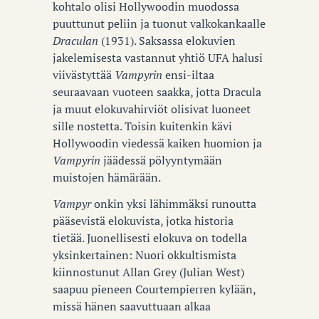
kohtalo olisi Hollywoodin muodossa
puuttunut peliin ja tuonut valkokankaalle
Draculan
(1931). Saksassa elokuvien
jakelemisesta vastannut yhtiö UFA halusi
viivästyttää
Vampyrin
ensi-iltaa
seuraavaan vuoteen saakka, jotta Dracula
ja muut elokuvahirviöt olisivat luoneet
sille nostetta. Toisin kuitenkin kävi
Hollywoodin viedessä kaiken huomion ja
Vampyrin
jäädessä pölyyntymään
muistojen hämärään.
Vampyr
onkin yksi lähimmäksi runoutta
pääsevistä elokuvista, jotka historia
tietää. Juonellisesti elokuva on todella
yksinkertainen: Nuori okkultismista
kiinnostunut Allan Grey (Julian West)
saapuu pieneen Courtempierren kylään,
missä hänen saavuttuaan alkaa