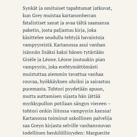
Synkät ja omituiset tapahtumat jatkuvat,
kun Grey muistaa kartanonherran
fatalistiset sanat ja avaa tältä saamansa
paketin, josta paljastuu kirja, joka
käsittelee seudulla tehtyjä havaintoja
vampyyreistä. Kartanossa asui vanhan
isännän lisäksi kaksi hänen tytärtään
Gisèle ja Léone. Léone joutuukin pian
vampyyrin, joka erehtymättömästi
muistuttaa aiemmin tavattua vanhaa
rouvaa, hyökkäyksen uhriksi ja sairastuu
puremasta. Tohtori pyydetään apuun,
mutta auttamisen sijasta hän jättää
myrkkypullon potilaan sängyn viereen –
tohtori onkin liitossa vampyyrin kanssa!
Kartanossa toiminut uskollinen palvelija
saa Greyn kirjasta selville vanhanrouvan
todellinen henkilöllisyyden: Marguerite