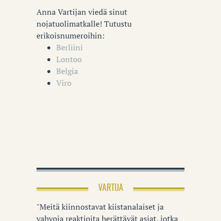
Anna Vartijan viedä sinut
nojatuolimatkalle! Tutustu
erikoisnumeroihin:
Berliini
Lontoo
Belgia
Viro
VARTIJA
"Meitä kiinnostavat kiistanalaiset ja
vahvoja reaktioita herättävät asiat, jotka