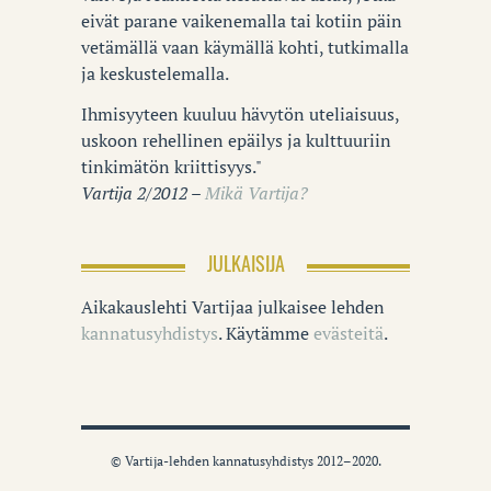
eivät parane vaikenemalla tai kotiin päin
vetämällä vaan käymällä kohti, tutkimalla
ja keskustelemalla.
Ihmisyyteen kuuluu hävytön uteliaisuus,
uskoon rehellinen epäilys ja kulttuuriin
tinkimätön kriittisyys."
Vartija 2/2012 –
Mikä Vartija?
JULKAISIJA
Aikakauslehti Vartijaa julkaisee lehden
kannatusyhdistys
. Käytämme
evästeitä
.
© Vartija-lehden kannatusyhdistys 2012–2020.