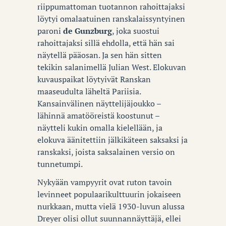
riippumattoman tuotannon rahoittajaksi
löytyi omalaatuinen ranskalaissyntyinen
paroni
de Gunzburg
, joka suostui
rahoittajaksi sillä ehdolla, että hän sai
näytellä pääosan. Ja sen hän sitten
tekikin salanimellä Julian West. Elokuvan
kuvauspaikat löytyivät Ranskan
maaseudulta läheltä Pariisia.
Kansainvälinen näyttelijäjoukko –
lähinnä amatööreistä koostunut –
näytteli kukin omalla kielellään, ja
elokuva äänitettiin jälkikäteen saksaksi ja
ranskaksi, joista saksalainen versio on
tunnetumpi.
Nykyään vampyyrit ovat ruton tavoin
levinneet populaarikulttuurin jokaiseen
nurkkaan, mutta vielä 1930-luvun alussa
Dreyer olisi ollut suunnannäyttäjä, ellei