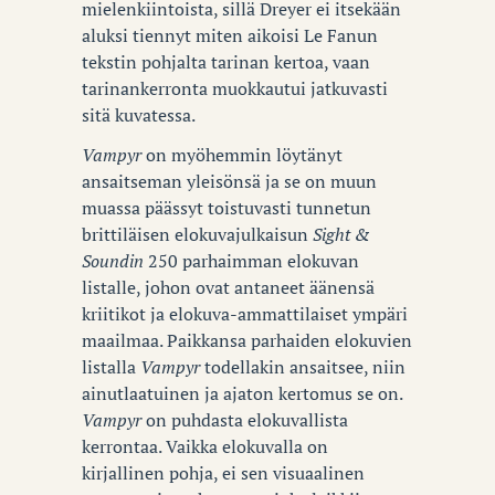
mielenkiintoista, sillä Dreyer ei itsekään
aluksi tiennyt miten aikoisi Le Fanun
tekstin pohjalta tarinan kertoa, vaan
tarinankerronta muokkautui jatkuvasti
sitä kuvatessa.
Vampyr
on myöhemmin löytänyt
ansaitseman yleisönsä ja se on muun
muassa päässyt toistuvasti tunnetun
brittiläisen elokuvajulkaisun
Sight &
Soundin
250 parhaimman elokuvan
listalle, johon ovat antaneet äänensä
kriitikot ja elokuva-ammattilaiset ympäri
maailmaa. Paikkansa parhaiden elokuvien
listalla
Vampyr
todellakin ansaitsee, niin
ainutlaatuinen ja ajaton kertomus se on.
Vampyr
on puhdasta elokuvallista
kerrontaa. Vaikka elokuvalla on
kirjallinen pohja, ei sen visuaalinen