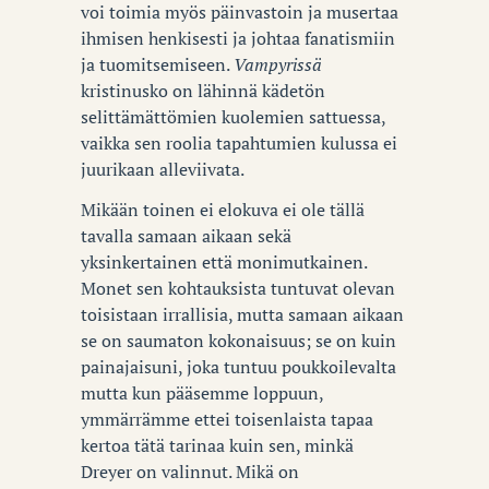
voi toimia myös päinvastoin ja musertaa
ihmisen henkisesti ja johtaa fanatismiin
ja tuomitsemiseen.
Vampyrissä
kristinusko on lähinnä kädetön
selittämättömien kuolemien sattuessa,
vaikka sen roolia tapahtumien kulussa ei
juurikaan alleviivata.
Mikään toinen ei elokuva ei ole tällä
tavalla samaan aikaan sekä
yksinkertainen että monimutkainen.
Monet sen kohtauksista tuntuvat olevan
toisistaan irrallisia, mutta samaan aikaan
se on saumaton kokonaisuus; se on kuin
painajaisuni, joka tuntuu poukkoilevalta
mutta kun pääsemme loppuun,
ymmärrämme ettei toisenlaista tapaa
kertoa tätä tarinaa kuin sen, minkä
Dreyer on valinnut. Mikä on