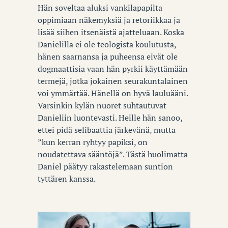
Hän soveltaa aluksi vankilapapilta
oppimiaan näkemyksiä ja retoriikkaa ja
lisää siihen itsenäistä ajatteluaan. Koska
Danielilla ei ole teologista koulutusta,
hänen saarnansa ja puheensa eivät ole
dogmaattisia vaan hän pyrkii käyttämään
termejä, jotka jokainen seurakuntalainen
voi ymmärtää. Hänellä on hyvä lauluääni.
Varsinkin kylän nuoret suhtautuvat
Danieliin luontevasti. Heille hän sanoo,
ettei pidä selibaattia järkevänä, mutta
”kun kerran ryhtyy papiksi, on
noudatettava sääntöjä”. Tästä huolimatta
Daniel päätyy rakastelemaan suntion
tyttären kanssa.