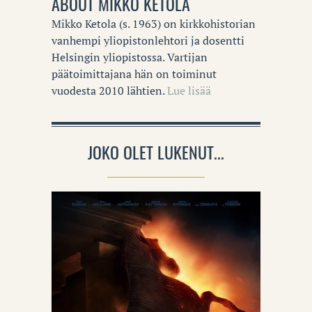
ABOUT
MIKKO KETOLA
Mikko Ketola (s. 1963) on kirkkohistorian
vanhempi yliopistonlehtori ja dosentti
Helsingin yliopistossa. Vartijan
päätoimittajana hän on toiminut
vuodesta 2010 lähtien.
Lue lisää
JOKO OLET LUKENUT...