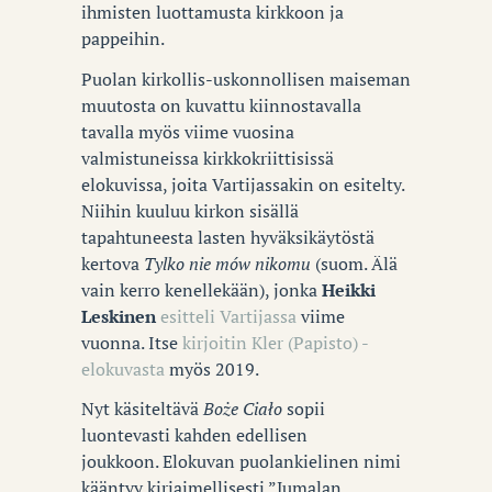
ihmisten luottamusta kirkkoon ja
pappeihin.
Puolan kirkollis-uskonnollisen maiseman
muutosta on kuvattu kiinnostavalla
tavalla myös viime vuosina
valmistuneissa kirkkokriittisissä
elokuvissa, joita Vartijassakin on esitelty.
Niihin kuuluu kirkon sisällä
tapahtuneesta lasten hyväksikäytöstä
kertova
Tylko nie mów nikomu
(suom. Älä
vain kerro kenellekään), jonka
Heikki
Leskinen
esitteli Vartijassa
viime
vuonna. Itse
kirjoitin Kler (Papisto) -
elokuvasta
myös 2019.
Nyt käsiteltävä
Boże Ciało
sopii
luontevasti kahden edellisen
joukkoon. Elokuvan puolankielinen nimi
kääntyy kirjaimellisesti ”Jumalan