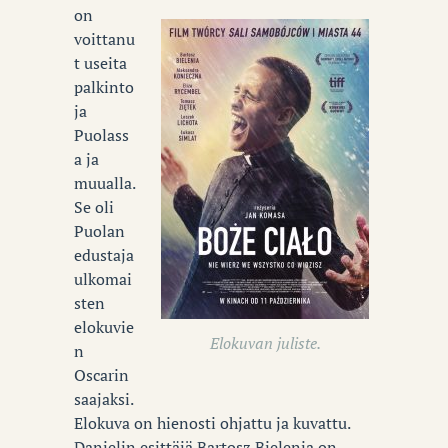
on
voittanu
t useita
palkinto
ja
Puolass
a ja
muualla.
Se oli
Puolan
edustaja
ulkomai
sten
elokuvie
Elokuvan juliste.
n
Oscarin
saajaksi.
Elokuva on hienosti ohjattu ja kuvattu.
Danielin esittäjä Bartosz Bielenia on