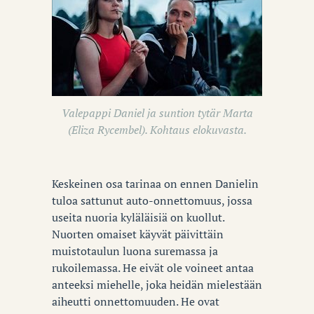
Valepappi Daniel ja suntion tytär Marta
(Eliza Rycembel). Kohtaus elokuvasta.
Keskeinen osa tarinaa on ennen Danielin
tuloa sattunut auto-onnettomuus, jossa
useita nuoria kyläläisiä on kuollut.
Nuorten omaiset käyvät päivittäin
muistotaulun luona suremassa ja
rukoilemassa. He eivät ole voineet antaa
anteeksi miehelle, joka heidän mielestään
aiheutti onnettomuuden. He ovat