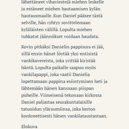
lähettäneet vihaviestejä miehen leskelle
ja estäneet miehen hautaamisen kylän
hautausmaalle. Kun Daniel pääsee tästä
selville, hän ryhtyy sovittelemaan
kyläläisten välillä. Lopulta miehen
tuhkatut jäännökset voidaan haudata.
Kovin pitkäksi Danielin pappisura ei jää,
sillä ensin hänet löytää yksi entisistä
vankikavereista, joka yrittää kiristää
häntä. Lopulta paikalle saapuu myös
vankilapappi, joka vaatii Danielia
lopettamaan pappina esiintymisen heti ja
lähtemään hänen kanssaan piispan
puheille. Viimeisenä tekonaan kirkossa
Daniel paljastaa seurakuntalaisille
tatuoidun yläruumiinsa, joka kertoo
konkreettisesti hänen vankilataustastaan.
Elokuva