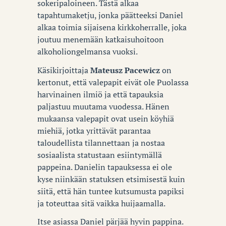
sokeripaloineen. Tästä alkaa
tapahtumaketju, jonka päätteeksi Daniel
alkaa toimia sijaisena kirkkoherralle, joka
joutuu menemään katkaisuhoitoon
alkoholiongelmansa vuoksi.
Käsikirjoittaja
Mateusz Pacewicz
on
kertonut, että valepapit eivät ole Puolassa
harvinainen ilmiö ja että tapauksia
paljastuu muutama vuodessa. Hänen
mukaansa valepapit ovat usein köyhiä
miehiä, jotka yrittävät parantaa
taloudellista tilannettaan ja nostaa
sosiaalista statustaan esiintymällä
pappeina. Danielin tapauksessa ei ole
kyse niinkään statuksen etsimisestä kuin
siitä, että hän tuntee kutsumusta papiksi
ja toteuttaa sitä vaikka huijaamalla.
Itse asiassa Daniel pärjää hyvin pappina.