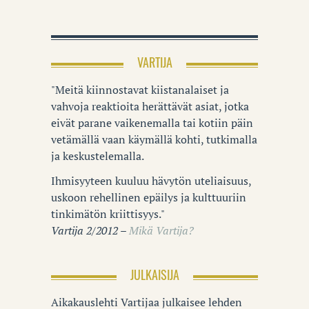
VARTIJA
"Meitä kiinnostavat kiistanalaiset ja
vahvoja reaktioita herättävät asiat, jotka
eivät parane vaikenemalla tai kotiin päin
vetämällä vaan käymällä kohti, tutkimalla
ja keskustelemalla.
Ihmisyyteen kuuluu hävytön uteliaisuus,
uskoon rehellinen epäilys ja kulttuuriin
tinkimätön kriittisyys."
Vartija 2/2012 –
Mikä Vartija?
JULKAISIJA
Aikakauslehti Vartijaa julkaisee lehden