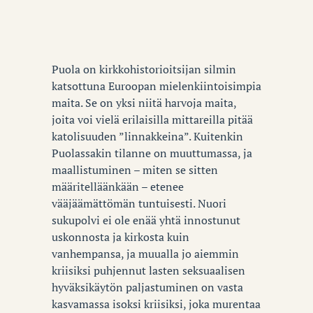
Puola on kirkkohistorioitsijan silmin
katsottuna Euroopan mielenkiintoisimpia
maita. Se on yksi niitä harvoja maita,
joita voi vielä erilaisilla mittareilla pitää
katolisuuden ”linnakkeina”.
Kuitenkin
Puolassakin tilanne on muuttumassa, ja
maallistuminen – miten se sitten
määritelläänkään – etenee
vääjäämättömän tuntuisesti. Nuori
sukupolvi ei ole enää yhtä innostunut
uskonnosta ja kirkosta kuin
vanhempansa, ja muualla jo aiemmin
kriisiksi puhjennut lasten seksuaalisen
hyväksikäytön paljastuminen on vasta
kasvamassa isoksi kriisiksi, joka murentaa