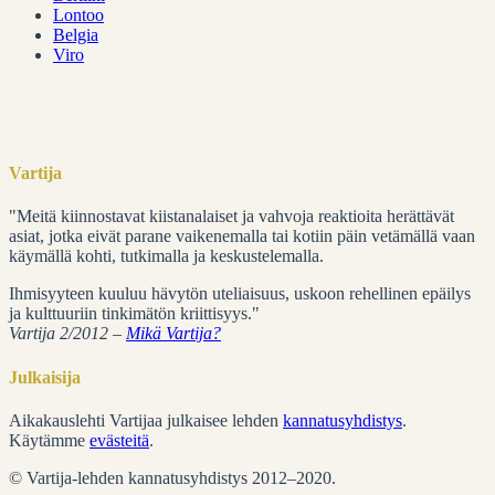
Lontoo
Belgia
Viro
Vartija
"Meitä kiinnostavat kiistanalaiset ja vahvoja reaktioita herättävät
asiat, jotka eivät parane vaikenemalla tai kotiin päin vetämällä vaan
käymällä kohti, tutkimalla ja keskustelemalla.
Ihmisyyteen kuuluu hävytön uteliaisuus, uskoon rehellinen epäilys
ja kulttuuriin tinkimätön kriittisyys."
Vartija 2/2012 –
Mikä Vartija?
Julkaisija
Aikakauslehti Vartijaa julkaisee lehden
kannatusyhdistys
.
Käytämme
evästeitä
.
© Vartija-lehden kannatusyhdistys 2012–2020.