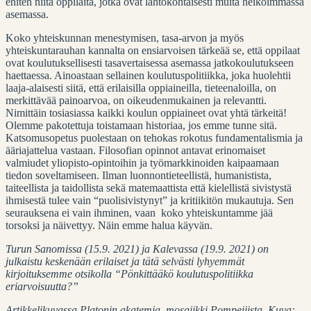
eniten niitä oppilaita, jotka ovat lähtökohtaisesti muita heikoimmassa
asemassa.
Koko yhteiskunnan menestymisen, tasa-arvon ja myös
yhteiskuntarauhan kannalta on ensiarvoisen tärkeää se, että oppilaat
ovat koulutuksellisesti tasavertaisessa asemassa jatkokoulutukseen
haettaessa. Ainoastaan sellainen koulutuspolitiikka, joka huolehtii
laaja-alaisesti siitä, että erilaisilla oppiaineilla, tieteenaloilla, on
merkittävää painoarvoa, on oikeudenmukainen ja relevantti.
Nimittäin tosiasiassa kaikki koulun oppiaineet ovat yhtä tärkeitä!
Olemme pakotettuja toistamaan historiaa, jos emme tunne sitä.
Katsomusopetus puolestaan on tehokas rokotus fundamentalismia ja
ääriajattelua vastaan. Filosofian opinnot antavat erinomaiset
valmiudet yliopisto-opintoihin ja työmarkkinoiden kaipaamaan
tiedon soveltamiseen. Ilman luonnontieteellistä, humanistista,
taiteellista ja taidollista sekä matemaattista että kielellistä sivistystä
ihmisestä tulee vain “puolisivistynyt” ja kritiikitön mukautuja. Sen
seurauksena ei vain ihminen, vaan koko yhteiskuntamme jää
torsoksi ja näivettyy. Näin emme halua käyvän.
Turun Sanomissa (15.9. 2021) ja Kalevassa (19.9. 2021) on
julkaistu keskenään erilaiset ja tätä selvästi lyhyemmät
kirjoituksemme otsikolla “Pönkittääkö koulutuspolitiikka
eriarvoisuutta?”
Artikkelikuvassa Platonin akatemia, mosaiikki Pompeijista. Kuva: