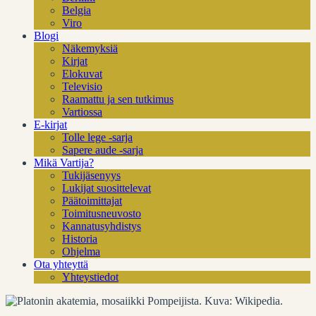
Belgia
Viro
Blogi
Näkemyksiä
Kirjat
Elokuvat
Televisio
Raamattu ja sen tutkimus
Vartiossa
E-kirjat
Tolle lege -sarja
Sapere aude -sarja
Mikä Vartija?
Tukijäsenyys
Lukijat suosittelevat
Päätoimittajat
Toimitusneuvosto
Kannatusyhdistys
Historia
Ohjelma
Ota yhteyttä
Yhteystiedot