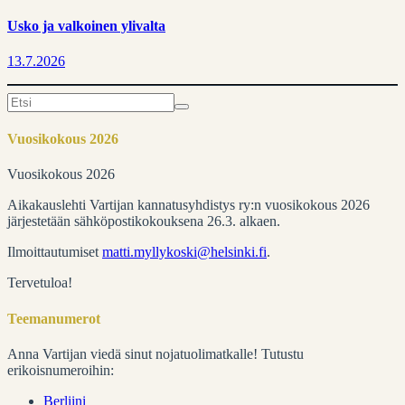
Usko ja valkoinen ylivalta
13.7.2026
Search
for:
Vuosikokous 2026
Vuosikokous 2026
Aikakauslehti Vartijan kannatusyhdistys ry:n vuosikokous 2026
järjestetään sähköpostikokouksena 26.3. alkaen.
Ilmoittautumiset
matti.myllykoski@helsinki.fi
.
Tervetuloa!
Teemanumerot
Anna Vartijan viedä sinut nojatuolimatkalle! Tutustu
erikoisnumeroihin:
Berliini