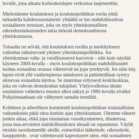
luvulle, jona aikana korkeakoulujen verkostoa laajennettiin.
Mielestämme koulutuksen ja koulutuspolitiikan roolia pitää
tarkastella kahdensuuntaisesti: yhtäältä se luo mahdollisuuksia
sosiaaliseen nousuun, joka on myös yhteiskunnallisen
oikeudenmukaisuuden takia tärkeää demokraattisessa
yhteiskunnassa.
Toisaalta on selvää, että koulutuksen rooliin ja merkitykseen
vaikuttaa ratkaisevasti yleinen yhteiskuntapolitiikka. Jos
yhteiskunnan valta- ja varallisuuserot kasvavat – niin kuin näyttää
käyneen 2000-luvulla – myös koulutuspolitiikan mahdollisuudet
tuottaa sosiaalista nousua vähenevät tai jopa tyrehtyvät. Jos näin käy,
lapset eivät yllä vanhempiensa statukseen ja pahimmillaan syntyy
alenevaa sosiaalista kiertoa. Se murentaa erityisesti keskiluokkaa,
joka on vahvan demokratian tukipilari. Yhdysvalloissa tämän
suuntainen valitettava muutos alkoi näkyä jo 1980-luvulla eivätkä
Pohjoismaatkaan ole välttyneet samalta trendiltä.
Kriittinen ja aiheellinen kommentti koulutuspolitiikan tosiasiallisista
vaikutuksista pitää sitoa kunkin ajan yhteiskuntaan. Olemme eläneet
jonkin aikaa, ehkä jopa muutaman vuosikymmenen, tilanteessa,
jossa tasa-arvoisten mahdollisuuksien ideaali on rapautunut. Väylät
etenkin suosituimmille aloille, esimerkiksi lääketiede, oikeustiede,
kauppatiede, ovat valitettavasti kapeutuneet siten, että sosiaalisten