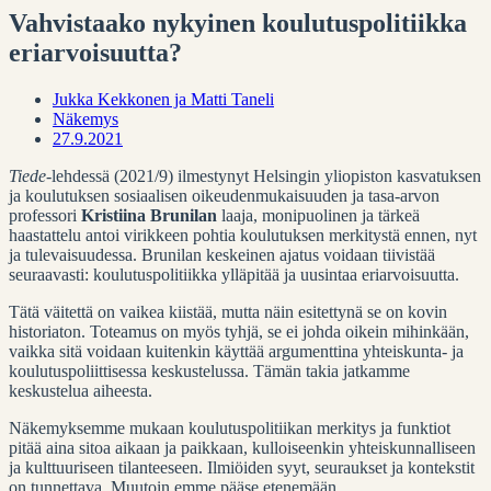
Vahvistaako nykyinen koulutuspolitiikka
eriarvoisuutta?
Jukka Kekkonen ja Matti Taneli
Näkemys
27.9.2021
Tiede
-lehdessä (2021/9) ilmestynyt Helsingin yliopiston kasvatuksen
ja koulutuksen sosiaalisen oikeudenmukaisuuden ja tasa-arvon
professori
Kristiina Brunilan
laaja, monipuolinen ja tärkeä
haastattelu antoi virikkeen pohtia koulutuksen merkitystä ennen, nyt
ja tulevaisuudessa. Brunilan keskeinen ajatus voidaan tiivistää
seuraavasti: koulutuspolitiikka ylläpitää ja uusintaa eriarvoisuutta.
Tätä väitettä on vaikea kiistää, mutta näin esitettynä se on kovin
historiaton. Toteamus on myös tyhjä, se ei johda oikein mihinkään,
vaikka sitä voidaan kuitenkin käyttää argumenttina yhteiskunta- ja
koulutuspoliittisessa keskustelussa. Tämän takia jatkamme
keskustelua aiheesta.
Näkemyksemme mukaan koulutuspolitiikan merkitys ja funktiot
pitää aina sitoa aikaan ja paikkaan, kulloiseenkin yhteiskunnalliseen
ja kulttuuriseen tilanteeseen. Ilmiöiden syyt, seuraukset ja kontekstit
on tunnettava. Muutoin emme pääse etenemään