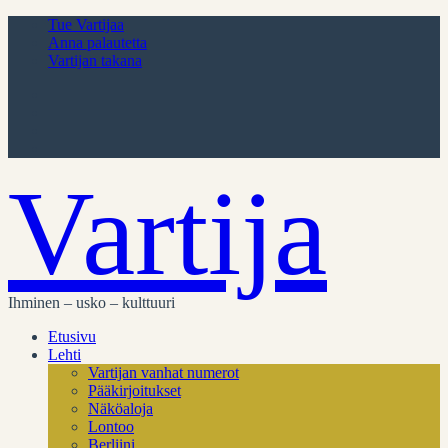
Tue Vartijaa
Anna palautetta
Vartijan takana
Vartija
Ihminen – usko – kulttuuri
Etusivu
Lehti
Vartijan vanhat numerot
Pääkirjoitukset
Näköaloja
Lontoo
Berliini