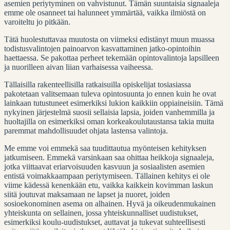
asemien periytyminen on vahvistunut. Tämän suuntaisia signaaleja
emme ole osanneet tai halunneet ymmärtää, vaikka ilmiöstä on
varoiteltu jo pitkään.
Tätä huolestuttavaa muutosta on viimeksi edistänyt muun muassa
todistusvalintojen painoarvon kasvattaminen jatko-opintoihin
haettaessa. Se pakottaa perheet tekemään opintovalintoja lapsilleen
ja nuorilleen aivan liian varhaisessa vaiheessa.
Tällaisilla rakenteellisilla ratkaisuilla opiskelijat tosiasiassa
pakotetaan valitsemaan tuleva opintosuunta jo ennen kuin he ovat
lainkaan tutustuneet esimerkiksi lukion kaikkiin oppiaineisiin. Tämä
nykyinen järjestelmä suosii sellaisia lapsia, joiden vanhemmilla ja
huoltajilla on esimerkiksi oman korkeakoulutaustansa takia muita
paremmat mahdollisuudet ohjata lastensa valintoja.
Me emme voi emmekä saa tuudittautua myönteisen kehityksen
jatkumiseen. Emmekä varsinkaan saa ohittaa heikkoja signaaleja,
jotka viittaavat eriarvoisuuden kasvuun ja sosiaalisten asemien
entistä voimakkaampaan periytymiseen. Tällainen kehitys ei ole
viime kädessä kenenkään etu, vaikka kaikkein kovimman laskun
siitä joutuvat maksamaan ne lapset ja nuoret, joiden
sosioekonominen asema on alhainen. Hyvä ja oikeudenmukainen
yhteiskunta on sellainen, jossa yhteiskunnalliset uudistukset,
esimerkiksi koulu-uudistukset, auttavat ja tukevat suhteellisesti