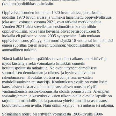
(koulutus)politiikkasuosituksiin.
Oppivelvollisuuden luominen 1920-luvun alussa, peruskoulu-
uudistus 1970-luvun alussa ja viimeksi laajennettu oppivelvollisuus,
joka astui voimaan vuonna 2021, ovat tärkeitä merkkipaaluja.
Vuoden 2021 lakia sovelletaan ensimmäisen kerran niihin
oppivelvollisiin, jotka tänä keväänä olivat perusopetuksen 9.
luokalla eli pääosin vuonna 2005 syntyneisiin. Lain mukaan
oppivelvollisuus päättyy, kun nuori täyttää 18 vuotta tai kun hän tätä
ennen suorittaa toisen asteen tutkinnon: ylioppilastutkinto tai
ammatillinen tutkinto.
Nämä kaikki koulutuspäätökset ovat olleet aikansa merkittäviä ja
myös kiisteltyjä sekä voimakasta kritiikkiä saaneita
koulutuspoliittisia ratkaisuja. Ne ovat liittyneet elimellisesti
suomalaisen demokratian ja oikeus- ja hyvinvointivaltion
rakentamiseen. Koulutus on tasa-arvon ja tasa-arvoisten
mahdollisuuksien taustatekijä. Koulutuksen avulla on voitu lisätä
kansalaisten tasa-arvoa luomalla sosiaalisen nousun väyliä
vaatimattomista sosioekonomisista oloista ponnistaville. Alempien
sosiaaliryhmien ja kasvukeskuksien ulkopuolella oleville lapsille on
tarjoutunut mahdollisuuksia parantaa yhteiskunnallista asemaansa
kouluttautumisen avulla. Näin onkin käynyt – eri mitassa eri aikoina.
Sosiaalinen nousu oli erityisen voimakasta 1960-luvulta 1990-