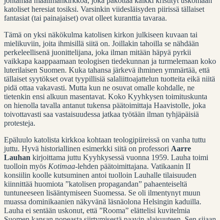
johtamaa maailmankirkkoa, joka pakottaa kaikki kristityt uskomaan
katoliset heresiat tosiksi. Varsinkin viidesläisyden piirissä tällaiset
fantasiat (tai painajaiset) ovat olleet kuranttia tavaraa.
Tämä on yksi näkökulma katolisen kirkon julkiseen kuvaan tai
mielikuviin, joita ihmisillä siitä on. Joillakin tahoilla se nähdään
perkeleellisenä juonittelijana, joka ilman mitään häpyä pyrkii
vaikkapa kaappaamaan teologisen tiedekunnan ja turmelemaan koko
luterilaisen Suomen. Kuka tahansa järkevä ihminen ymmärtää, että
tällaiset syytökset ovat tyypillisiä salaliittoajattelun tuotteita eikä niitä
pidä ottaa vakavasti. Mutta kun ne osuvat omalle kohdalle, ne
tietenkin ensi alkuun masentavat. Koko Kyyhkysen toimituskunta
on hienolla tavalla antanut tukensa päätoimittaja Haavistolle, joka
toivottavasti saa vastaisuudessa jatkaa työtään ilman tyhjäpäisiä
protesteja.
Epäluulo katolista kirkkoa kohtaan teologipiireissä on vanha tuttu
juttu. Hyvä historiallinen esimerkki siitä on professori
Aarre
Lauhan
kirjoittama juttu Kyyhkysessä vuonna 1959. Lauha toimi
tuolloin myös
Kotimaa
-lehden päätoimittajana. Vatikaanin II
konsiilin koolle kutsuminen antoi tuolloin Lauhalle tilaisuuden
kiinnittää huomiota ”katolisen propagandan” pahaenteiseltä
tuntuneeseen lisääntymiseen Suomessa. Se oli ilmentynyt muun
muassa dominikaanien näkyvänä läsnäolona Helsingin kaduilla.
Lauha ei sentään uskonut, että ”Rooma” elättelisi kuvitelmia
Suomen kansan nopeasta siirtymisestä paavin alaisuuteen. Sen sijaan