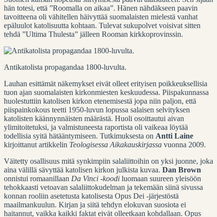
hän totesi, että ”Roomalla on aikaa”. Hänen nähdäkseen paavin
tavoitteena oli vähitellen häivyttää suomalaisten mielestä vanhat
epäluulot katolisuutta kohtaan. Tulevat sukupolvet voisivat sitten
tehdä ”Ultima Thulesta” jälleen Rooman kirkkoprovinssin.
Antikatolista propagandaa 1800-luvulta.
Lauhan esittämät näkemykset eivät olleet erityisen poikkeuksellisia
tuon ajan suomalaisten kirkonmiesten keskuudessa. Piispakunnassa
huolestuttiin katolisen kirkon etenemisestä jopa niin paljon, että
piispainkokous teetti 1950-luvun lopussa salaisen selvityksen
katolisten käännynnäisten määrästä. Huoli osoittautui aivan
ylimitoitetuksi, ja valmistuneesta raportista oli vaikeaa löytää
todellisia syitä hätääntymiseen. Tutkimuksesta on
Antti Laine
kirjoittanut artikkelin
Teologisessa Aikakauskirjassa
vuonna 2009.
Väitetty osallisuus mitä synkimpiin salaliittoihin on yksi juonne, joka
aina välillä sävyttää katolisen kirkon julkista kuvaa.
Dan Brown
onnistui romaanillaan
Da Vinci -koodi
luomaan suureen yleisöön
tehokkaasti vetoavan salaliittokudelman ja tekemään siinä sivussa
konnan rooliin asetetusta katolisesta Opus Dei -järjestöstä
maailmankuulun. Kirjan ja siitä tehdyn elokuvan suosiota ei
haitannut, vaikka kaikki faktat eivät olleetkaan kohdallaan. Opus