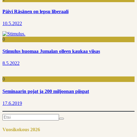
Päivi Räsänen on lepsu liberaali
10.5.2022
0
Stimulus huomaa Jumalan olleen kaukaa viisas
8.5.2022
0
Seminaarin pojat ja 200 miljoonan piispat
17.6.2019
Search
for:
Vuosikokous 2026