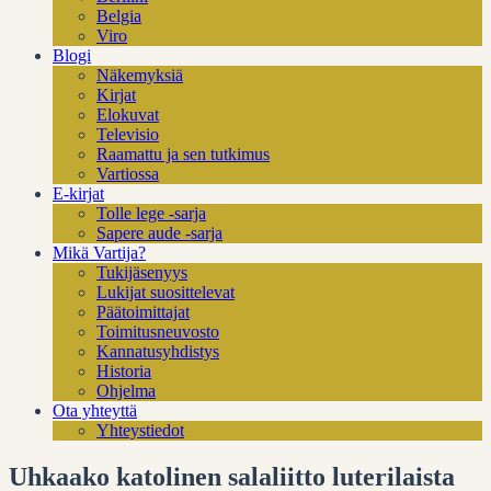
Belgia
Viro
Blogi
Näkemyksiä
Kirjat
Elokuvat
Televisio
Raamattu ja sen tutkimus
Vartiossa
E-kirjat
Tolle lege -sarja
Sapere aude -sarja
Mikä Vartija?
Tukijäsenyys
Lukijat suosittelevat
Päätoimittajat
Toimitusneuvosto
Kannatusyhdistys
Historia
Ohjelma
Ota yhteyttä
Yhteystiedot
Uhkaako katolinen salaliitto luterilaista