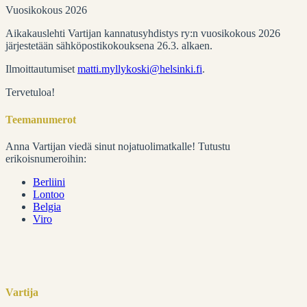
Vuosikokous 2026
Aikakauslehti Vartijan kannatusyhdistys ry:n vuosikokous 2026
järjestetään sähköpostikokouksena 26.3. alkaen.
Ilmoittautumiset
matti.myllykoski@helsinki.fi
.
Tervetuloa!
Teemanumerot
Anna Vartijan viedä sinut nojatuolimatkalle! Tutustu
erikoisnumeroihin:
Berliini
Lontoo
Belgia
Viro
Vartija