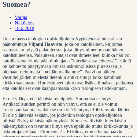
Suomea?
Vartija
Näköaloja
18.6.2018
Uusimmassa teologian opiskelijoiden
Kyyhkynen
-lehdessä sen
päätoimittaja
Viljami Haavisto
, joka on katolilainen, kirjoittaa
saamastaan tylystä palautteesta, joka liittyy nimenomaan hänen
katolisuuteensa.
Palautteen antajat ovat ihmetelleet, kuinka hän voi
katolilaisena toimia päätoimittajana ”luterilaisessa lehdessä”. Häntä
on kehotettu pitäytymään omissa uskonnollisissa piireissään ja
olemaan riehumatta ”meidän maillamme”. Paavi on näiden
viestittelijöiden mielestä tietenkin antikristus ja koko katolinen
kirkko saatanasta. Huolestuneet tahot ovat lisäksi ilmaiseet pelkonsa,
että katolilaiset ovat kaappaamassa koko teologisen tiedekunnan.
Ei ole yllätys, että tällaisia mielipiteitä Suomessa esiintyy.
Antikatolisuuden perintö on niin vahva, että se ei ole voinut
kokonaan kadota, vaikka se on kyllä lientynyt 1960-luvulta lähtien.
Ei ole yllättävää sekään, jos joidenkin teologian opiskelijoiden
piiristä löytyy tällaisia näkemyksiä. Konservatiivisiin luterilaisiin
näkemyksiin on tavannut liittyä syvä epäluulo muita kirkkokuntia ja
uskontoja kohtaan. Ekumenia? – Ei kiitos, emme halua paavin