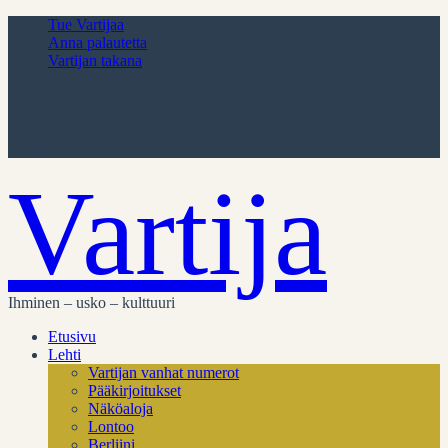
Tue Vartijaa
Anna palautetta
Vartijan takana
Vartija
Ihminen – usko – kulttuuri
Etusivu
Lehti
Vartijan vanhat numerot
Pääkirjoitukset
Näköaloja
Lontoo
Berliini