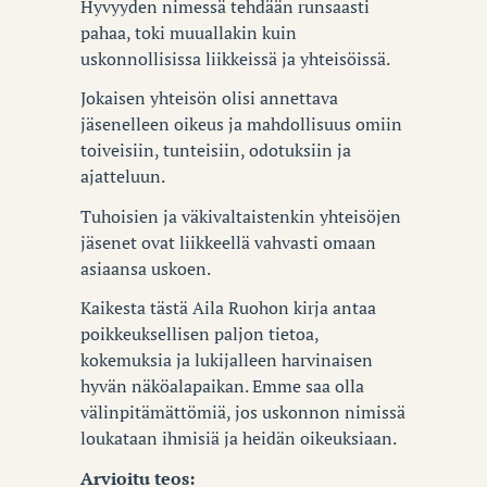
Hyvyyden nimessä tehdään runsaasti
pahaa, toki muuallakin kuin
uskonnollisissa liikkeissä ja yhteisöissä.
Jokaisen yhteisön olisi annettava
jäsenelleen oikeus ja mahdollisuus omiin
toiveisiin, tunteisiin, odotuksiin ja
ajatteluun.
Tuhoisien ja väkivaltaistenkin yhteisöjen
jäsenet ovat liikkeellä vahvasti omaan
asiaansa uskoen.
Kaikesta tästä Aila Ruohon kirja antaa
poikkeuksellisen paljon tietoa,
kokemuksia ja lukijalleen harvinaisen
hyvän näköalapaikan. Emme saa olla
välinpitämättömiä, jos uskonnon nimissä
loukataan ihmisiä ja heidän oikeuksiaan.
Arvioitu teos: