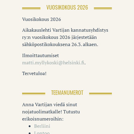
VUOSIKOKOUS 2026
Vuosikokous 2026
Aikakauslehti Vartijan kannatusyhdistys
ry:n vuosikokous 2026 järjestetään
sähköpostikokouksena 26.3. alkaen.
Ilmoittautumiset
matti.myllykoski@helsinki.fi
.
Tervetuloa!
TEEMANUMEROT
Anna Vartijan viedä sinut
nojatuolimatkalle! Tutustu
erikoisnumeroihin:
Berliini
Lontoo