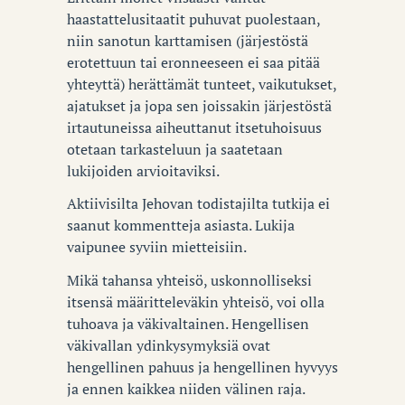
haastattelusitaatit puhuvat puolestaan,
niin sanotun karttamisen (järjestöstä
erotettuun tai eronneeseen ei saa pitää
yhteyttä) herättämät tunteet, vaikutukset,
ajatukset ja jopa sen joissakin järjestöstä
irtautuneissa aiheuttanut itsetuhoisuus
otetaan tarkasteluun ja saatetaan
lukijoiden arvioitaviksi.
Aktiivisilta Jehovan todistajilta tutkija ei
saanut kommentteja asiasta. Lukija
vaipunee syviin mietteisiin.
Mikä tahansa yhteisö, uskonnolliseksi
itsensä määritteleväkin yhteisö, voi olla
tuhoava ja väkivaltainen. Hengellisen
väkivallan ydinkysymyksiä ovat
hengellinen pahuus ja hengellinen hyvyys
ja ennen kaikkea niiden välinen raja.