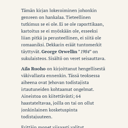
Tämän kirjan lokeroiminen johonkin
genreen on hankalaa. Tieteellinen
tutkimus se ei ole. Ei se ole raporttikaan,
kartoitus se ei myöskään ole, esseeksi
liian pitkä ja perusteellinen, ei siitä ole
romaaniksi. Dekkarin eräät tuntomerkit
täyttyvät.
George Orwellin
”
1984
” on
sukulaisteos. Sisältö on veret seisauttava.
Aila Ruoho
on kirjoittanut hengellisestä
väkivallasta ennenkin. Tässä teoksessa
aiheena ovat Jehovan todistajista
irtautuneiden kohtaamat ongelmat.
Aineistoa on kiitettävästi; 64
haastateltavaa, joilla on tai on ollut
jonkinlainen kosketuspinta
todistajuuteen.
Erittäin monet viisaasti valitut