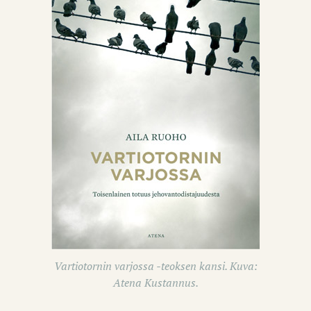
Vartiotornin varjossa -teoksen kansi. Kuva:
Atena Kustannus.