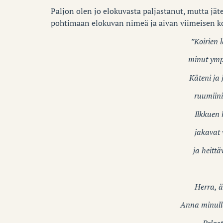
Paljon olen jo elokuvasta paljastanut, mutta jäte
pohtimaan elokuvan nimeä ja aivan viimeisen ko
”Koirien 
minut ympä
Käteni ja 
ruumiini
Ilkkuen
jakavat
ja heitt
Herra, ä
Anna minull
Pelas