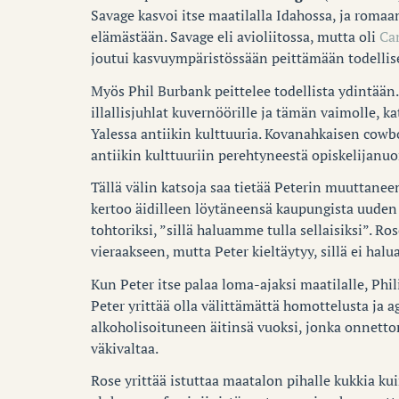
Savage kasvoi itse maatilalla Idahossa, ja romaa
elämästään. Savage eli avioliitossa, mutta oli
Ca
joutui kasvuympäristössään peittämään todelli
Myös Phil Burbank peittelee todellista ydintään.
illallisjuhlat kuvernöörille ja tämän vaimolle, k
Yalessa antiikin kulttuuria. Kovanahkaisen cow
antiikin kulttuuriin perehtyneestä opiskelijan
Tällä välin katsoja saa tietää Peterin muuttanee
kertoo äidilleen löytäneensä kaupungista uuden 
tohtoriksi, ”sillä haluamme tulla sellaisiksi”. R
vieraakseen, mutta Peter kieltäytyy, sillä ei ha
Kun Peter itse palaa loma-ajaksi maatilalle, Phi
Peter yrittää olla välittämättä homottelusta ja a
alkoholisoituneen äitinsä vuoksi, jonka onnett
väkivaltaa.
Rose yrittää istuttaa maatalon pihalle kukkia k