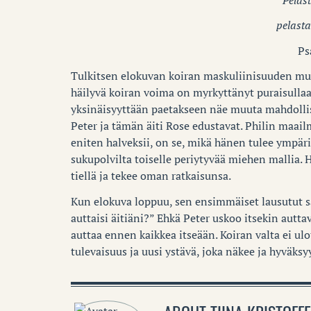
pelasta
Ps
Tulkitsen elokuvan koiran maskuliinisuuden muo
häilyvä koiran voima on myrkyttänyt puraisullaa
yksinäisyyttään paetakseen näe muuta mahdollis
Peter ja tämän äiti Rose edustavat. Philin maail
eniten halveksii, on se, mikä hänen tulee ympär
sukupolvilta toiselle periytyvää miehen mallia. 
tiellä ja tekee oman ratkaisunsa.
Kun elokuva loppuu, sen ensimmäiset lausutut sa
auttaisi äitiäni?” Ehkä Peter uskoo itsekin autta
auttaa ennen kaikkea itseään. Koiran valta ei ul
tulevaisuus ja uusi ystävä, joka näkee ja hyväksy