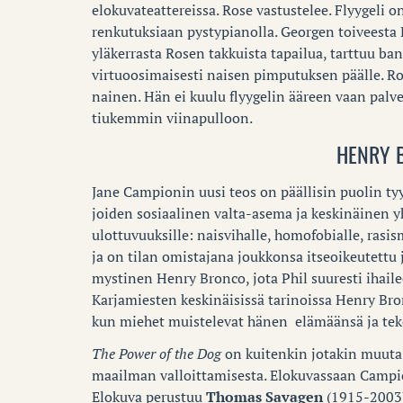
elokuvateattereissa. Rose vastustelee. Flyygeli 
renkutuksiaan pystypianolla. Georgen toiveesta 
yläkerrasta Rosen takkuista tapailua, tarttuu b
virtuoosimaisesti naisen pimputuksen päälle. R
nainen. Hän ei kuulu flyygelin ääreen vaan palv
tiukemmin viinapulloon.
HENRY 
Jane Campionin uusi teos on päällisin puolin ty
joiden sosiaalinen valta-asema ja keskinäinen 
ulottuvuuksille: naisvihalle, homofobialle, rasis
ja on tilan omistajana joukkonsa itseoikeutettu j
mystinen Henry Bronco, jota Phil suuresti ihai
Karjamiesten keskinäisissä tarinoissa Henry Bron
kun miehet muistelevat hänen elämäänsä ja tek
The Power of the Dog
on kuitenkin jotakin muuta
maailman valloittamisesta. Elokuvassaan Campio
Elokuva perustuu
Thomas Savagen
(1915-2003)