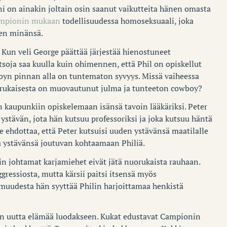
ni on ainakin joltain osin saanut vaikutteita hänen omasta
mpionin mukaan
todellisuudessa homoseksuaali, joka
sen minänsä.
 Kun veli George päättää järjestää hienostuneet
atsoja saa kuulla kuin ohimennen, että Phil on opiskellut
boyn pinnan alla on tuntematon syvyys. Missä vaiheessa
uorukaisesta on muovautunut julma ja tunteeton cowboy?
n kaupunkiin opiskelemaan isänsä tavoin lääkäriksi. Peter
ystävän, jota hän kutsuu professoriksi ja joka kutsuu häntä
ose ehdottaa, että Peter kutsuisi uuden ystävänsä maatilalle
lua ystävänsä joutuvan kohtaamaan Philiä.
lin johtamat karjamiehet eivät jätä nuorukaista rauhaan.
ggressiosta, mutta kärsii paitsi itsensä myös
omuudesta hän syyttää Philin harjoittamaa henkistä
uin uutta elämää luodakseen. Kukat edustavat Campionin