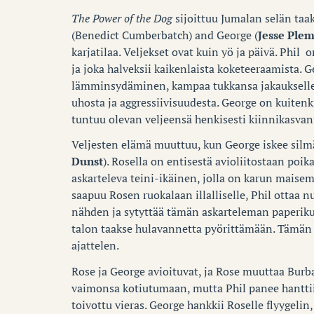
The Power of the Dog
sijoittuu Jumalan selän taa
(Benedict Cumberbatch) and George (
Jesse Ple
karjatilaa. Veljekset ovat kuin yö ja päivä. Ph
ja joka halveksii kaikenlaista koketeeraamista. G
lämminsydäminen, kampaa tukkansa jakaukselle j
uhosta ja aggressiivisuudesta. George on kuitenk
tuntuu olevan veljeensä henkisesti kiinnikasvanut
Veljesten elämä muuttuu, kun George iskee silm
Dunst
). Rosella on entisestä avioliitostaan poika
askarteleva teini-ikäinen, jolla on karun maise
saapuu Rosen ruokalaan illalliselle, Phil ottaa 
nähden ja sytyttää tämän askarteleman paperiku
talon taakse hulavannetta pyörittämään. Tämän n
ajattelen.
Rose ja George avioituvat, ja Rose muuttaa Bur
vaimonsa kotiutumaan, mutta Phil panee hanttiin
toivottu vieras. George hankkii Roselle flyygeli