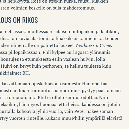
 ja herkkyyttä. Rose on itsekin kukka, ruusu. Kukkien
sten voimien keskelle on sula mahdottomuus.
KOUS ON RIKOS
 metsässä samoillessaan salaisen piilopaikan ja laatikon,
hdissä on kuvia alastomista lihaksikkaista miehistä. Lehden
ehden nimen alle on painettu lauseet
Weakness a Crime.
ssa piilopaikassaan, Phil kylpee auringossa yläruumis
 housujensa etumuksesta esiin vaalean huivin, jolla
 Huivi on kevyt kuin perhonen, se heiluu tuulessa kuin
ikirjaimet BH.
 kasvattamaan opiskelijasta tosimiestä. Hän opettaa
ttomasti ja ilman tunnontuskia nuorimies pystyy päästämään
ssä on puoli, jota Phil ei ollut osannut odottaa. Niin
veksiikin, hän myös huomaa, että heissä kahdessa on jotain
austalla kohoavia jylhiä vuoria, vain Peter näkee saman
tyy vuorten rinteille. Kukaan muu Philin ympärillä elävistä