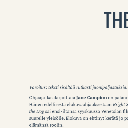
TH
Varoitus: teksti sisältää rutkasti juonipaljastuksia.
Ohjaaja-käsikirjoittaja
Jane Campion
on palannu
Hänen edellisestä elokuvaohjauksestaan
Bright 
the Dog
sai ensi-iltansa syyskuussa Venetsian film
suurelle yleisölle. Elokuva on ehtinyt kerätä jo p
elämänsä roolin.