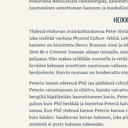
elokuvassa feminiinistä vastaenergiaa, kauneutta
juurtuminen armottoman luonnon ja maskuliini
HEIK
Yhdessä elokuvan avainkohtauksessa Peter löytää
joka sisältää vanhoja
Physical Culture
-lehtiä. Le
kanteen on kirjoitettu Henry Broncon nimi ja l
Dont Be a Criminal.
Samaan aikaan toisaalla, oma
paljaana. Hän makaa selällään nurmella ja vetää
hyväilee kehoaan eroottisen nautinnon vallassa.
henkiolento. Huivin reunaan on brodeerattu nim
Peterin loman edetessä Phil saa päähänsä ryhtyä
Peterin ratsastamaan ja yllättyy, kuinka vaiva
hengiltä käpälästään haavoittuneen kanin. Peteri
paljon kuin Phil herkkää ja honteloa Peteriä hal
samaa. Kun Phil yhdessä katsoo Peterin kanssa t
kuin hänkin: haukkuvan koiran hahmon, joka piir
miehistä ei pysty hahmoa näkemään.