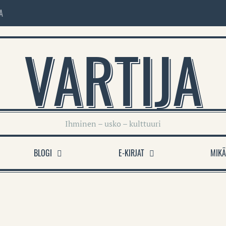
A
VARTIJA
Ihminen – usko – kulttuuri
BLOGI
E-KIRJAT
MIKÄ