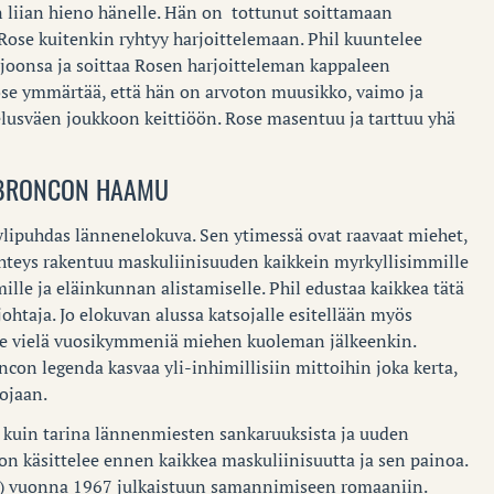
on liian hieno hänelle. Hän on tottunut soittamaan
Rose kuitenkin ryhtyy harjoittelemaan. Phil kuuntelee
anjoonsa ja soittaa Rosen harjoitteleman kappaleen
ose ymmärtää, että hän on arvoton muusikko, vaimo ja
elusväen joukkoon keittiöön. Rose masentuu ja tarttuu yhä
BRONCON HAAMU
ylipuhdas lännenelokuva. Sen ytimessä ovat raavaat miehet,
yhteys rakentuu maskuliinisuuden kaikkein myrkyllisimmille
mille ja eläinkunnan alistamiselle. Phil edustaa kaikkea tätä
ohtaja. Jo elokuvan alussa katsojalle esitellään myös
lee vielä vuosikymmeniä miehen kuoleman jälkeenkin.
con legenda kasvaa yli-inhimillisiin mittoihin joka kerta,
ojaan.
 kuin tarina lännenmiesten sankaruuksista ja uuden
n käsittelee ennen kaikkea maskuliinisuutta ja sen painoa.
 vuonna 1967 julkaistuun samannimiseen romaaniin.