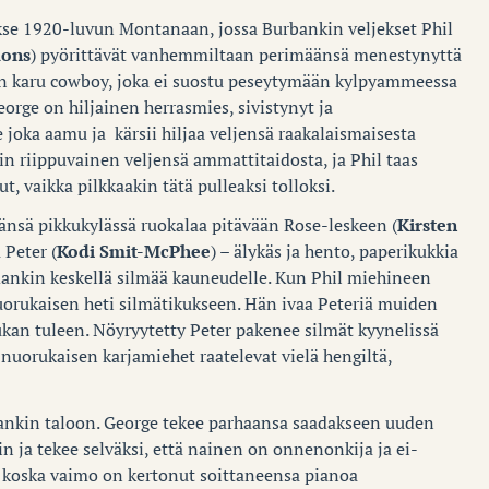
kse 1920-luvun Montanaan, jossa Burbankin veljekset Phil
mons
) pyörittävät vanhemmiltaan perimäänsä menestynyttä
il on karu cowboy, joka ei suostu peseytymään kylpyammeessa
eorge on hiljainen herrasmies, sivistynyt ja
oka aamu ja kärsii hiljaa veljensä raakalaismaisesta
in riippuvainen veljensä ammattitaidosta, ja Phil taas
, vaikka pilkkaakin tätä pulleaksi tolloksi.
änsä pikkukylässä ruokalaa pitävään Rose-leskeen (
Kirsten
 Peter (
Kodi Smit-McPhee
) – älykäs ja hento, paperikukkia
mankin keskellä silmää kauneudelle. Kun Phil miehineen
nuorukaisen heti silmätikukseen. Hän ivaa Peteriä muiden
kan tuleen. Nöyryytetty Peter pakenee silmät kyynelissä
uorukaisen karjamiehet raatelevat vielä hengiltä,
bankin taloon. George tekee parhaansa saadakseen uuden
 ja tekee selväksi, että nainen on onnenonkija ja ei-
n, koska vaimo on kertonut soittaneensa pianoa