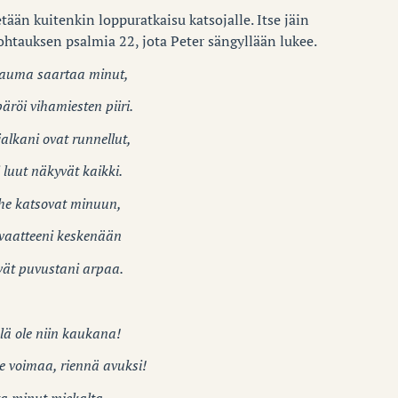
tään kuitenkin loppuratkaisu katsojalle. Itse jäin
htauksen psalmia 22, jota Peter sängyllään lukee.
lauma saartaa minut,
röi vihamiesten piiri.
jalkani ovat runnellut,
 luut näkyvät kaikki.
 he katsovat minuun,
 vaatteeni keskenään
ävät puvustani arpaa.
lä ole niin kaukana!
e voimaa, riennä avuksi!
ta minut miekalta,