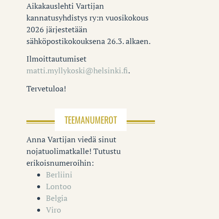
Aikakauslehti Vartijan
kannatusyhdistys ry:n vuosikokous
2026 järjestetään
sähköpostikokouksena 26.3. alkaen.
Ilmoittautumiset
matti.myllykoski@helsinki.fi
.
Tervetuloa!
TEEMANUMEROT
Anna Vartijan viedä sinut
nojatuolimatkalle! Tutustu
erikoisnumeroihin:
Berliini
Lontoo
Belgia
Viro