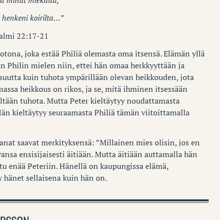
 henkeni koirilta…”
almi 22:17-21
tona, joka estää Philiä olemasta oma itsensä. Elämän yllä
n Philin mielen niin, ettei hän omaa herkkyyttään ja
uutta kuin tuhota ympärillään olevan heikkouden, jota
massa heikkous on rikos, ja se, mitä ihminen itsessään
iltään tuhota. Mutta Peter kieltäytyy noudattamasta
Hän kieltäytyy seuraamasta Philiä tämän viitoittamalla
nat saavat merkityksensä: ”Millainen mies olisin, jos en
vansa ensisijaisesti äitiään. Mutta äitiään auttamalla hän
otu enää Peteriin. Hänellä on kaupungissa elämä,
y hänet sellaisena kuin hän on.