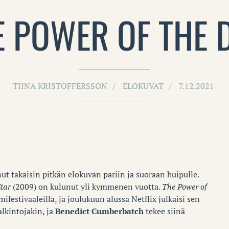
E POWER OF THE 
TIINA KRISTOFFERSSON
ELOKUVAT
7.12.2021
t takaisin pitkän elokuvan pariin ja suoraan huipulle.
Star
(2009) on kulunut yli kymmenen vuotta.
The Power of
ifestivaaleilla, ja joulukuun alussa Netflix julkaisi sen
alkintojakin, ja
Benedict Cumberbatch
tekee siinä