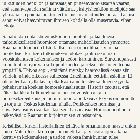
julkisuuden henkilön ja lainsäätäjän puheenvuoro sisältää vaaran,
että sananvapauden sallima väittämä, yksityishenkilön mielipide saa
ylimääräistä painoa, auktoriteetin lausuman totuuden auraa. Tällaiset
sanat voivat haavoittuvan ihmisen kohdalla olla musertavia, vihan
tekoja.
Sanafundamentalistinen uskonnon muotoilu jättää ilmeisen
tarkoituksellisesti huomioon ottamatta mahdollisuuden ymmärtää
Raamatun luonnetta historiallisena dokumenttina, sivuuttaa
huolellisen kriittisen tutkimuksen tulokset ja ihmiskunnan
vuosituhantisen kokemuksen ja tiedon karttuminen. Surkuhupaisasti
kohu tuntuu pyörivän sukupuolisuuden ja seksuaalisuuden teeman
ympärillä. Toivoa sopii, että tämä myrsky haarovälissä osattaisiin
vihdoin nähdä oikeassa suhteessa tärkeämpiin eettisiin asioihin. Ei
ole mitenkään yllättävää, että Raamatun teksteissä ilmenee jyrkkää
paheksuntaa koskien homoseksuaalisuutta. Historia osoittaa, että
lähes kaikissa kulttuureissa tuhansien vuosien aikana
homoseksuaalisuus ja moni muu outo poikkeava käytös on tuomittu
ja torjuttu. Joskus kuoleman uhalla. Poikkeukset normista ja
suvaitsevaisuus ovat käsittääkseni harvinaisia. Homo-inho ilmeni
näkyvästi jo Raamatun kirjoittamisen vuosisatoina.
Kristillisen kirkon historiallinen tehtävä ja omantunnon haaste onkin
tämä. Miten Jeesuksen opettaman etiikan ja vuosisatojen aikana
karttuvan kokemuksen ja tiedon valossa ihmiskunnan tulee