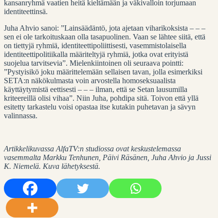
kansanryhmä vaatien heitä kieltämään ja väkivalloin torjumaan
identiteettinsä.
Juha Ahvio sanoi: ”Lainsäädäntö, jota ajetaan viharikoksista – – –
sen ei ole tarkoituskaan olla tasapuolinen. Vaan se lähtee siitä, että
on tiettyjä ryhmiä, identiteettipoliittisesti, vasemmistolaisella
identiteettipolitiikalla määriteltyjä ryhmiä, jotka ovat erityistä
suojelua tarvitsevia”. Mielenkiintoinen oli seuraava pointti:
”Pystyisikö joku määrittelemään sellaisen tavan, jolla esimerkiksi
SETA:n näkökulmasta voin arvostella homoseksuaalista
käyttäytymistä eettisesti – – – ilman, että se Setan lausumilla
kriteereillä olisi vihaa”. Niin Juha, pohdipa sitä. Toivon että yllä
esitetty tarkastelu voisi opastaa itse kutakin puhetavan ja sävyn
valinnassa.
Artikkelikuvassa AlfaTV:n studiossa ovat keskustelemassa
vasemmalta Markku Tenhunen, Päivi Räsänen, Juha Ahvio ja Jussi
K. Niemelä. Kuva lähetyksestä.