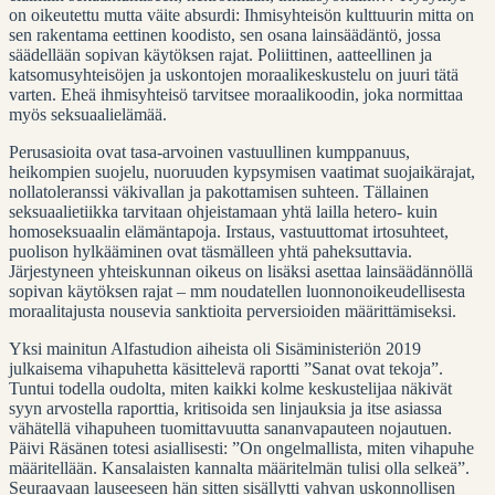
on oikeutettu mutta väite absurdi: Ihmisyhteisön kulttuurin mitta on
sen rakentama eettinen koodisto, sen osana lainsäädäntö, jossa
säädellään sopivan käytöksen rajat. Poliittinen, aatteellinen ja
katsomusyhteisöjen ja uskontojen moraalikeskustelu on juuri tätä
varten. Eheä ihmisyhteisö tarvitsee moraalikoodin, joka normittaa
myös seksuaalielämää.
Perusasioita ovat tasa-arvoinen vastuullinen kumppanuus,
heikompien suojelu, nuoruuden kypsymisen vaatimat suojaikärajat,
nollatoleranssi väkivallan ja pakottamisen suhteen. Tällainen
seksuaalietiikka tarvitaan ohjeistamaan yhtä lailla hetero- kuin
homoseksuaalin elämäntapoja. Irstaus, vastuuttomat irtosuhteet,
puolison hylkääminen ovat täsmälleen yhtä paheksuttavia.
Järjestyneen yhteiskunnan oikeus on lisäksi asettaa lainsäädännöllä
sopivan käytöksen rajat – mm noudatellen luonnonoikeudellisesta
moraalitajusta nousevia sanktioita perversioiden määrittämiseksi.
Yksi mainitun Alfastudion aiheista oli Sisäministeriön 2019
julkaisema vihapuhetta käsittelevä raportti ”Sanat ovat tekoja”.
Tuntui todella oudolta, miten kaikki kolme keskustelijaa näkivät
syyn arvostella raporttia, kritisoida sen linjauksia ja itse asiassa
vähätellä vihapuheen tuomittavuutta sananvapauteen nojautuen.
Päivi Räsänen totesi asiallisesti: ”On ongelmallista, miten vihapuhe
määritellään. Kansalaisten kannalta määritelmän tulisi olla selkeä”.
Seuraavaan lauseeseen hän sitten sisällytti vahvan uskonnollisen