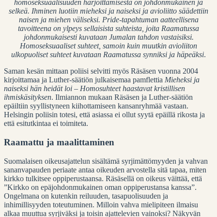
homoseksuaalisuuden harjoittamisesta on johdonmukainen ja
selkeä. Ihminen luotiin mieheksi ja naiseksi ja avioliitto säädettiin
naisen ja miehen väliseksi. Pride-tapahtuman aatteellisena
tavoitteena on ylpeys sellaisista suhteista, joita Raamatussa
johdonmukaisesti kuvataan Jumalan tahdon vastaisiksi.
Homoseksuaaliset suhteet, samoin kuin muutkin avioliiton
ulkopuoliset suhteet kuvataan Raamatussa synniksi ja häpeäksi
.
Saman kesän mittaan poliisi selvitti myös Räsäsen vuonna 2004
kirjoittamaa ja Luther-säätiön julkaisemaa pamflettia
Mieheksi ja
naiseksi hän heidät loi – Homosuhteet haastavat kristillisen
ihmiskäsityksen
. Ilmiannon mukaan Räsäsen ja Luther-säätiön
epäiltiin syyllistyneen kiihottamiseen kansanryhmää vastaan.
Helsingin poliisin totesi, että asiassa ei ollut syytä epäillä rikosta ja
että esitutkintaa ei toimiteta.
Raamattu ja maalittaminen
Suomalaisen oikeusajattelun sisältämä syrjimättömyyden ja vahvan
sananvapauden periaate antaa oikeuden arvostella sitä tapaa, miten
kirkko tulkitsee oppiperustaansa. Räsäsellä on oikeus väittää, että
”Kirkko on epäjohdonmukainen oman oppiperustansa kanssa”.
Ongelmana on kutenkin reiluuden, tasapuolisuuden ja
inhimillisyyden toteutuminen. Milloin vahva mielipiteen ilmaisu
alkaa muuttua syrjiväksi ja toisin ajattelevien vainoksi? Näkyvän