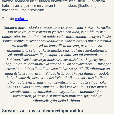
käyttöä homoseksuaalisuuden tuomitsemiseen. Jussi K. Niemelä
haluaa sanavapauden turvaavan islamin uskon, jihadismin ja
maahanmuuton arvostelun.
Poliisin
mukaan
:
Suomen lainsäädäntö ei määrittele erikseen viharikoksen käsitettä.
Viharikoksella tarkoitetaan yleisesti henkilöä, ryhmää, jonkun
omaisuutta, instituutiota tai näiden edustajaa kohtaan tehtyä rikosta,
jonka motiivina ovat ennakkoluulot tai vihamielisyys uhrin oletettua
tai todellista etnistä tai kansallista taustaa, uskonnollista
vakaumusta tai elämänkatsomusta, seksuaalista suuntautumista,
sukupuoli-identiteettiä, sukupuolen ilmaisua tai vammaisuutta
kohtaan. Yleiskielessä ja julkisessa keskustelussa käytetty termi
vihapuhe on muodostunut käsitteenä tulkinnanvaraiseksi. Euroopan
neuvoston ministerikomitean suosituksessa (R 97 20) vihapuhe on
määritelty seuraavasti:” Vihapuhetta ovat kaikki ilmaisumuodot,
jotka levittävät, lietsovat, edistävät tai oikeuttavat etnistä vihaa,
ulkomaalaisvastaisuutta, antisemitismiä tai muuta vihaa, joka
pohjaa suvaitsemattomuuteen. Tämä koskee niin aggressiivista
suvaitsematonta kansalaismielisyyttä kuin vähemmistöjen,
siirtolaisten, ja siirtolaistaustaisten ihmisten syrjintää ja
vihamielisyyttä heitä kohtaan
.
Suvaitsevaisuus ja identiteettipolitiikka