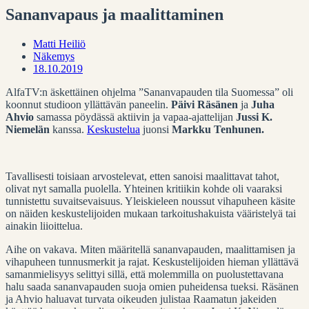
Sananvapaus ja maalittaminen
Matti Heiliö
Näkemys
18.10.2019
AlfaTV:n äskettäinen ohjelma ”Sananvapauden tila Suomessa” oli
koonnut studioon yllättävän paneelin.
Päivi Räsänen
ja
Juha
Ahvio
samassa pöydässä aktiivin ja vapaa-ajattelijan
Jussi K.
Niemelän
kanssa.
Keskustelua
juonsi
Markku Tenhunen.
Tavallisesti toisiaan arvostelevat, etten sanoisi maalittavat tahot,
olivat nyt samalla puolella. Yhteinen kritiikin kohde oli vaaraksi
tunnistettu suvaitsevaisuus. Yleiskieleen noussut vihapuheen käsite
on näiden keskustelijoiden mukaan tarkoitushakuista vääristelyä tai
ainakin liioittelua.
Aihe on vakava. Miten määritellä sananvapauden, maalittamisen ja
vihapuheen tunnusmerkit ja rajat. Keskustelijoiden hieman yllättävä
samanmielisyys selittyi sillä, että molemmilla on puolustettavana
halu saada sananvapauden suoja omien puheidensa tueksi. Räsänen
ja Ahvio haluavat turvata oikeuden julistaa Raamatun jakeiden