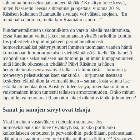
suhtautua homoseksuaalisuuteen tänään? Kristityn tulee kysyä,
miten Nasaretin Jeesus suhtautuisi ja opettaisi vuonna 2019.
Räsäsen kaltainen Raamatulla sivaltaja voi väistää suojaan. ”En
minä halua tuomita, mutta kun Raamattu sanoo…”
Fundamentalistinen uskontulkinta on varsin lähellä maalittamista,
jossa Raamatun valitut jakeet suunnataan yksilön arkoihin kohtiin.
Jos puberteetin kipuilun jälkeen peruuttamattomasti
homoseksuaaliksi päätynyt nuori ihminen tuomitaan vaatien häntä
kumoamaan luonnonmukaisen viettielämänsä ja kielletään häneltä
mahdollisuus seksuaaliseen nautintoon ja intiimiin kumppanuuteen,
mitä hänelle oikeastaan tehdään? Päivi Räsänen ja hänen
hengenheimolaisensa vaativat tällaista lähimmäistä – tuomion ja
menetetyn pelastuslupauksen sanktiolla – torjumaan itsestään
keskeisen elämänilon ja voimanlähteen – saman, josta sanoja itse
estoitta ammentaa iloa. Kristityn tulee kysyä, oikeuttaako minun
vaistomainen inhon tunteeni tällaisen armottomuuden. Onko minun
tapani lukea muutamat Raamatun jakeet oikeutus tähän julmuuteen?
Sanat ja sanojen sävyt ovat tekoja
Yksi ilmeinen vastaväite on tietenkin seuraava. Jos
homoseksuaalisuus tulee hyväksytyksi, olisiko portti auki
kaikenlaiseen outouteen ja perversioihin, pedofiliaan, pederastiaan,
eläimiin sekaantumiseen, nekrofiliaan, ihmissyöntiin..?? Kysymys