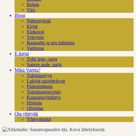
Belgia
Viro
Blogi
Näkemyksiä
Kirjat
Elokuvat
Televisio
Raamattu ja sen tutkimus
Vartiossa
E-kirjat
Tolle lege -sarja
Sapere aude -sarja
Mikä Vartija?
Tukijäsenyys
Lukijat suosittelevat
Päätoimittajat
Toimitusneuvosto
Kannatusyhdistys
Historia
Ohjelma
Ota yhteyttä
Yhteystiedot