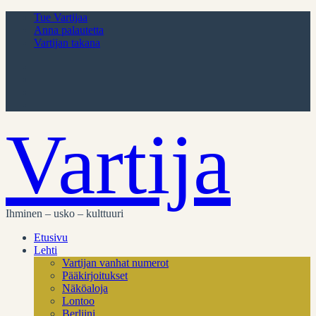
Tue Vartijaa
Anna palautetta
Vartijan takana
Vartija
Ihminen – usko – kulttuuri
Etusivu
Lehti
Vartijan vanhat numerot
Pääkirjoitukset
Näköaloja
Lontoo
Berliini