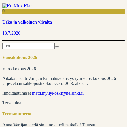
0
Usko ja valkoinen ylivalta
13.7.2026
Search
for:
Vuosikokous 2026
Vuosikokous 2026
Aikakauslehti Vartijan kannatusyhdistys ry:n vuosikokous 2026
järjestetään sähköpostikokouksena 26.3. alkaen.
Ilmoittautumiset
matti.myllykoski@helsinki.fi
.
Tervetuloa!
Teemanumerot
Anna Vartijan viedä sinut nojatuolimatkalle! Tutustu