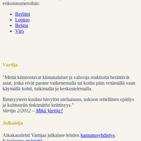
erikoisnumeroihin:
Berliini
Lontoo
Belgia
Viro
Vartija
"Meitä kiinnostavat kiistanalaiset ja vahvoja reaktioita herättävät
asiat, jotka eivät parane vaikenemalla tai kotiin päin vetämällä vaan
käymällä kohti, tutkimalla ja keskustelemalla.
Ihmisyyteen kuuluu hävytön uteliaisuus, uskoon rehellinen epäilys
ja kulttuuriin tinkimätön kriittisyys."
Vartija 2/2012 –
Mikä Vartija?
Julkaisija
Aikakauslehti Vartijaa julkaisee lehden
kannatusyhdistys
.
Käytämme
evästeitä
.