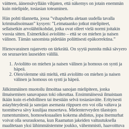
väitteen, äänensävyllään vihjaten, että näkemys on jotain enemmän
kuin mielipide, tosiasian toteaminen.
Hän pohti tilannetta, jossa ”vihapuhetta aletaan uudella tavalla
kriminalisoimaan” kysyen: ”Leimataanko jotkut mielipiteet,
sellaisetkin arvolähtökohdat, jotka ovat olleet vielä normi joitakin
vuosia sitten. Esimerkiksi avioliitto – että se on miehen ja naisen
välinen. Tämän sanomista pidetään poliittisesti epäkorrektina.”
Hienovarainen rajanveto on tärkeätä. On syytä punnita mikä sävyero
on seuraavien lauseiden välillä.
Avioliitto on miehen ja naisen välinen ja homous on synti ja
häpeä.
Olen/olemme sitä mieltä, että avioliitto on miehen ja naisen
välinen ja homous on synti ja häpeä.
Jälkimmäinen muotoilu ilmoittaa sanojan mielipiteen, jonka
ilmaisemisen sanavapaus toki oikeuttaa. Ensimmäisessä ilmaistaan
ikään kuin ei-ehdollinen tai itsestään selvä tosiasiaväite. Erityisesti
asiayhteydestä ja sanojan asemasta riippuen ero voi olla valtava ja
tuomitseva sävy kuulijaa musertava. Mielenterveyden tilastojen
rumentuminen, homoseksuaalien kokema ahdistus, jopa itsemurhat
voivat olla seurauksena, kun Raamatun jakeiden valtuutuksella
maalitetaan yksi lähimmäistemme joukko, vähemmistö, haavoittuva