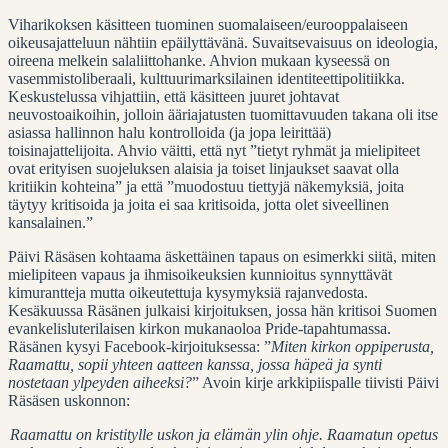
Viharikoksen käsitteen tuominen suomalaiseen/eurooppalaiseen
oikeusajatteluun nähtiin epäilyttävänä. Suvaitsevaisuus on ideologia,
oireena melkein salaliittohanke. Ahvion mukaan kyseessä on
vasemmistoliberaali, kulttuurimarksilainen identiteettipolitiikka.
Keskustelussa vihjattiin, että käsitteen juuret johtavat
neuvostoaikoihin, jolloin ääriajatusten tuomittavuuden takana oli itse
asiassa hallinnon halu kontrolloida (ja jopa leirittää)
toisinajattelijoita. Ahvio väitti, että nyt ”tietyt ryhmät ja mielipiteet
ovat erityisen suojeluksen alaisia ja toiset linjaukset saavat olla
kritiikin kohteina” ja että ”muodostuu tiettyjä näkemyksiä, joita
täytyy kritisoida ja joita ei saa kritisoida, jotta olet siveellinen
kansalainen.”
Päivi Räsäsen kohtaama äskettäinen tapaus on esimerkki siitä, miten
mielipiteen vapaus ja ihmisoikeuksien kunnioitus synnyttävät
kimurantteja mutta oikeutettuja kysymyksiä rajanvedosta.
Kesäkuussa Räsänen julkaisi kirjoituksen, jossa hän kritisoi Suomen
evankelisluterilaisen kirkon mukanaoloa Pride-tapahtumassa.
Räsänen kysyi Facebook-kirjoituksessa: ”
Miten kirkon oppiperusta,
Raamattu, sopii yhteen aatteen kanssa, jossa häpeä ja synti
nostetaan ylpeyden aiheeksi?
” Avoin kirje arkkipiispalle tiivisti Päivi
Räsäsen uskonnon:
Raamattu on kristitylle uskon ja elämän ylin ohje. Raamatun opetus