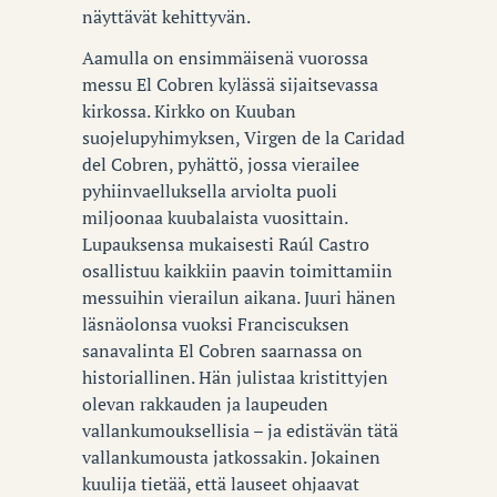
näyttävät kehittyvän.
Aamulla on ensimmäisenä vuorossa
messu El Cobren kylässä sijaitsevassa
kirkossa. Kirkko on Kuuban
suojelupyhimyksen, Virgen de la Caridad
del Cobren, pyhättö, jossa vierailee
pyhiinvaelluksella arviolta puoli
miljoonaa kuubalaista vuosittain.
Lupauksensa mukaisesti Raúl Castro
osallistuu kaikkiin paavin toimittamiin
messuihin vierailun aikana. Juuri hänen
läsnäolonsa vuoksi Franciscuksen
sanavalinta El Cobren saarnassa on
historiallinen. Hän julistaa kristittyjen
olevan rakkauden ja laupeuden
vallankumouksellisia – ja edistävän tätä
vallankumousta jatkossakin. Jokainen
kuulija tietää, että lauseet ohjaavat