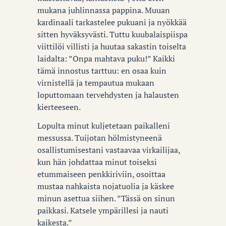
mukana juhlinnassa pappina. Muuan
kardinaali tarkastelee pukuani ja nyökkää
sitten hyväksyvästi. Tuttu kuubalaispiispa
viittilöi villisti ja huutaa sakastin toiselta
laidalta: ”Onpa mahtava puku!” Kaikki
tämä innostus tarttuu: en osaa kuin
virnistellä ja tempautua mukaan
loputtomaan tervehdysten ja halausten
kierteeseen.
Lopulta minut kuljetetaan paikalleni
messussa. Tuijotan hölmistyneenä
osallistumisestani vastaavaa virkailijaa,
kun hän johdattaa minut toiseksi
etummaiseen penkkiriviin, osoittaa
mustaa nahkaista nojatuolia ja käskee
minun asettua siihen. ”Tässä on sinun
paikkasi. Katsele ympärillesi ja nauti
kaikesta.”