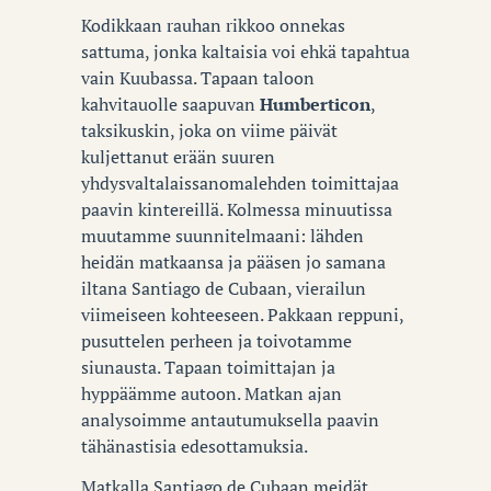
Kodikkaan rauhan rikkoo onnekas
sattuma, jonka kaltaisia voi ehkä tapahtua
vain Kuubassa. Tapaan taloon
kahvitauolle saapuvan
Humberticon
,
taksikuskin, joka on viime päivät
kuljettanut erään suuren
yhdysvaltalaissanomalehden toimittajaa
paavin kintereillä. Kolmessa minuutissa
muutamme suunnitelmaani: lähden
heidän matkaansa ja pääsen jo samana
iltana Santiago de Cubaan, vierailun
viimeiseen kohteeseen. Pakkaan reppuni,
pusuttelen perheen ja toivotamme
siunausta. Tapaan toimittajan ja
hyppäämme autoon. Matkan ajan
analysoimme antautumuksella paavin
tähänastisia edesottamuksia.
Matkalla Santiago de Cubaan meidät