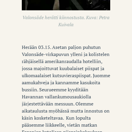
Valonsäde herätti kiinnostusta. Kuva: Petra
Kuivala
Herään 03.15. Asetan paljon puhutun
Valonsäde-virkapuvun ylleni ja kolistelen
rähjäisellä amerikanraudalla hotelliin,
jossa majoittuvat kuubalaiset piispat ja
ulkomaalaiset kutsuvieraspiispat. Juomme
aamukahveja ja kannamme kasukoita
bussiin. Seurueemme kyyditään
Havannan vallankumousaukiolla
järjestettävään messuun. Olemme
aikataulusta myöhässä mutta innostus on
käsin kosketeltavaa. Kun lopulta
pääsemme liikkeelle, vietän matkan
Espanjan katolisen piispainkokouksen