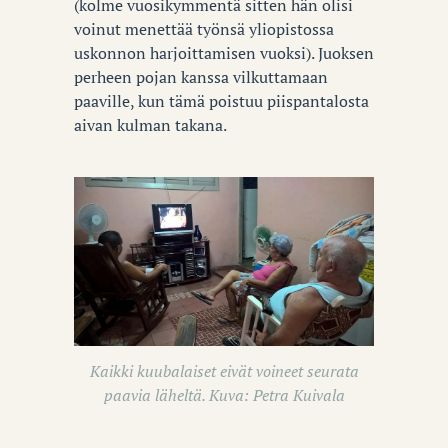
(kolme vuosikymmentä sitten hän olisi
voinut menettää työnsä yliopistossa
uskonnon harjoittamisen vuoksi). Juoksen
perheen pojan kanssa vilkuttamaan
paaville, kun tämä poistuu piispantalosta
aivan kulman takana.
Kaikki kuubalaiset eivät voineet seurata
paavia läheltä. Kuva: Petra Kuivala