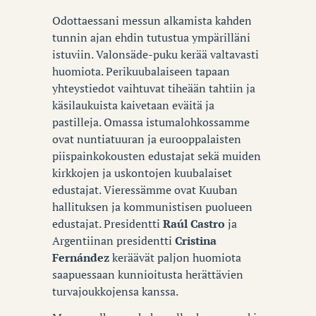
Odottaessani messun alkamista kahden
tunnin ajan ehdin tutustua ympärilläni
istuviin. Valonsäde-puku kerää valtavasti
huomiota. Perikuubalaiseen tapaan
yhteystiedot vaihtuvat tiheään tahtiin ja
käsilaukuista kaivetaan eväitä ja
pastilleja. Omassa istumalohkossamme
ovat nuntiatuuran ja eurooppalaisten
piispainkokousten edustajat sekä muiden
kirkkojen ja uskontojen kuubalaiset
edustajat. Vieressämme ovat Kuuban
hallituksen ja kommunistisen puolueen
edustajat. Presidentti
Raúl Castro
ja
Argentiinan presidentti
Cristina
Fernández
keräävät paljon huomiota
saapuessaan kunnioitusta herättävien
turvajoukkojensa kanssa.