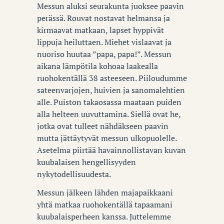
Messun aluksi seurakunta juoksee paavin
perässä. Rouvat nostavat helmansa ja
kirmaavat matkaan, lapset hyppivät
lippuja heiluttaen. Miehet vislaavat ja
nuoriso huutaa ”papa, papa!”. Messun
aikana lämpötila kohoaa laakealla
ruohokentällä 38 asteeseen. Piiloudumme
sateenvarjojen, huivien ja sanomalehtien
alle. Puiston takaosassa maataan puiden
alla helteen uuvuttamina. Siellä ovat he,
jotka ovat tulleet nähdäkseen paavin
mutta jättäytyvät messun ulkopuolelle.
Asetelma piirtää havainnollistavan kuvan
kuubalaisen hengellisyyden
nykytodellisuudesta.
Messun jälkeen lähden majapaikkaani
yhtä matkaa ruohokentällä tapaamani
kuubalaisperheen kanssa. Juttelemme