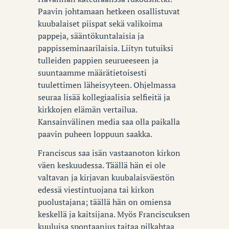
Paavin johtamaan hetkeen osallistuvat
kuubalaiset piispat sekä valikoima
pappeja, sääntökuntalaisia ja
pappisseminaarilaisia. Liityn tutuiksi
tulleiden pappien seurueeseen ja
suuntaamme määrätietoisesti
tuulettimen läheisyyteen. Ohjelmassa
seuraa lisää kollegiaalisia selfieitä ja
kirkkojen elämän vertailua.
Kansainvälinen media saa olla paikalla
paavin puheen loppuun saakka.
Franciscus saa isän vastaanoton kirkon
väen keskuudessa. Täällä hän ei ole
valtavan ja kirjavan kuubalaisväestön
edessä viestintuojana tai kirkon
puolustajana; täällä hän on omiensa
keskellä ja kaitsijana. Myös Franciscuksen
kuuluisa spontaanius taitaa pilkahtaa