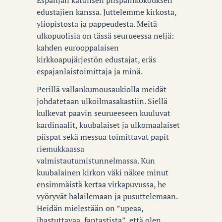
edustajien kanssa. Juttelemme kirkosta,
yliopistosta ja pappeudesta. Meitä
ulkopuolisia on tässä seurueessa neljä:
kahden eurooppalaisen
kirkkoapujärjestön edustajat, eräs
espajanlaistoimittaja ja minä.
Perillä vallankumousaukiolla meidät
johdatetaan ulkoilmasakastiin. Siellä
kulkevat paavin seurueeseen kuuluvat
kardinaalit, kuubalaiset ja ulkomaalaiset
piispat sekä messua toimittavat papit
riemukkaassa
valmistautumistunnelmassa. Kun
kuubalainen kirkon väki näkee minut
ensimmäistä kertaa virkapuvussa, he
vyöryvät halailemaan ja pusuttelemaan.
Heidän mielestään on ”upeaa,
ihastuttavaa, fantastista”, että olen