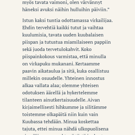
myös tavata vaimoni, olen värvännyt
häneksi avuksi näihin hulluihin päiviin.”
Istun kaksi tuntia odottamassa virkailijaa.
Ehdin tervehtiä kaikki tutut ja vaihtaa
kuulumisia, tavata uuden kuubalaisen
piispan ja tutustua miamilaiseen pappiin
sekä juoda tervetulokahvit. Koko
piispainkokous varmistaa, että minulla
on virkapuku mukanani. Kertaamme
paavin aikataulua ja sitä, kuka osallistuu
millekin osuudelle. Yhteinen innostus
alkaa vallata alaa; olemme yhteisen
odotuksen äärellä ja hykertelemme
tilanteen ainutkertaisuudelle. Aivan
kirjaimellisesti hihkumme ja silitämme
toistemme olkapäitä niin kuin vain
Kuubassa tehdään. Minua koskettaa
tajuta, ettei minua nähdä ulkopuolisena