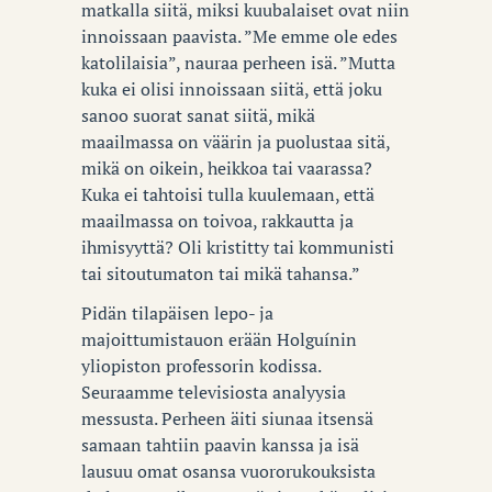
matkalla siitä, miksi kuubalaiset ovat niin
innoissaan paavista. ”Me emme ole edes
katolilaisia”, nauraa perheen isä. ”Mutta
kuka ei olisi innoissaan siitä, että joku
sanoo suorat sanat siitä, mikä
maailmassa on väärin ja puolustaa sitä,
mikä on oikein, heikkoa tai vaarassa?
Kuka ei tahtoisi tulla kuulemaan, että
maailmassa on toivoa, rakkautta ja
ihmisyyttä? Oli kristitty tai kommunisti
tai sitoutumaton tai mikä tahansa.”
Pidän tilapäisen lepo- ja
majoittumistauon erään Holguínin
yliopiston professorin kodissa.
Seuraamme televisiosta analyysia
messusta. Perheen äiti siunaa itsensä
samaan tahtiin paavin kanssa ja isä
lausuu omat osansa vuororukouksista