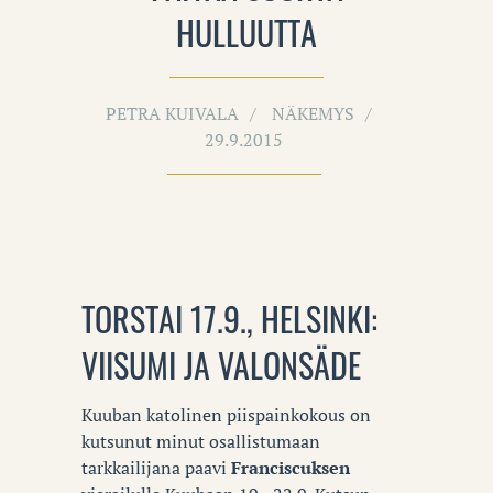
HULLUUTTA
PETRA KUIVALA
NÄKEMYS
29.9.2015
TORSTAI 17.9., HELSINKI:
VIISUMI JA VALONSÄDE
Kuuban katolinen piispainkokous on
kutsunut minut osallistumaan
tarkkailijana paavi
Franciscuksen