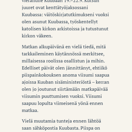
vierailulle Kuubaan 19.–22.9. Kutsun
juuret ovat kenttätyöjaksossani
Kuubassa: väitöskirjatutkimukseni vuoksi
olen asunut Kuubassa, työskentellyt
katolisen kirkon arkistoissa ja tutustunut
kirkon väkeen.
Matkan alkupäivänä en vielä tiedä, mitä
tarkkaileminen käytännössä merkitsee,
millaisessa roolissa osallistun ja mihin.
Edelliset päivät olen jännittänyt, ehtiikö
piispainkokouksen anoma viisumi saapua
ajoissa Kuuban sisäministeriöstä – kerran
olen jo joutunut siirtämään matkapäivää
viisumin puuttumisen vuoksi. Viisumi
saapuu lopulta viimeisenä yönä ennen
matkaa.
Vielä muutamia tunteja ennen lähtöä
saan sähköpostia Kuubasta. Piispa on