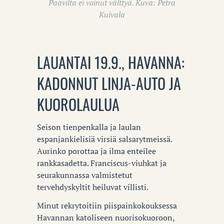
Paavilta ei voinut välttyä. Kuva: Petra
Kuivala
LAUANTAI 19.9., HAVANNA:
KADONNUT LINJA-AUTO JA
KUOROLAULUA
Seison tienpenkalla ja laulan
espanjankielisiä virsiä salsarytmeissä.
Aurinko porottaa ja ilma enteilee
rankkasadetta. Franciscus-viuhkat ja
seurakunnassa valmistetut
tervehdyskyltit heiluvat villisti.
Minut rekrytoitiin piispainkokouksessa
Havannan katoliseen nuorisokuoroon,