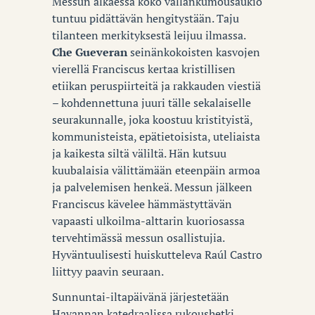
Messun alkaessa koko vallankumousaukio
tuntuu pidättävän hengitystään. Taju
tilanteen merkityksestä leijuu ilmassa.
Che Gueveran
seinänkokoisten kasvojen
vierellä Franciscus kertaa kristillisen
etiikan peruspiirteitä ja rakkauden viestiä
– kohdennettuna juuri tälle sekalaiselle
seurakunnalle, joka koostuu kristityistä,
kommunisteista, epätietoisista, uteliaista
ja kaikesta siltä väliltä. Hän kutsuu
kuubalaisia välittämään eteenpäin armoa
ja palvelemisen henkeä. Messun jälkeen
Franciscus kävelee hämmästyttävän
vapaasti ulkoilma-alttarin kuoriosassa
tervehtimässä messun osallistujia.
Hyväntuulisesti huiskutteleva Raúl Castro
liittyy paavin seuraan.
Sunnuntai-iltapäivänä järjestetään
Havannan katedraalissa rukoushetki.