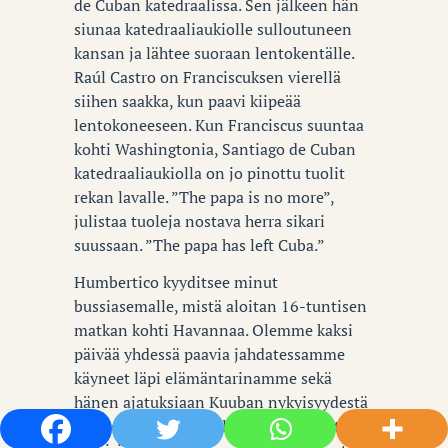
de Cuban katedraalissa. Sen jälkeen hän
siunaa katedraaliaukiolle sulloutuneen
kansan ja lähtee suoraan lentokentälle.
Raúl Castro on Franciscuksen vierellä
siihen saakka, kun paavi kiipeää
lentokoneeseen. Kun Franciscus suuntaa
kohti Washingtonia, Santiago de Cuban
katedraaliaukiolla on jo pinottu tuolit
rekan lavalle. ”The papa is no more”,
julistaa tuoleja nostava herra sikari
suussaan. ”The papa has left Cuba.”
Humbertico kyyditsee minut
bussiasemalle, mistä aloitan 16-tuntisen
matkan kohti Havannaa. Olemme kaksi
päivää yhdessä paavia jahdatessamme
käyneet läpi elämäntarinamme sekä
hänen ajatuksiaan Kuuban nykyisyydestä
ja tulevaisuudesta. Olemme uupuneita,