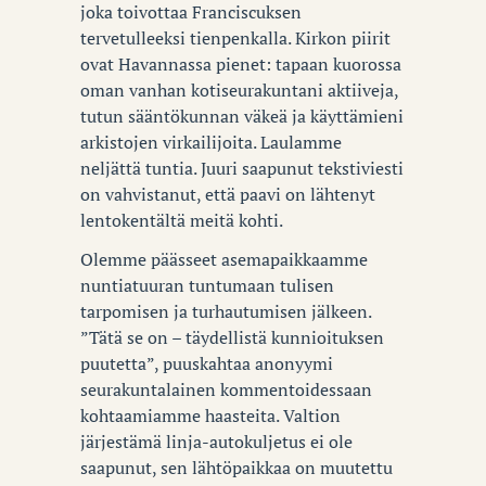
joka toivottaa Franciscuksen
tervetulleeksi tienpenkalla. Kirkon piirit
ovat Havannassa pienet: tapaan kuorossa
oman vanhan kotiseurakuntani aktiiveja,
tutun sääntökunnan väkeä ja käyttämieni
arkistojen virkailijoita. Laulamme
neljättä tuntia. Juuri saapunut tekstiviesti
on vahvistanut, että paavi on lähtenyt
lentokentältä meitä kohti.
Olemme päässeet asemapaikkaamme
nuntiatuuran tuntumaan tulisen
tarpomisen ja turhautumisen jälkeen.
”Tätä se on – täydellistä kunnioituksen
puutetta”, puuskahtaa anonyymi
seurakuntalainen kommentoidessaan
kohtaamiamme haasteita. Valtion
järjestämä linja-autokuljetus ei ole
saapunut, sen lähtöpaikkaa on muutettu