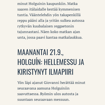
minut Holguínin kaupunkiin. Matka
saaren itälaidalle kestää kymmenisen
tuntia. Vääntelehdin yön takapenkillä
reppu pääni alla ja yritän sulkea autossa
rytkyvän kuubalaisen reggaetonin
tajunnastani. Näen koko matkan ajan
unta, jossa paavi kantaa matkalaukkua.
MAANANTAI 21.9.,
HOLGUÍN: HELLEMESSU JA
KIRISTYNYT ILMAPIIRI
Yön läpi ajanut Giovanni herättää minut
seuraavana aamuna Holguíniin
saavuttaessa. Ryömin ulos autosta ja
suuntaan seuraavaan messuun.