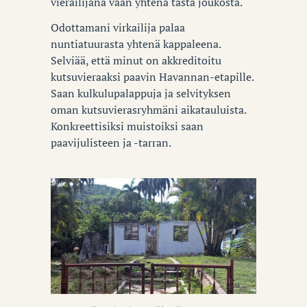
vierailijana vaan yhtenä tästä joukosta.
Odottamani virkailija palaa
nuntiatuurasta yhtenä kappaleena.
Selviää, että minut on akkreditoitu
kutsuvieraaksi paavin Havannan-etapille.
Saan kulkulupalappuja ja selvityksen
oman kutsuvierasryhmäni aikatauluista.
Konkreettisiksi muistoiksi saan
paavijulisteen ja -tarran.