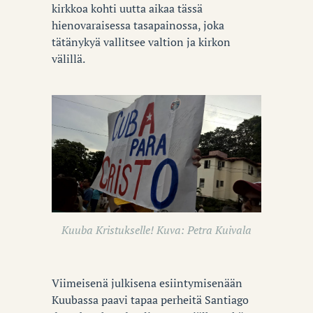
kirkkoa kohti uutta aikaa tässä
hienovaraisessa tasapainossa, joka
tätänykyä vallitsee valtion ja kirkon
välillä.
Kuuba Kristukselle! Kuva: Petra Kuivala
Viimeisenä julkisena esiintymisenään
Kuubassa paavi tapaa perheitä Santiago