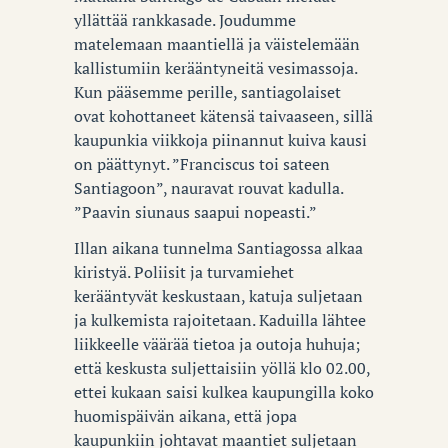
yllättää rankkasade. Joudumme
matelemaan maantiellä ja väistelemään
kallistumiin kerääntyneitä vesimassoja.
Kun pääsemme perille, santiagolaiset
ovat kohottaneet kätensä taivaaseen, sillä
kaupunkia viikkoja piinannut kuiva kausi
on päättynyt. ”Franciscus toi sateen
Santiagoon”, nauravat rouvat kadulla.
”Paavin siunaus saapui nopeasti.”
Illan aikana tunnelma Santiagossa alkaa
kiristyä. Poliisit ja turvamiehet
kerääntyvät keskustaan, katuja suljetaan
ja kulkemista rajoitetaan. Kaduilla lähtee
liikkeelle väärää tietoa ja outoja huhuja;
että keskusta suljettaisiin yöllä klo 02.00,
ettei kukaan saisi kulkea kaupungilla koko
huomispäivän aikana, että jopa
kaupunkiin johtavat maantiet suljetaan