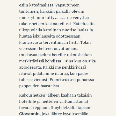
esiin katedraalissa. Vapautuneen
tuntuinen, kaikkiin paikalla oleviin
ihmisryhmiin liittyvä saarna venyttää
rukoushetken kestoa reilusti. Katedraalin
ulkopuolella katolinen nuoriso laulaa ja
huutaa iskulauseita odottaessaan
Franciscusta tervehtimään heitä. Tökin
vieressäni helteen uuvuttamana
torkkuvaa padrea hereille rukoushetken
merkittävissä kohdissa – aina kun on aika
aplodeerata. Kaikki me penkkirivissä
istuvat pidätämme naurua, kun padre
tuhisee vienosti Franciscuksen puhuessa
pappeuden haasteista.
Rukoushetken jälkeen kaahaan takaisin
hotellille ja heittelen välttämättömät
tavarat reppuun. Iltayhdeksältä tapaan
Giovannin
, joka lähtee kyyditsemään