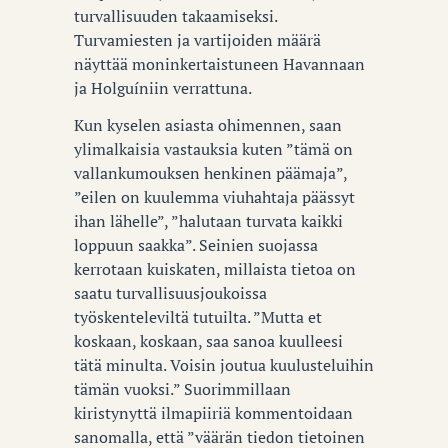
turvallisuuden takaamiseksi.
Turvamiesten ja vartijoiden määrä
näyttää moninkertaistuneen Havannaan
ja Holguíniin verrattuna.
Kun kyselen asiasta ohimennen, saan
ylimalkaisia vastauksia kuten ”tämä on
vallankumouksen henkinen päämaja”,
”eilen on kuulemma viuhahtaja päässyt
ihan lähelle”, ”halutaan turvata kaikki
loppuun saakka”. Seinien suojassa
kerrotaan kuiskaten, millaista tietoa on
saatu turvallisuusjoukoissa
työskenteleviltä tutuilta. ”Mutta et
koskaan, koskaan, saa sanoa kuulleesi
tätä minulta. Voisin joutua kuulusteluihin
tämän vuoksi.” Suorimmillaan
kiristynyttä ilmapiiriä kommentoidaan
sanomalla, että ”väärän tiedon tietoinen