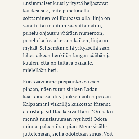
Ensimmäiset kuusi yritystä heijastavat
kaikkea sitä, mitä puhelimella
soittaminen voi Kuubassa olla: linja on
varattu tai muutoin saavuttamaton,
puhelu ohjautuu väärään numeroon,
puhelu katkeaa kesken kaiken, linja on
mykkä. Seitsemännellä yrityksellä saan
lähes oikean henkilön langan päähän ja
kuulen, että on tultava paikalle,
mielellään heti.
Kun saavumme piispainkokouksen
pihaan, näen tutun sinisen Ladan
kaartamassa ulos. Juoksen auton perään.
Kaipaamani virkailija kurkottaa kätensä
autosta ja silittää käsivarttani. ”On pakko
mennä nuntiatuuraan nyt heti! Odota
minua, palaan ihan pian. Mene sisälle
juttelemaan, siellä odotetaan sinua. Voit