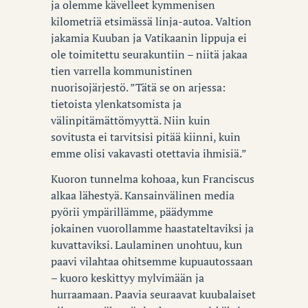
ja olemme kävelleet kymmenisen
kilometriä etsimässä linja-autoa. Valtion
jakamia Kuuban ja Vatikaanin lippuja ei
ole toimitettu seurakuntiin – niitä jakaa
tien varrella kommunistinen
nuorisojärjestö. ”Tätä se on arjessa:
tietoista ylenkatsomista ja
välinpitämättömyyttä. Niin kuin
sovitusta ei tarvitsisi pitää kiinni, kuin
emme olisi vakavasti otettavia ihmisiä.”
Kuoron tunnelma kohoaa, kun Franciscus
alkaa lähestyä. Kansainvälinen media
pyörii ympärillämme, päädymme
jokainen vuorollamme haastateltaviksi ja
kuvattaviksi. Laulaminen unohtuu, kun
paavi vilahtaa ohitsemme kupuautossaan
– kuoro keskittyy mylvimään ja
hurraamaan. Paavia seuraavat kuubalaiset