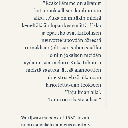
”Keskellämme on alkanut
katsomuksellisen kuohunnan
aika… Kuka on mitäkin mieltä
keneltäkään lupaa kysymättä. Usko
ja epäusko ovat kirkollisen
neuvottelupöydän ääressä
rinnakkain (oltuaan siihen saakka
jo niin jokaisen meidän
sydämissämmekin). Kuka tahansa
meistä saattaa jättää alanoottien
aineistoa ehkä aikanaan
kirjoitettavaan teokseen
’Rajuilman alla’.
Tämä on rikasta aikaa.”
Vartijasta muodostui 1960-luvun
nuorisoradikalismin eräs äänitorvi.