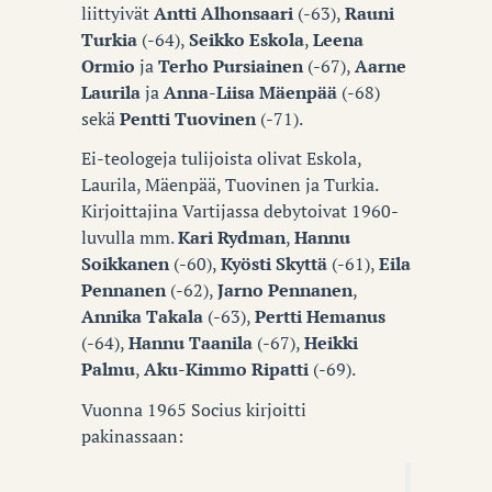
liittyivät
Antti Alhonsaari
(-63),
Rauni
Turkia
(-64),
Seikko Eskola
,
Leena
Ormio
ja
Terho Pursiainen
(-67),
Aarne
Laurila
ja
Anna-Liisa Mäenpää
(-68)
sekä
Pentti Tuovinen
(-71).
Ei-teologeja tulijoista olivat Eskola,
Laurila, Mäenpää, Tuovinen ja Turkia.
Kirjoittajina Vartijassa debytoivat 1960-
luvulla mm.
Kari Rydman
,
Hannu
Soikkanen
(-60),
Kyösti Skyttä
(-61),
Eila
Pennanen
(-62),
Jarno Pennanen
,
Annika Takala
(-63),
Pertti Hemanus
(-64),
Hannu Taanila
(-67),
Heikki
Palmu
,
Aku-Kimmo Ripatti
(-69).
Vuonna 1965 Socius kirjoitti
pakinassaan: