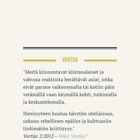
VARTIJA
"Meitä kiinnostavat kiistanalaiset ja
vahvoja reaktioita herättävät asiat, jotka
eivät parane vaikenemalla tai kotiin päin
vetämällä vaan käymällä kohti, tutkimalla
ja keskustelemalla.
Ihmisyyteen kuuluu hävytön uteliaisuus,
uskoon rehellinen epäilys ja kulttuuriin
tinkimätön kriittisyys."
Vartija 2/2012 –
Mikä Vartija?