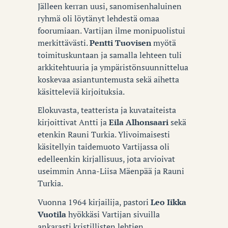
Jälleen kerran uusi, sanomisenhaluinen
ryhmä oli löytänyt lehdestä omaa
foorumiaan. Vartijan ilme monipuolistui
merkittävästi.
Pentti Tuovisen
myötä
toimituskuntaan ja samalla lehteen tuli
arkkitehtuuria ja ympäristönsuunnittelua
koskevaa asiantuntemusta sekä aihetta
käsitteleviä kirjoituksia.
Elokuvasta, teatterista ja kuvataiteista
kirjoittivat Antti ja
Eila Alhonsaari
sekä
etenkin Rauni Turkia. Ylivoimaisesti
käsitellyin taidemuoto Vartijassa oli
edelleenkin kirjallisuus, jota arvioivat
useimmin Anna-Liisa Mäenpää ja Rauni
Turkia.
Vuonna 1964 kirjailija, pastori
Leo Iikka
Vuotila
hyökkäsi Vartijan sivuilla
ankarasti kristillisten lehtien