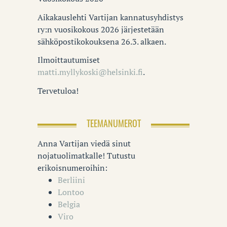
Aikakauslehti Vartijan kannatusyhdistys
ry:n vuosikokous 2026 järjestetään
sähköpostikokouksena 26.3. alkaen.
Ilmoittautumiset
matti.myllykoski@helsinki.fi
.
Tervetuloa!
TEEMANUMEROT
Anna Vartijan viedä sinut
nojatuolimatkalle! Tutustu
erikoisnumeroihin:
Berliini
Lontoo
Belgia
Viro