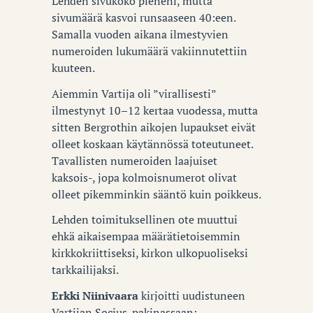
Lehden sivukoko pieneni, mutta
sivumäärä kasvoi runsaaseen 40:een.
Samalla vuoden aikana ilmestyvien
numeroiden lukumäärä vakiinnutettiin
kuuteen.
Aiemmin Vartija oli ”virallisesti”
ilmestynyt 10–12 kertaa vuodessa, mutta
sitten Bergrothin aikojen lupaukset eivät
olleet koskaan käytännössä toteutuneet.
Tavallisten numeroiden laajuiset
kaksois-, jopa kolmoisnumerot olivat
olleet pikemminkin sääntö kuin poikkeus.
Lehden toimituksellinen ote muuttui
ehkä aikaisempaa määrätietoisemmin
kirkkokriittiseksi, kirkon ulkopuoliseksi
tarkkailijaksi.
Erkki Niinivaara
kirjoitti uudistuneen
Vartijan Socius-pakinassaan: