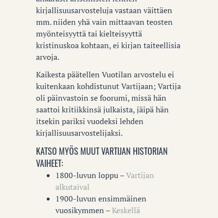
kirjallisuusarvosteluja vastaan väittäen
mm. niiden yhä vain mittaavan teosten
myönteisyyttä tai kielteisyyttä
kristinuskoa kohtaan, ei kirjan taiteellisia
arvoja.
Kaikesta päätellen Vuotilan arvostelu ei
kuitenkaan kohdistunut Vartijaan; Vartija
oli päinvastoin se foorumi, missä hän
saattoi kritiikkinsä julkaista, jäipä hän
itsekin pariksi vuodeksi lehden
kirjallisuusarvostelijaksi.
KATSO MYÖS MUUT VARTIJAN HISTORIAN
VAIHEET:
1800-luvun loppu –
Vartijan
alkutaival
1900-luvun ensimmäinen
vuosikymmen –
Keskellä