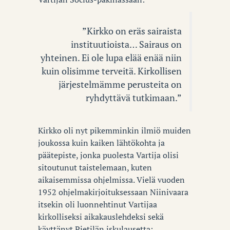
”Kirkko on eräs sairaista
instituutioista… Sairaus on
yhteinen. Ei ole lupa elää enää niin
kuin olisimme terveitä. Kirkollisen
järjestelmämme perusteita on
ryhdyttävä tutkimaan.”
Kirkko oli nyt pikemminkin ilmiö muiden
joukossa kuin kaiken lähtökohta ja
päätepiste, jonka puolesta Vartija olisi
sitoutunut taistelemaan, kuten
aikaisemmissa ohjelmissa. Vielä vuoden
1952 ohjelmakirjoituksessaan Niinivaara
itsekin oli luonnehtinut Vartijaa
kirkolliseksi aikakauslehdeksi sekä
käyttänyt Pietilän iskulausetta: