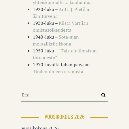
yhteiskunnallista kuohuntaa
1920-luku –
Antti J. Pietilän
äänitorvena
1930-luku –
Kiista Vartijan
omistusoikeudesta
1940-luku –
Sota-ajan
moraalikriitikkona
1950-luku –
“Taistelu ilmaisun
totuudesta”
1970-luvulta tähän päivään –
Uuden ilmeen etsimistä
VUOSIKOKOUS 2026
Vuosikokous 2026