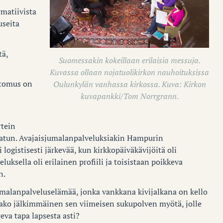
matiivista
useita
tä,
Suomessakin kokeillaan erilaisia messuja.
Kuvassa ollaan nojatuolikirkon nauhoituksissa
rtomus on
Oulunkylän vanhassa kirkossa. Kuva: Kirkon
kuvapankki/Tom Norrgrann.
rtein
atun. Avajaisjumalanpalveluksiakin Hampurin
ki logistisesti järkevää, kun kirkkopäiväkävijöitä oli
luksella oli erilainen profiili ja toisistaan poikkeva
n.
umalanpalveluselämää, jonka vankkana kivijalkana on kello
ko jälkimmäinen sen viimeisen sukupolven myötä, jolle
va tapa lapsesta asti?