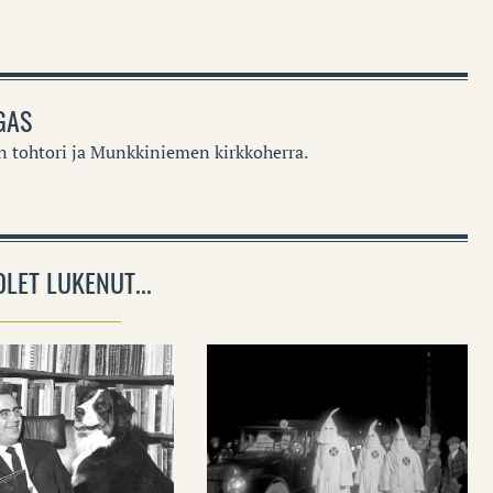
GAS
n tohtori ja Munkkiniemen kirkkoherra.
OLET LUKENUT...