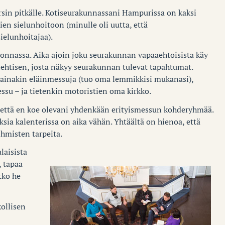
rsin pitkälle. Kotiseurakunnassani Hampurissa on kaksi
en sielunhoitoon (minulle oli uutta, että
ielunhoitajaa).
onnassa. Aika ajoin joku seurakunnan vapaaehtoisista käy
ehtisen, josta näkyy seurakunnan tulevat tapahtumat.
ainakin eläinmessuja (tuo oma lemmikkisi mukanasi),
essu – ja tietenkin motoristien oma kirkko.
, että en koe olevani yhdenkään erityismessun kohderyhmää.
ksia kalenterissa on aika vähän. Yhtäältä on hienoa, että
 ihmisten tarpeita.
laisista
, tapaa
tko he
kollisen