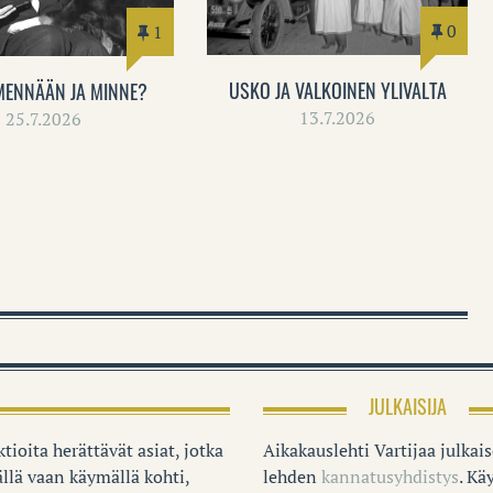
0
1
USKO JA VALKOINEN YLIVALTA
MENNÄÄN JA MINNE?
13.7.2026
25.7.2026
JULKAISIJA
tioita herättävät asiat, jotka
Aikakauslehti Vartijaa julkai
llä vaan käymällä kohti,
lehden
kannatusyhdistys
. K