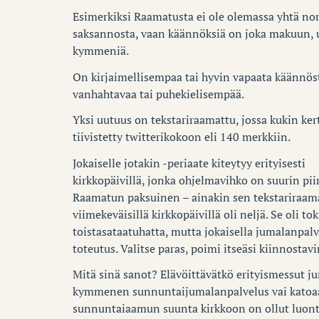
Esimerkiksi Raamatusta ei ole olemassa yhtä nor
saksannosta, vaan käännöksiä on joka makuun, 
kymmeniä.
On kirjaimellisempaa tai hyvin vapaata käännös
vanhahtavaa tai puhekielisempää.
Yksi uutuus on tekstariraamattu, jossa kukin ke
tiivistetty twitterikokoon eli 140 merkkiin.
Jokaiselle jotakin -periaate kiteytyy erityisesti
kirkkopäivillä, jonka ohjelmavihko on suurin pii
Raamatun paksuinen – ainakin sen tekstariraam
viimekeväisillä kirkkopäivillä oli neljä. Se oli to
toistasataatuhatta, mutta jokaisella jumalanpalve
toteutus. Valitse paras, poimi itseäsi kiinnostavi
Mitä sinä sanot? Elävöittävätkö erityismessut j
kymmenen sunnuntaijumalanpalvelus vai katoaa
sunnuntaiaamun suunta kirkkoon on ollut luonte