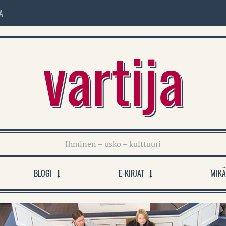
A
vartija
Ihminen – usko – kulttuuri
BLOGI
E-KIRJAT
MIKÄ