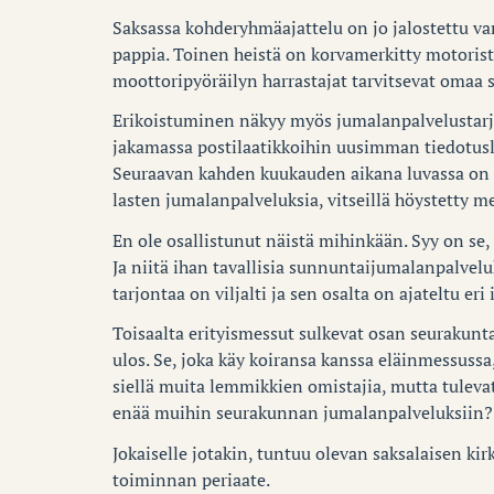
Saksassa kohderyhmäajattelu on jo jalostettu va
pappia. Toinen heistä on korvamerkitty motoristi
moottoripyöräilyn harrastajat tarvitsevat omaa s
Erikoistuminen näkyy myös jumalanpalvelustarj
jakamassa postilaatikkoihin uusimman tiedotusl
Seuraavan kahden kuukauden aikana luvassa on 
lasten jumalanpalveluksia, vitseillä höystetty m
En ole osallistunut näistä mihinkään. Syy on se
Ja niitä ihan tavallisia sunnuntaijumalanpalvelu
tarjontaa on viljalti ja sen osalta on ajateltu eri
Toisaalta erityismessut sulkevat osan seurakunta
ulos. Se, joka käy koiransa kanssa eläinmessussa
siellä muita lemmikkien omistajia, mutta tuleva
enää muihin seurakunnan jumalanpalveluksiin?
Jokaiselle jotakin, tuntuu olevan saksalaisen kir
toiminnan periaate.