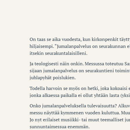
On taas se aika vuodesta, kun kirkonpenkit täytt
hiljaisempi. “Jumalanpalvelus on seurakunnan e
itsekin seurakuntalaisilleni.
Ja teologisesti näin onkin. Messussa toteutuu Sa
sijaan jumalanpalvelus on seurakuntieni toimint
juhlapyhät poislukien.
Todella harvoin se myös on hetki, joka kokoaisi 
jonka alkaessa paikalla ei ollut yhtään lasta (yk
Onko jumalanpalveluksella tulevaisuutta? Alku
messu näyttää kymmenen vuoden kuluttua. Muutam
Jo nyt erilaiset musiikki- tai muut teemalliset 
sunnuntaimessua enemmän.