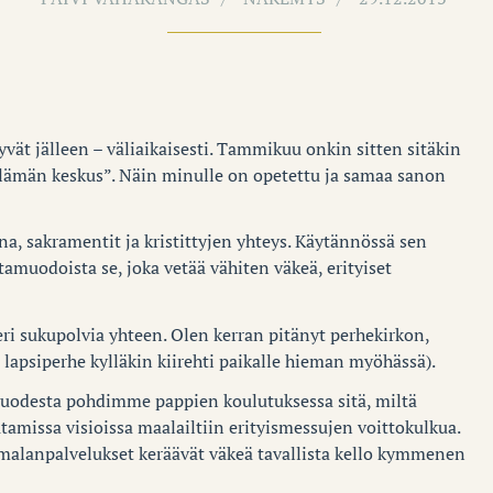
yvät jälleen – väliaikaisesti. Tammikuu onkin sitten sitäkin
lämän keskus”. Näin minulle on opetettu ja samaa sanon
na, sakramentit ja kristittyjen yhteys. Käytännössä sen
amuodoista se, joka vetää vähiten väkeä, erityiset
eri sukupolvia yhteen. Olen kerran pitänyt perhekirkon,
si lapsiperhe kylläkin kiirehti paikalle hieman myöhässä).
vuodesta pohdimme pappien koulutuksessa sitä, miltä
issa visioissa maalailtiin erityismessujen voittokulkua.
jumalanpalvelukset keräävät väkeä tavallista kello kymmenen