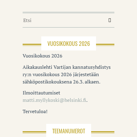
VUOSIKOKOUS 2026
Vuosikokous 2026
Aikakauslehti Vartijan kannatusyhdistys
ry:n vuosikokous 2026 järjestetään
sähköpostikokouksena 26.3. alkaen.
Ilmoittautumiset
matti.myllykoski@helsinki.fi
.
Tervetuloa!
TEEMANUMEROT