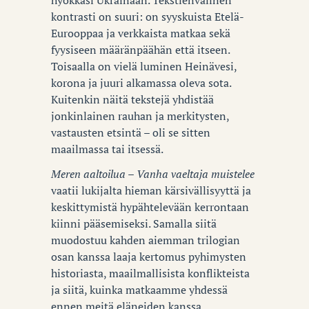
kontrasti on suuri: on syyskuista Etelä-
Eurooppaa ja verkkaista matkaa sekä
fyysiseen määränpäähän että itseen.
Toisaalla on vielä luminen Heinävesi,
korona ja juuri alkamassa oleva sota.
Kuitenkin näitä tekstejä yhdistää
jonkinlainen rauhan ja merkitysten,
vastausten etsintä – oli se sitten
maailmassa tai itsessä.
Meren aaltoilua – Vanha vaeltaja muistelee
vaatii lukijalta hieman kärsivällisyyttä ja
keskittymistä hypähtelevään kerrontaan
kiinni pääsemiseksi. Samalla siitä
muodostuu kahden aiemman trilogian
osan kanssa laaja kertomus pyhimysten
historiasta, maailmallisista konflikteista
ja siitä, kuinka matkaamme yhdessä
ennen meitä eläneiden kanssa.