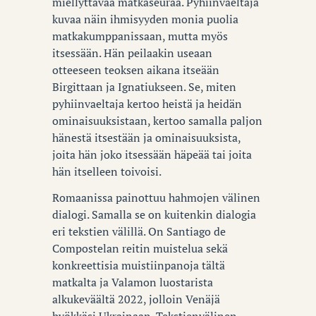
miellyttävää matkaseuraa. Pyhiinvaeltaja
kuvaa näin ihmisyyden monia puolia
matkakumppanissaan, mutta myös
itsessään. Hän peilaakin useaan
otteeseen teoksen aikana itseään
Birgittaan ja Ignatiukseen. Se, miten
pyhiinvaeltaja kertoo heistä ja heidän
ominaisuuksistaan, kertoo samalla paljon
hänestä itsestään ja ominaisuuksista,
joita hän joko itsessään häpeää tai joita
hän itselleen toivoisi.
Romaanissa painottuu hahmojen välinen
dialogi. Samalla se on kuitenkin dialogia
eri tekstien välillä. On Santiago de
Compostelan reitin muistelua sekä
konkreettisia muistiinpanoja tältä
matkalta ja Valamon luostarista
alkukeväältä 2022, jolloin Venäjä
hyökkäsi Ukrainaan. Tekstienvälinen