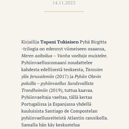
14.11.2023
Kirjailija
Tapani Tukiaisen
Pyhä Birgitta
-trilogia on edennyt viimeiseen osaansa,
Meren aaltoilua – Vanha vaeltaja muistelee
.
Pyhiinvaellusromaani noudattelee
kahdesta edellisestä teoksesta,
Tanssien
ylös Jerusalemiin
(2017) ja
Pyhän Olavin
poluilla – pyhiinvaellus Sundsvallista
Trondheimiin
(2019), tuttua kaavaa.
Pyhiinvaeltaja vaeltaa, tällä kertaa
Portugalissa ja Espanjassa yhdellä
kuuluisista Santiago de Compostelan
pyhiinvaellusreiteistä Atlantin rannikolla.
Samalla hän käy keskustelua