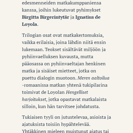
edesmenneiden matkakumppaniensa
kanssa, joihin lukeutuvat pyhimykset
Birgitta Birgerintytär
ja
Ignatius de
Loyola
.
Trilogian osat ovat matkakertomuksia,
vaikka erilaisia, joina lähdin niitä ensin
lukemaan. Teokset sisältävät miljöön ja
pyhiinvaelluksen kuvausta, mutta
pääosassa on pyhiinvaeltajan henkinen
matka ja sisäiset mietteet, jotka on
puettu dialogin muotoon.
Meren aaltoilua
-romaanissa matkan yhtenä tukipilarina
toimivat de Loyolan
Hengelliset
harjoitukset
, jotka opastavat matkalaista
silloin, kun hän tarvitsee johdatusta.
Tukiaisen tyyli on jutustelevaa, asioista ja
ajatuksista toisiin hypähtelevää.
Yhtäkkinen mieleen muistunut ajatus tai