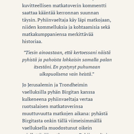
kuvitteellisen matkatoverin kommentti
saattaa kääntää kerronnan suunnan
täysin. Pyhiinvaeltaja käy läpi matkojaan,
niiden kommelluksia ja kohtaamisia sekä
matkakumppaniensa merkittävää
historiaa.
”Tiesin ainoastaan, että kertoessani näistä
pyhistä ja pahoista lohkaisin samalla palan
itsestäni. En pystynyt puhumaan
ulkopuolisena vain heistä
.”
Jo Jerusalemin ja Trondheimin
vaelluksilla pyhän Birgitan kanssa
kulkeneena pyhiinvaeltaja vertaa
ruotsalaisen matkatoverinsa
muuttuvuutta matkojen aikana: pyhästä
Birgitasta onkin tällä viimeisimmällä
vaelluksella muodostunut oikein