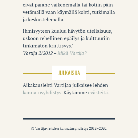
eivät parane vaikenemalla tai kotiin päin
vetämällä vaan käymällä kohti, tutkimalla
ja keskustelemalla.
Ihmisyyteen kuuluu hävytön uteliaisuus,
uskoon rehellinen epäilys ja kulttuuriin
tinkimätön kriittisyys."
Vartija 2/2012 –
Mikä Vartija?
JULKAISIJA
Aikakauslehti Vartijaa julkaisee lehden
kannatusyhdistys
. Käytämme
evästeitä
.
© Vartija-lehden kannatusyhdistys 2012–2020.