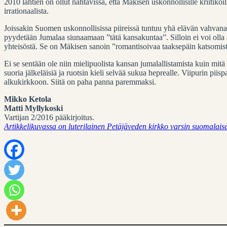
2010 lähtien on ollut nähtävissä, että Mäkisen uskonnollisille kriitik
irrationaalista.
Joissakin Suomen uskonnollisissa piireissä tuntuu yhä elävän vahvana k
pyydetään Jumalaa siunaamaan ”tätä kansakuntaa”. Silloin ei voi olla aja
yhteisöstä. Se on Mäkisen sanoin ”romantisoivaa taaksepäin katsomist
Ei se sentään ole niin mielipuolista kansan jumalallistamista kuin mitä ru
suoria jälkeläisiä ja ruotsin kieli selvää sukua heprealle. Viipurin piis
alkukirkkoon. Siitä on paha panna paremmaksi.
Mikko Ketola
Matti Myllykoski
Vartijan 2/2016 pääkirjoitus.
Artikkelikuvassa on luterilainen Petäjäveden kirkko varsin suomala