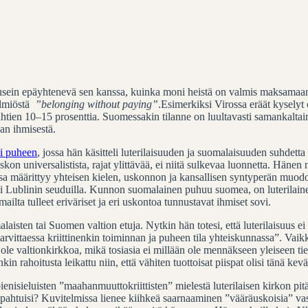
on usein epäyhtenevä sen kanssa, kuinka moni heistä on valmis maksama
ilmiöstä
”belonging without paying”
.
Esimerkiksi Virossa eräät kyselyt o
ähtien 10–15 prosenttia. Suomessakin tilanne on luultavasti samankaltai
an ihmisestä.
i puheen
, jossa hän käsitteli luterilaisuuden ja suomalaisuuden suhde
kon universalistista, rajat ylittävää, ei niitä sulkevaa luonnetta. Hä
ansa määrittyy yhteisen kielen, uskonnon ja kansallisen syntyperän mu
ksi Lublinin seuduilla. Kunnon suomalainen puhuu suomea, on luterilain
lta tulleet eriväriset ja eri uskontoa tunnustavat ihmiset sovi.
aisten tai Suomen valtion etuja. Nytkin hän totesi, että luterilaisuus e
a, tarvittaessa kriittinenkin toiminnan ja puheen tila yhteiskunnassa”. V
le valtionkirkkoa, mikä tosiasia ei millään ole mennäkseen yleiseen tie
nkin rahoitusta leikattu niin, että vähiten tuottoisat piispat olisi tänä kevä
pienisieluisten ”maahanmuuttokriittisten” mielestä luterilaisen kirkon
pahtuisi? Kuvitelmissa lienee kiihkeä saarnaaminen ”vääräuskoisia” vast