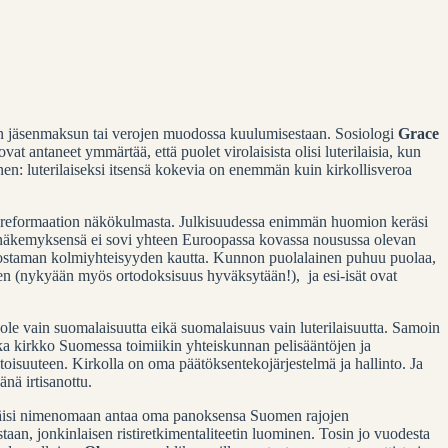
an jäsenmaksun tai verojen muodossa kuulumisestaan. Sosiologi
Grace
vat antaneet ymmärtää, että puolet virolaisista olisi luterilaisia, kun
nen: luterilaiseksi itsensä kokevia on enemmän kuin kirkollisveroa
tta reformaation näkökulmasta. Julkisuudessa enimmän huomion keräsi
nen näkemyksensä ei sovi yhteen Euroopassa kovassa nousussa olevan
odostaman kolmiyhteisyyden kautta. Kunnon puolalainen puhuu puolaa,
en (nykyään myös ortodoksisuus hyväksytään!), ja esi-isät ovat
i ole vain suomalaisuutta eikä suomalaisuus vain luterilaisuutta. Samoin
aikka kirkko Suomessa toimiikin yhteiskunnan pelisääntöjen ja
toisuuteen. Kirkolla on oma päätöksentekojärjestelmä ja hallinto. Ja
änä irtisanottu.
 pitäisi nimenomaan antaa oma panoksensa Suomen rajojen
aan, jonkinlaisen ristiretkimentaliteetin luominen. Tosin jo vuodesta