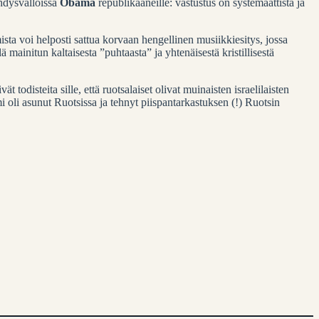
Yhdysvalloissa
Obama
republikaaneille: vastustus on systemaattista ja
sta voi helposti sattua korvaan hengellinen musiikkiesitys, jossa
 mainitun kaltaisesta ”puhtaasta” ja yhtenäisestä kristillisestä
t todisteita sille, että ruotsalaiset olivat muinaisten israelilaisten
i oli asunut Ruotsissa ja tehnyt piispantarkastuksen (!) Ruotsin