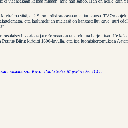
oille ei yleensäkään kelpaa mikään, mitä hän sanoo. Hän on heille kuin 
uvitelma siitä, että Suomi olisi suorastaan valittu kansa. TV7:n ohjelmi
ttelematta, että lauluntekijän mielessä on kangastellut kuva juuri edellä
a”.
otsalaiset historioitsijat reformaation tapahduttua harjoittivat. He keksivä
pa
Petrus Bång
kirjoitti 1600-luvulla, että itse luomiskertomuksen Aatam
isessa maisemassa. Kuva: Paula Soler-Moya/Flicker
(CC).