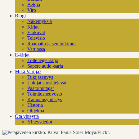
Belgia
Viro
Blogi
Näkemyksiä
Kirjat
Elokuvat
Televisio
Raamattu ja sen tutkimus
Vartiossa
E-kirjat
Tolle lege -sarja
Sapere aude -sarja
Mikä Vartija?
Tukijäsenyys
Lukijat suosittelevat
Päätoimittajat
Toimitusneuvosto
Kannatusyhdistys
Historia
Ohjelma
Ota yhteyttä
Yhteystiedot