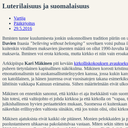
Luterilaisuus ja suomalaisuus
Vartija
Pääkirjoitus
29.5.2016
Ihmisten tunne kuulumisesta jonkin uskonnollisen tradition piiriin 
Davien
fraasia
”believing without belonging”
soveltaen voisi puhua 
kuitenkin virallinen maksavien jäsenten määrä on ollut 1990-luvulta l
maksavia. Ihminen voi erota kirkosta, mutta kirkko ei niin vain eroaka
Arkkipiispa
Kari Mäkinen
piti kevään
kirkolliskokouksen avaukseks
puheen tietynlainen kapinallinen näkökulma. Mäkinen korosti kristinus
etnonationalismin tai uuskansallismielisyyden kanssa, jossa kukin k
on katolilainen, ja hänen juurensa ovat vuosisatojen takana esimerki
lähtöisin vaikkapa Kainuun erämaista. Siihen määritelmään eivät ulkomai
Mäkinen on ennenkin sanonut, että kirkko ei aja itsekkäästi vain suomal
hän totesi, että valtiojohto ei johda kirkkoa ja että kirkolla on ”vapa
julkishallinnon hyvien periaatteiden mukaan, Suomessa ei kuitenkaan o
näkeehän erillisyyden valtiosta siinäkin, että jos toisin olisi, olisi kirko
Mäkisen ajatuksista eivät kaikki ole pitäneet. Monien pelokkaiden ja 
puolustamiseen uhkaavaa pakolaistulvaa vastaan. Miten sekin sitten ta