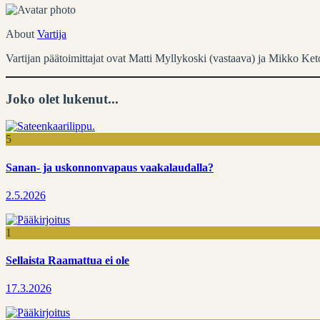
About
Vartija
Vartijan päätoimittajat ovat Matti Myllykoski (vastaava) ja Mikko Ket
Joko olet lukenut...
5
Sanan- ja uskonnonvapaus vaakalaudalla?
2.5.2026
1
Sellaista Raamattua ei ole
17.3.2026