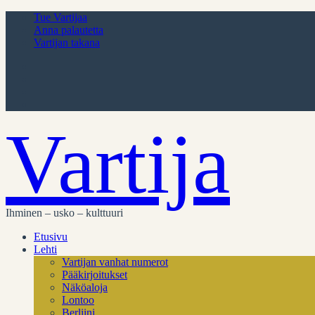
Tue Vartijaa
Anna palautetta
Vartijan takana
Vartija
Ihminen – usko – kulttuuri
Etusivu
Lehti
Vartijan vanhat numerot
Pääkirjoitukset
Näköaloja
Lontoo
Berliini