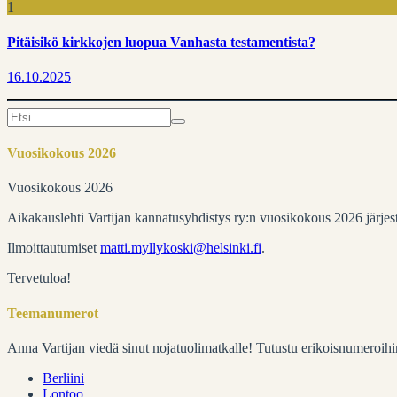
1
Pitäisikö kirkkojen luopua Vanhasta testamentista?
16.10.2025
Search
for:
Vuosikokous 2026
Vuosikokous 2026
Aikakauslehti Vartijan kannatusyhdistys ry:n vuosikokous 2026 järje
Ilmoittautumiset
matti.myllykoski@helsinki.fi
.
Tervetuloa!
Teemanumerot
Anna Vartijan viedä sinut nojatuolimatkalle! Tutustu erikoisnumeroihi
Berliini
Lontoo