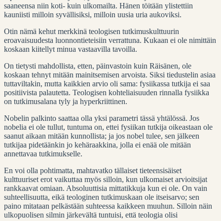
saaneensa niin koti- kuin ulkomailta. Hänen töitään ylistettiin
kauniisti milloin syvällisiksi, milloin uusia uria aukoviksi.
Otin nämä kehut merkkinä teologisen tutkimuskulttuurin
eroavaisuudesta luonnontieteisiin verrattuna. Kukaan ei ole nimittäin
koskaan kiitellyt minua vastaavilla tavoilla.
On tietysti mahdollista, etten, päinvastoin kuin Räisänen, ole
koskaan tehnyt mitään mainitsemisen arvoista. Siksi tiedustelin asiaa
tuttaviltakin, mutta kaikkien arvio oli sama: fysiikassa tutkija ei saa
positiivista palautetta. Teologisen kohteliaisuuden rinnalla fysiikka
on tutkimusalana tyly ja hyperkriittinen.
Nobelin palkinto saattaa olla yksi parametri tässä yhtälössä. Jos
nobelia ei ole tullut, tuntuma on, ettei fysiikan tutkija oikeastaan ole
saanut aikaan mitään kunnollista; ja jos nobel tulee, sen jälkeen
tutkijaa pidetäänkin jo kehäraakkina, jolla ei enää ole mitään
annettavaa tutkimukselle.
En voi olla pohtimatta, mahtavatko tällaiset tieteensisäiset
kulttuuriset erot vaikuttaa myös silloin, kun ulkomaiset arvioitsijat
rankkaavat omiaan. Absoluuttisia mittatikkuja kun ei ole. On vain
suhteellisuutta, eikä teologinen tutkimuskaan ole itseisarvo; sen
paino mitataan pelkästään suhteessa kaikkeen muuhun. Silloin näin
ulkopuolisen silmin järkevältä tuntuisi, että teologia olisi