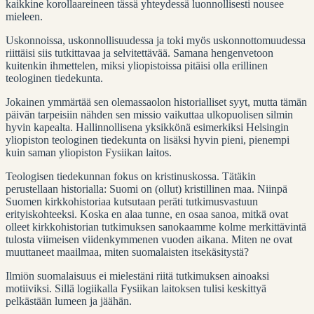
kaikkine korollaareineen tässä yhteydessä luonnollisesti nousee
mieleen.
Uskonnoissa, uskonnollisuudessa ja toki myös uskonnottomuudessa
riittäisi siis tutkittavaa ja selvitettävää. Samana hengenvetoon
kuitenkin ihmettelen, miksi yliopistoissa pitäisi olla erillinen
teologinen tiedekunta.
Jokainen ymmärtää sen olemassaolon historialliset syyt, mutta tämän
päivän tarpeisiin nähden sen missio vaikuttaa ulkopuolisen silmin
hyvin kapealta. Hallinnollisena yksikkönä esimerkiksi Helsingin
yliopiston teologinen tiedekunta on lisäksi hyvin pieni, pienempi
kuin saman yliopiston Fysiikan laitos.
Teologisen tiedekunnan fokus on kristinuskossa. Tätäkin
perustellaan historialla: Suomi on (ollut) kristillinen maa. Niinpä
Suomen kirkkohistoriaa kutsutaan peräti tutkimusvastuun
erityiskohteeksi. Koska en alaa tunne, en osaa sanoa, mitkä ovat
olleet kirkkohistorian tutkimuksen sanokaamme kolme merkittävintä
tulosta viimeisen viidenkymmenen vuoden aikana. Miten ne ovat
muuttaneet maailmaa, miten suomalaisten itsekäsitystä?
Ilmiön suomalaisuus ei mielestäni riitä tutkimuksen ainoaksi
motiiviksi. Sillä logiikalla Fysiikan laitoksen tulisi keskittyä
pelkästään lumeen ja jäähän.