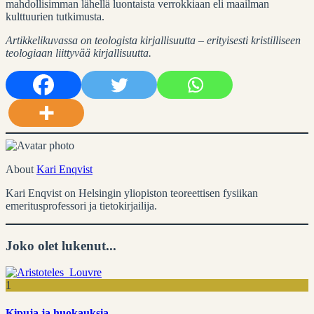
mahdollisimman lähellä luontaista verrokkiaan eli maailman
kulttuurien tutkimusta.
Artikkelikuvassa on teologista kirjallisuutta – erityisesti kristilliseen
teologiaan liittyvää kirjallisuutta.
About
Kari Enqvist
Kari Enqvist on Helsingin yliopiston teoreettisen fysiikan
emeritusprofessori ja tietokirjailija.
Joko olet lukenut...
1
Kipuja ja huokauksia