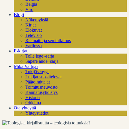
Belgia
Viro
Blogi
Näkemyksiä
Kirjat
Elokuvat
Televisio
Raamattu ja sen tutkimus
Vartiossa
E-kirjat
Tolle lege -sarja
Sapere aude -sarja
Mikä Vartija?
Tukijäsenyys
Lukijat suosittelevat
Päätoimittajat
Toimitusneuvosto
Kannatusyhdistys
Historia
Ohjelma
Ota yhteyttä
Yhteystiedot