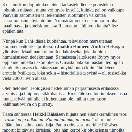
Kristinuskon dogmirakenteiden tarkastelu lienee perusteltua
johonkin mittaan, mutta voi myös kysellä, kuinka paljon vaikkapa
Paavalin sanomisten tai tekemisten ruotiminen vaikuttaa
uskonnollisiin käytäntöihin. Ymmärrämmekö uskonnon roolia
maailmassa ja yhteiskunnassa Raamatun lähiluvun kautta? Itse
epäilen tätä.
Niinpä kun Lähi-idässä kuohahtaa, televisioon marssitetaan
kommentaattoriksi professori
Jaakko Hämeen-Anttila
Helsingin
yliopiston Maailman kulttuurien laitokselta, joka kuuluu
humanistiseen tiedekuntaan. Samaisesta laitoksesta löytyy myös
oppiaine nimeltä uskontotiede. Omasta näkökulmastani teologian
sinnittely omassa karsinassaan on yhtä outoa kuin tähtitieteen
erottelu fysiikasta, joka sekin – historiallisista syistä – oli tosiseikka
vielä 2000-luvun alussa.
Olen tietoinen Teologisen tiedekunnan pärjäämisestä erilaisissa
arvioissa ja huippuyksikköhauissa. En epäile sen tutkimuksen tasoa
mutta selvää minulle ei kuitenkaan ole, mihin tuon tason
kalibraatioviiva on piirretty.
Tässä suhteessa
Heikki Räisäsen
hiljattainen elämäkerrallinen teos
”
Taistelua ja tulkintaa: Raamatuntutkijan tarina
” oli minulle
eräänlainen silmänaukaisija. Panin erityisesti merkille Räisäsen
raportit kiittävistä kirjeistä, joita hän kertoi kirjoituksiensa tiimoilta