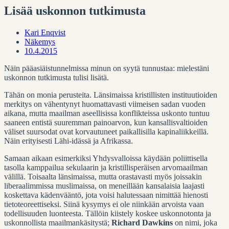
Lisää uskonnon tutkimusta
Kari Enqvist
Näkemys
10.4.2015
Näin pääasiäistunnelmissa minun on syytä tunnustaa: mielestäni
uskonnon tutkimusta tulisi lisätä.
Tähän on monia perusteita. Länsimaissa kristillisten instituutioiden
merkitys on vähentynyt huomattavasti viimeisen sadan vuoden
aikana, mutta maailman aseellisissa konflikteissa uskonto tuntuu
saaneen entistä suuremman painoarvon, kun kansallisvaltioiden
väliset suursodat ovat korvautuneet paikallisilla kapinaliikkeillä.
Näin erityisesti Lähi-idässä ja Afrikassa.
Samaan aikaan esimerkiksi Yhdysvalloissa käydään poliittisella
tasolla kamppailua sekulaarin ja kristillisperäisen arvomaailman
välillä. Toisaalta länsimaissa, mutta orastavasti myös joissakin
liberaalimmissa muslimaissa, on meneillään kansalaisia laajasti
koskettava kädenvääntö, jota voisi halutessaan nimittää hienosti
tietoteoreettiseksi. Siinä kysymys ei ole niinkään arvoista vaan
todellisuuden luonteesta. Tällöin kiistely koskee uskonnotonta ja
uskonnollista maailmankäsitystä;
Richard Dawkins
on nimi, joka