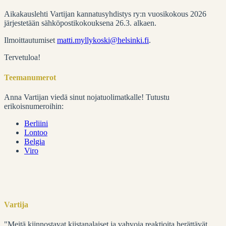
Aikakauslehti Vartijan kannatusyhdistys ry:n vuosikokous 2026
järjestetään sähköpostikokouksena 26.3. alkaen.
Ilmoittautumiset
matti.myllykoski@helsinki.fi
.
Tervetuloa!
Teemanumerot
Anna Vartijan viedä sinut nojatuolimatkalle! Tutustu
erikoisnumeroihin:
Berliini
Lontoo
Belgia
Viro
Vartija
"Meitä kiinnostavat kiistanalaiset ja vahvoja reaktioita herättävät