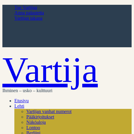
Tue Vartijaa
Anna palautetta
Vartijan takana
Vartija
Ihminen – usko – kulttuuri
Etusivu
Lehti
Vartijan vanhat numerot
Pääkirjoitukset
Näköaloja
Lontoo
Berliini