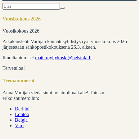
Search
for:
Vuosikokous 2026
Vuosikokous 2026
Aikakauslehti Vartijan kannatusyhdistys ry:n vuosikokous 2026
järjestetään sähköpostikokouksena 26.3. alkaen.
Ilmoittautumiset
matti.myllykoski@helsinki.fi
.
Tervetuloa!
Teemanumerot
Anna Vartijan viedä sinut nojatuolimatkalle! Tutustu
erikoisnumeroihin:
Berliini
Lontoo
Belgia
Viro