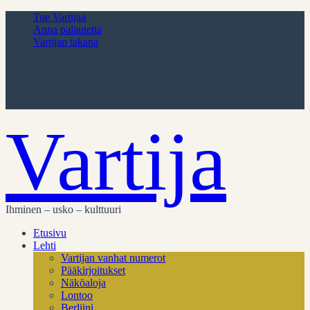
Tue Vartijaa
Anna palautetta
Vartijan takana
Vartija
Ihminen – usko – kulttuuri
Etusivu
Lehti
Vartijan vanhat numerot
Pääkirjoitukset
Näköaloja
Lontoo
Berliini