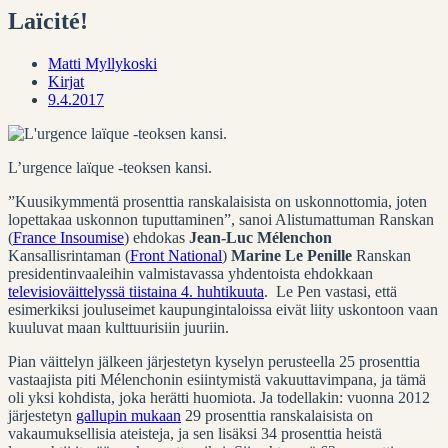
Laïcité!
Matti Myllykoski
Kirjat
9.4.2017
L’urgence laïque -teoksen kansi.
”Kuusikymmentä prosenttia ranskalaisista on uskonnottomia, joten
lopettakaa uskonnon tuputtaminen”, sanoi Alistumattuman Ranskan
(
France Insoumise
) ehdokas
Jean-Luc Mélenchon
Kansallisrintaman (
Front National
)
Marine Le Penille
Ranskan
presidentinvaaleihin valmistavassa yhdentoista ehdokkaan
televisioväittelyssä tiistaina 4. huhtikuuta
.
Le Pen vastasi, että
esimerkiksi jouluseimet kaupungintaloissa eivät liity uskontoon vaan
kuuluvat maan kulttuurisiin juuriin.
Pian väittelyn jälkeen järjestetyn kyselyn perusteella 25 prosenttia
vastaajista piti Mélenchonin esiintymistä vakuuttavimpana, ja tämä
oli yksi kohdista, joka herätti huomiota. Ja todellakin: vuonna 2012
järjestetyn
gallupin mukaan
29 prosenttia ranskalaisista on
vakaumuksellisia ateisteja, ja sen lisäksi 34 prosenttia heistä