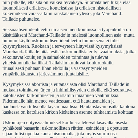
niin pitkälle, että sitä on vaikea hyväksyä. Suomalainen lukija elää
luonnollisesti erilaisessa kontekstissa ja erilaisen historiallisen
kokemuksen varassa kuin ranskalainen yleisö, jota Marchand-
Taillade puhuttelee.
Seksuaalisen identiteetin ilmaiseminen kouluissa ja työpaikoilla on
käsittääkseni Marchand-Taillade’in mielestä luonnollinen asia, mutta
hunnun käyttö uskonnollisen identiteetin tunnuksena ei tulisi
kysymykseen. Ruokaan ja terveyteen liittyvissä kysymyksissä
Marchand-Taillade pitää esillä uskonnollisia erityisvaatimuksia, jotka
sekoittavat koulujen ja sairaaloiden toimintaa ja tulevat
yhteiskunnalle kalliiksi. Tällaisiin kuuluvat kouluruokailu
rituaalisesti puhtaan lihan ehdoilla ja vastasyntyneiden
ympärileikkausten järjestäminen juutalaisille.
Kysymyksissä abortista ja eutanasiasta olisi Marchand-Taillade’in
mukaan toimittava järjen ja inhimillisyyden ehdoilla eikä seurattava
katolilaisten kirkonmiesten ja islamin imaamien vaatimuksia.
Pidemmälle hän menee vaatiessaan, että hautausmaiden ja
hautaustavan tulisi olla täysin maallisia. Hautaustavan osalta kantona
kaskessa on katolisen kirkon kielteinen asenne tuhkaamista kohtaan.
Uskontojen erityisvaatimukset kouluissa tekevät tasavaltalaisesta
pyhäköstä basaarin; uskonnollisten riittien, esineiden ja opetusten
sijaan tulisi opettaa kansalaismoraalia, jota myös suurin osa