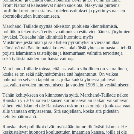
Front National kalastelevat niiden suosiota. Näkyvinä piirteinä
profiilin korottamisesta ovat mielenosoitukset ja pyrkimys naisten
aborttioikeuden kumoamiseen.
Marchand-Taillade syyttää oikeiston puolueita klientelismistä,
politiikan tekemisestä erityisvaatimuksia esittävien äänestäjäryhmien
hyväksi. Toisaalta hän kiinnittää huomiota myös
Muslimiveljeskunnan ja salafistien pyrkimyksiin vieraannuttaa
elämänsä näköalattomaksi kokevia alaikäisiä yhteiskunnasta ja tehdä
pojista islamismin taistelijoita ja itsemurhaan valmiita terroristeja
sekä tytöistä näiden kuuliaisia vaimoja.
Marchand-Taillade toteaa, että tasavallan vihollinen on vaarallinen,
koska se on sekä näkymättömissä että hajaantunut. On vaikea
hahmottaa selvästi tapahtumia, jotka kaikki yhdessä johtavat
tasavallan arvojen murenemiseen ja vuoden 1905 lain vesittämiseen.
Tähän kehitykseen on kiinnostavia syitä. Marchand-Taillade näkee
Ranskan yli 30 vuoden takaisen siirtomaavallan taakan vaikuttavan
siihen, että islam ei ole Ranskassa uskonto uskontojen joukossa vaan
sille varataan erityisasema. Sitä suojellaan, koska sitä pidetään
kehittymättömänä.
Ranskalaiset poliitikot eivät myöskään tunne riittävästi islamia. He
keskustelevat huonosti koulutettujen imaamien kanssa, joilla ei ole