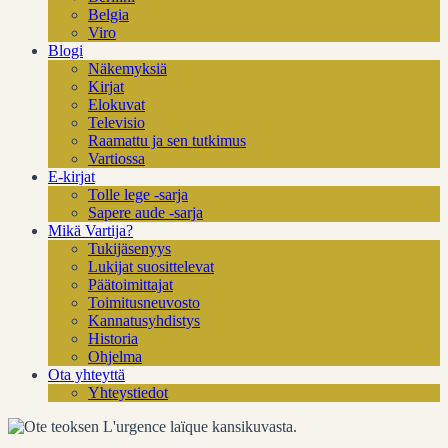
Belgia
Viro
Blogi
Näkemyksiä
Kirjat
Elokuvat
Televisio
Raamattu ja sen tutkimus
Vartiossa
E-kirjat
Tolle lege -sarja
Sapere aude -sarja
Mikä Vartija?
Tukijäsenyys
Lukijat suosittelevat
Päätoimittajat
Toimitusneuvosto
Kannatusyhdistys
Historia
Ohjelma
Ota yhteyttä
Yhteystiedot