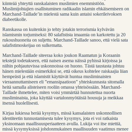
kiinteää yhteyttä ranskalaisten muslimien enemmistöön.
Muslimijohtajien osallistuminen radikaalin islamin ehkäisemiseen on
Marchand-Taillade’in mielestä sama kuin antaisi sokerileivoksen
diabeetikolle.
Ranskassa on kuitenkin jo tehty jotakin terrorismia kylvävän
islamismin torjumiseksi: 80 salafistista imaamia on karkotettu ja 20
rukoushuoneita on suljettu. Marchand-Taillade sanoo, että vielä sata
salafistimoskeijaa on sulkematta.
Marchand-Taillade siteeraa koko joukon Raamatun ja Koraanin
tekstejä todetakseen, että naisen asema näissä pyhissä kirjoissa ja
niihin pohjautuvissa uskonnoissa on huono. Tästä taustasta johtuu
hänen mielestään esimerkiksi se, että oikeus kohtelee raiskaajia liian
hempeästi ja että islamistit käyttävät huntua musliminaisten
vieraannuttamiseen eli ”emansipaatioon” yhteiskunnasta sitomalla
heitä samalla alisteiseen rooliin omassa yhteisössään. Marchand-
Taillade ihmettelee, miten voisi ymmärtää hunnutettua nuorta
musliminaista, joka käyttää vartalonmyötäisiä housuja ja meikkaa
itsensä huolellisesti.
Kirjaa lukiessa herää kysymys, missä kansalaisten uskonnollisen
identiteetin tunnustamisesta tulee kysymys, jota ei voi ratkaista
yksinomaan maallisuusperiaatteen avulla. Lukija voi itse miettiä,
missä kysymyksissä johdonmukainen maallisuuden vaatimus menee