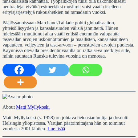
ranskalaisista kannattaa. Työpaikkojen tulisi olla uskonnollisesti
neutraaleja, eivätkä esimerkiksi muslimit voisi vaatia itselleen
erityisjärjestelyjä rukoushetkien tai ramadanin vuoksi.
Päätössanoissaan Marchand-Taillade pohtii globalisaation,
yhteisöllisyyden ja kansalaisuuden välisiä jännitteitä. Hänen
mielestään muuttunut aika vaatii entistä enemmän valppautta
tasavallan arvojen uskonnottomien ja maallisten, kansalaisuuteen –
vapauteen, veljeyteen ja tasa-arvoon – perustuvien arvojen puolesta.
Käynnissä olevalla presidentinvaalilla on ratkaiseva merkitys sille,
mihin suuntaan Ranska tulevina vuosina on menossa.
About
Matti Myllykoski
Matti Myllykoski (s. 1958) on johtava tietoasiantuntija ja dosentti
Helsingin yliopistossa. Vartijan päätoimittajana hän on toiminut
vuodesta 2001 lähtien.
Lue lisää