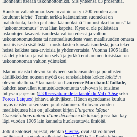
luonnehtii itseään uskonnottomiksi. Siis yhteensä 63 prosenttia.
Ranskan vallankumouksen arvoihin on yli 200 vuoden ajan
kuulunut
laïcité
. Termin tarkka kääntäminen suomeksi on
mahdotonta, koska parhaina käännöksinä ”tunnustuksettomuus” tai
”uskonnottomuus” ovat liian kapeita. Kyse ei ole pelkästään
uskontojen tasavertaisuudesta valtion edessä ja valtion
uskonnottomuudesta tai neutraalisuudesta vaan maallisuuden omasta
positiivisesta sisällöstä – ranskalaisten kansalaisuudesta, joka tekee
heistä kaikista tasa-arvioisia ja yhdenvertaisia. Vuonna 1905 lailla
säädetty kirkon ja valtion selvä ja jyrkkä erottaminen toisistaan on
uskonnottoman valtion ydinteksti.
Islamin maista tulevan kiihtyneen siirtolaisuuden ja poliittisten
ääriliikkeiden nousun myötä osa ranskalaisista kokee
laïcité’n
olevan uhattuna. Yksi näistä on
Laurence Marchand-Taillade
,
kahden tasavallan tunnustuksettomuutta valvovan ja toisiinsa
liittyvän järjestön (
L’Observatoire de la laïcité du Val d’Oise
sekä
Forces Laïques
) johtava aktiivijäsen. Hänen agendaansa kuuluu
myös naisten oikeuksien puolustaminen. Kuluvan vuoden
maaliskuussa hän on julkaissut kirjan
L’urgence laïque:
Considérations autour d’une déchéance de laïcité
, jossa hän käy
läpi vuoden 1905 lain kannalta huolestuttavia ilmiöitä.
Jotkut katoliset järjestöt, etenkin
Civitas
, ovat aktivoituneet
poliittisesti, ja etenkin oikeistolainen UMP ja Le Penin johtama