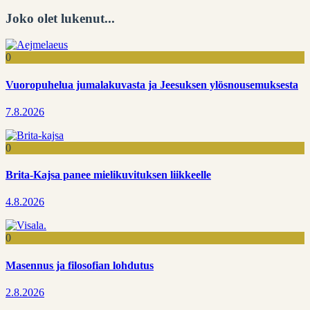
Joko olet lukenut...
0
Vuoropuhelua jumalakuvasta ja Jeesuksen ylösnousemuksesta
7.8.2026
0
Brita-Kajsa panee mielikuvituksen liikkeelle
4.8.2026
0
Masennus ja filosofian lohdutus
2.8.2026