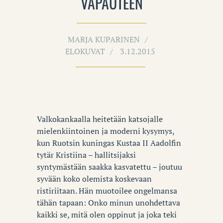
VAPAUTEEN
MARJA KUPARINEN
ELOKUVAT
3.12.2015
Valkokankaalla heitetään katsojalle
mielenkiintoinen ja moderni kysymys,
kun Ruotsin kuningas Kustaa II Aadolfin
tytär Kristiina – hallitsijaksi
syntymästään saakka kasvatettu – joutuu
syvään koko olemista koskevaan
ristiriitaan. Hän muotoilee ongelmansa
tähän tapaan: Onko minun unohdettava
kaikki se, mitä olen oppinut ja joka teki