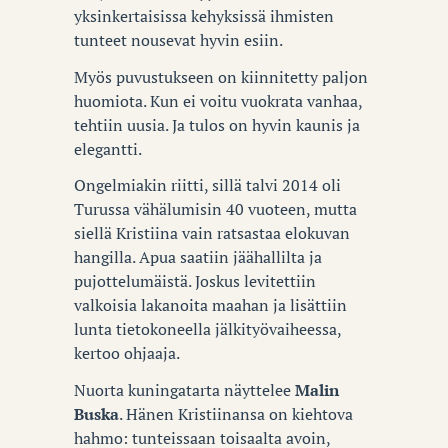
yksinkertaisissa kehyksissä ihmisten
tunteet nousevat hyvin esiin.
Myös puvustukseen on kiinnitetty paljon
huomiota. Kun ei voitu vuokrata vanhaa,
tehtiin uusia. Ja tulos on hyvin kaunis ja
elegantti.
Ongelmiakin riitti, sillä talvi 2014 oli
Turussa vähälumisin 40 vuoteen, mutta
siellä Kristiina vain ratsastaa elokuvan
hangilla. Apua saatiin jäähallilta ja
pujottelumäistä. Joskus levitettiin
valkoisia lakanoita maahan ja lisättiin
lunta tietokoneella jälkityövaiheessa,
kertoo ohjaaja.
Nuorta kuningatarta näyttelee
Malin
Buska
. Hänen Kristiinansa on kiehtova
hahmo: tunteissaan toisaalta avoin,