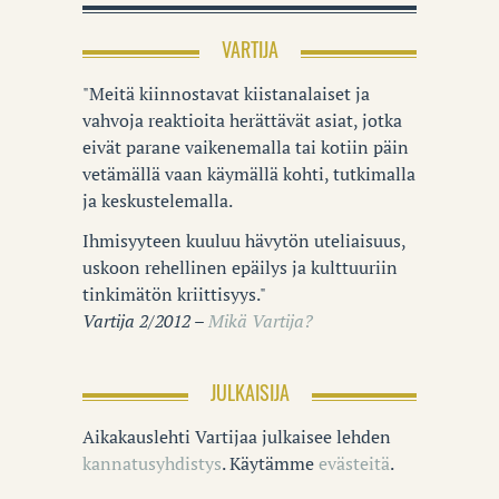
VARTIJA
"Meitä kiinnostavat kiistanalaiset ja
vahvoja reaktioita herättävät asiat, jotka
eivät parane vaikenemalla tai kotiin päin
vetämällä vaan käymällä kohti, tutkimalla
ja keskustelemalla.
Ihmisyyteen kuuluu hävytön uteliaisuus,
uskoon rehellinen epäilys ja kulttuuriin
tinkimätön kriittisyys."
Vartija 2/2012 –
Mikä Vartija?
JULKAISIJA
Aikakauslehti Vartijaa julkaisee lehden
kannatusyhdistys
. Käytämme
evästeitä
.