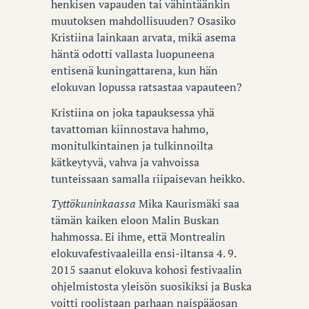
henkisen vapauden tai vähintäänkin
muutoksen mahdollisuuden? Osasiko
Kristiina lainkaan arvata, mikä asema
häntä odotti vallasta luopuneena
entisenä kuningattarena, kun hän
elokuvan lopussa ratsastaa vapauteen?
Kristiina on joka tapauksessa yhä
tavattoman kiinnostava hahmo,
monitulkintainen ja tulkinnoilta
kätkeytyvä, vahva ja vahvoissa
tunteissaan samalla riipaisevan heikko.
Tyttökuninkaassa
Mika Kaurismäki saa
tämän kaiken eloon Malin Buskan
hahmossa. Ei ihme, että Montrealin
elokuvafestivaaleilla ensi-iltansa 4. 9.
2015 saanut elokuva kohosi festivaalin
ohjelmistosta yleisön suosikiksi ja Buska
voitti roolistaan parhaan naispääosan