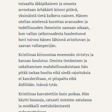
toisaalta äkkipikainen ja omasta
arvostaan ärhäkästi kiinni pitävä,
yksinäistä tietä kulkeva nainen. Hänen
utelias mielensä kurottaa avaruuden ja
todellisuuden ihmeisiin samaan aikaan,
kun vallan jatkuvuudesta huolestunut
hovi toivoo hänen lähinnä avioituvan ja
saavan vallanperijän.
Kristiinaa kiinnostaa enemmän sivistys ja
kansan koulutus. Omista tietämisen ja
uskaltamisen mahdollisuuksistaan hän
pitää tarkaa huolta eikä siedä rajoituksia
ei kansleriltaan, ei piispalta eikä
äidiltään. Isänsä tytär.
Kristiinaa kasvatettiin kuin poikaa. Hän
käytti housuja, ratsasti miesten satulassa
ja miekkaili metsästämisestä
puhumattakaan.