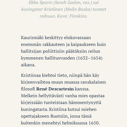
Ebba Sparre (Sarah Gadon, vas.) sai
kuningatar Kristiinan (Malin Buska) tunteet
roihuun. Kuva: Finnkino.
Kaurismäki keskittyy elokuvassaan
enemmän rakkauteen ja kaipaukseen kuin
hallitsijan poliittisiin päätöksiin reilun
kymmenen hallitusvuoden (1632–1654)
aikana.
Kristiinaa kiehtoi tieto, niinpä hän käy
kirjeenvaihtoa muun muassa ranskalaisen
filosofi
René Descartesin
kanssa.
Melkein hellyttävästi vanha mies opastaa
kirjeissään tunteistaan hämmentynyttä
kuningatarta. Kristiina kutsui miehen
opettajakseen Ruotsiin, jossa tämä
kuitenkin menehtyi helmikuussa 1650.