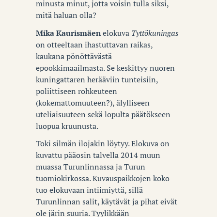
minusta minut, jotta voisin tulla siksi,
mitä haluan olla?
Mika Kaurismäen
elokuva
Tyttökuningas
on otteeltaan ihastuttavan raikas,
kaukana pönöttävästä
epookkimaailmasta. Se keskittyy nuoren
kuningattaren herääviin tunteisiin,
poliittiseen rohkeuteen
(kokemattomuuteen?), älylliseen
uteliaisuuteen sekä lopulta päätökseen
luopua kruunusta.
Toki silmän ilojakin löytyy. Elokuva on
kuvattu pääosin talvella 2014 muun
muassa Turunlinnassa ja Turun
tuomiokirkossa. Kuvauspaikkojen koko
tuo elokuvaan intiimiyttä, sillä
Turunlinnan salit, käytävät ja pihat eivät
ole järin suuria. Tyylikkään