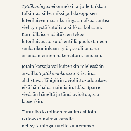
Tyttökuningas
ei onneksi tarjoile tarkkaa
tulkintaa sille, miksi puhdasoppisen
luterilaisen maan kuningatar alkaa tuntea
viehtymystä katolista kirkkoa kohtaan.
Kun tällaisen päätöksen tekee
luterilaisuutta sotakentillä puolustaneen
sankarikuninkaan tytär, se oli omana
aikanaan ennen näkemätön skandaali.
Jotain katsoja voi kuitenkin mielessään
arvailla.
Tyttökuninkaassa
Kristiinaa
ahdistavat lähipiirin avioliitto-odotukset
eikä hän halua naimisiin. Ebba Sparre
viedään häneltä ja tämä avioituu, saa
lapsenkin.
Tuntuiko katolinen maailma silloin
tarjoavan naimattomalle
neitsytkuningattarelle suuremman