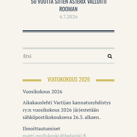
50 VUOTTA SITTEN ASTERIX VALLOITTI
ROOMAN
4.7.2026
VUOSIKOKOUS 2026
Vuosikokous 2026
Aikakauslehti Vartijan kannatusyhdistys
ry:n vuosikokous 2026 järjestetään
sähköpostikokouksena 26.3. alkaen.
Ilmoittautumiset
matti.myllykoski@helsinki.fi
.