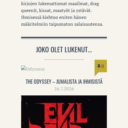
kirjojen lukemattomat maailmat, drag
queenit, kissat, maatyöt ja ystävät.
Ihmisessä kiehtoo eniten hänen
määritelmiin taipumaton salaisuutensa.
JOKO OLET LUKENUT...
0
THE ODYSSEY – JUMALISTA JA IHMISISTÄ
26.7.2026