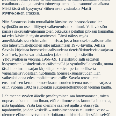
maailmansodan ja natsien toimeenpaneman kansanmurhan aikana.
Mistä tässä oli kysymys? Siihen avaa vastauksia
Matti
Myllykosken
artikkeli.
Niin Suomessa kuin muuallakin länsimaissa homoseksuaalien
syrjintään on usein liittynyt vaikenemisen kulttuuri. Valtaväestön
parissa seksuaalivähemmistöjen oikeuksia pelättiin pitkään kannattaa
tai edes käsitellä täysin avoimesti. Tämä näkyy myös
amerikkalaisessa elokuvakulttuurissa, jossa homoseksuaalisuus alkoi
olla lähestymiskelpoinen aihe aikaisintaan 1970-luvulla.
Johan
Savola
kirjoittaa homoseksuaalisuudesta tieteisfiktiotelevisiosarjassa
Star Trek, jonka varhaiskauden jaksot tehtiin ja esitettiin
Yhdysvalloissa vuosina 1966–69. Tieteisfiktio salli eettisten
kysymysten käsittelemisen etäistämällä ja symbolisella tasolla, mutta
tästä huolimatta sarjan kirjoittajat kokivat periaatteellisesta
vapaamielisyydestään huolimatta homoseksuaalisuuden liian
vaikeaksi ottaa edes implisiittisesti esille. Savola toteaa, että
ensimmäisen kerran homoseksuaalisuuden teema nostettiin sarjassa
esiin vuonna 1992 ja silloinkin sukupuolettomuuden teeman kautta.
Lähimenneisyyden äärelle pysähtyminen saa huomaamaan, miten
nopeasti aika muuttuu ilman, että ehdimme edes kunnolla huomata,
mitä tapahtuu. Vasta kun olemme saaneet ajallista etäisyyttä
tapahtumiin, joiden keskellä – uutispimennossa tai uutistulvassa –
olemme eläneet, pystymme kirjoittamaan historiaa. Itsestään selvää,