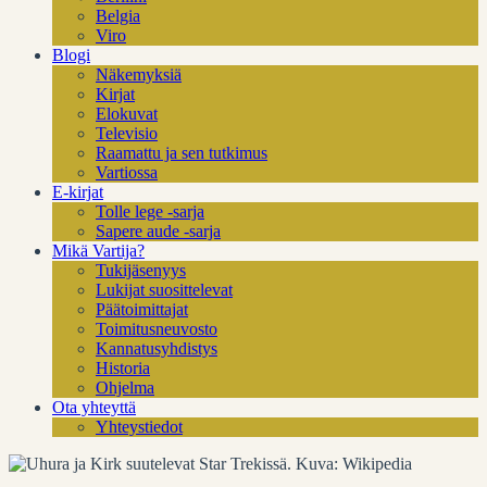
Belgia
Viro
Blogi
Näkemyksiä
Kirjat
Elokuvat
Televisio
Raamattu ja sen tutkimus
Vartiossa
E-kirjat
Tolle lege -sarja
Sapere aude -sarja
Mikä Vartija?
Tukijäsenyys
Lukijat suosittelevat
Päätoimittajat
Toimitusneuvosto
Kannatusyhdistys
Historia
Ohjelma
Ota yhteyttä
Yhteystiedot