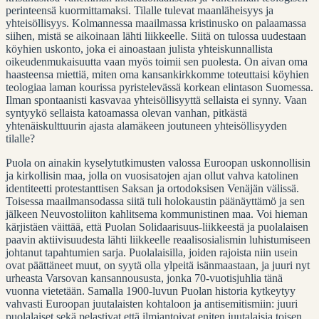
perinteensä kuormittamaksi. Tilalle tulevat maanläheisyys ja
yhteisöllisyys. Kolmannessa maailmassa kristinusko on palaamassa
siihen, mistä se aikoinaan lähti liikkeelle. Siitä on tulossa uudestaan
köyhien uskonto, joka ei ainoastaan julista yhteiskunnallista
oikeudenmukaisuutta vaan myös toimii sen puolesta. On aivan oma
haasteensa miettiä, miten oma kansankirkkomme toteuttaisi köyhien
teologiaa laman kourissa pyristelevässä korkean elintason Suomessa.
Ilman spontaanisti kasvavaa yhteisöllisyyttä sellaista ei synny. Vaan
syntyykö sellaista katoamassa olevan vanhan, pitkästä
yhtenäiskulttuurin ajasta alamäkeen joutuneen yhteisöllisyyden
tilalle?
Puola on ainakin kyselytutkimusten valossa Euroopan uskonnollisin
ja kirkollisin maa, jolla on vuosisatojen ajan ollut vahva katolinen
identiteetti protestanttisen Saksan ja ortodoksisen Venäjän välissä.
Toisessa maailmansodassa siitä tuli holokaustin päänäyttämö ja sen
jälkeen Neuvostoliiton kahlitsema kommunistinen maa. Voi hieman
kärjistäen väittää, että Puolan Solidaarisuus-liikkeestä ja puolalaisen
paavin aktiivisuudesta lähti liikkeelle reaalisosialismin luhistumiseen
johtanut tapahtumien sarja. Puolalaisilla, joiden rajoista niin usein
ovat päättäneet muut, on syytä olla ylpeitä isänmaastaan, ja juuri nyt
urheasta Varsovan kansannoususta, jonka 70-vuotisjuhlia tänä
vuonna vietetään. Samalla 1900-luvun Puolan historia kytkeytyy
vahvasti Euroopan juutalaisten kohtaloon ja antisemitismiin: juuri
puolalaiset sekä pelastivat että ilmiantoivat eniten juutalaisia toisen