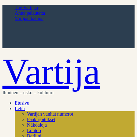
Tue Vartijaa
Anna palautetta
Vartijan takana
Vartija
Ihminen – usko – kulttuuri
Etusivu
Lehti
Vartijan vanhat numerot
Pääkirjoitukset
Näköaloja
Lontoo
Berliini