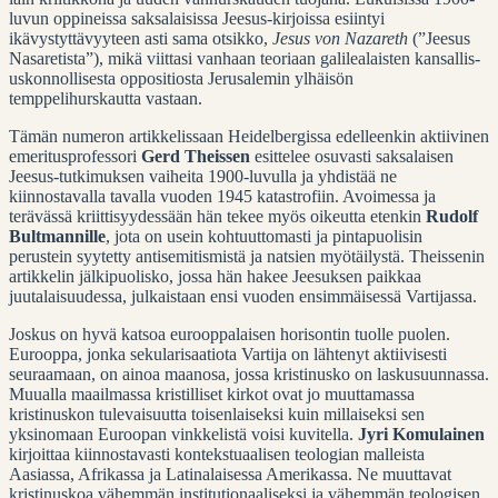
luvun oppineissa saksalaisissa Jeesus-kirjoissa esiintyi
ikävystyttävyyteen asti sama otsikko,
Jesus von Nazareth
(”Jeesus
Nasaretista”), mikä viittasi vanhaan teoriaan galilealaisten kansallis-
uskonnollisesta oppositiosta Jerusalemin ylhäisön
temppelihurskautta vastaan.
Tämän numeron artikkelissaan Heidelbergissa edelleenkin aktiivinen
emeritusprofessori
Gerd Theissen
esittelee osuvasti saksalaisen
Jeesus-tutkimuksen vaiheita 1900-luvulla ja yhdistää ne
kiinnostavalla tavalla vuoden 1945 katastrofiin. Avoimessa ja
terävässä kriittisyydessään hän tekee myös oikeutta etenkin
Rudolf
Bultmannille
, jota on usein kohtuuttomasti ja pintapuolisin
perustein syytetty antisemitismistä ja natsien myötäilystä. Theissenin
artikkelin jälkipuolisko, jossa hän hakee Jeesuksen paikkaa
juutalaisuudessa, julkaistaan ensi vuoden ensimmäisessä Vartijassa.
Joskus on hyvä katsoa eurooppalaisen horisontin tuolle puolen.
Eurooppa, jonka sekularisaatiota Vartija on lähtenyt aktiivisesti
seuraamaan, on ainoa maanosa, jossa kristinusko on laskusuunnassa.
Muualla maailmassa kristilliset kirkot ovat jo muuttamassa
kristinuskon tulevaisuutta toisenlaiseksi kuin millaiseksi sen
yksinomaan Euroopan vinkkelistä voisi kuvitella.
Jyri Komulainen
kirjoittaa kiinnostavasti kontekstuaalisen teologian malleista
Aasiassa, Afrikassa ja Latinalaisessa Amerikassa. Ne muuttavat
kristinuskoa vähemmän institutionaaliseksi ja vähemmän teologisen