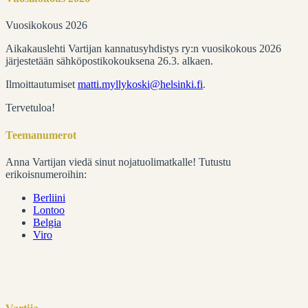
Vuosikokous 2026
Aikakauslehti Vartijan kannatusyhdistys ry:n vuosikokous 2026
järjestetään sähköpostikokouksena 26.3. alkaen.
Ilmoittautumiset
matti.myllykoski@helsinki.fi
.
Tervetuloa!
Teemanumerot
Anna Vartijan viedä sinut nojatuolimatkalle! Tutustu
erikoisnumeroihin:
Berliini
Lontoo
Belgia
Viro