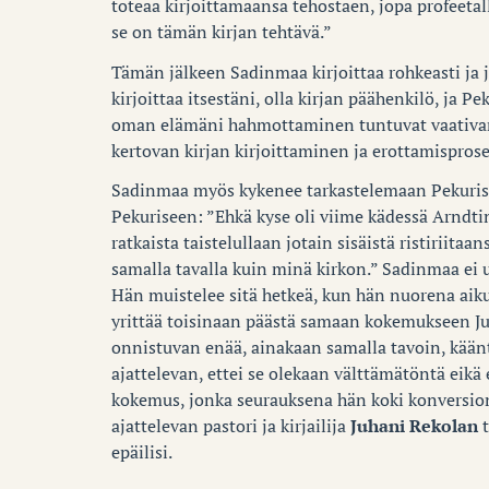
toteaa kirjoittamaansa tehostaen, jopa profeetall
se on tämän kirjan tehtävä.”
Tämän jälkeen Sadinmaa kirjoittaa rohkeasti ja j
kirjoittaa itsestäni, olla kirjan päähenkilö, ja 
oman elämäni hahmottaminen tuntuvat vaativan 
kertovan kirjan kirjoittaminen ja erottamispros
Sadinmaa myös kykenee tarkastelemaan Pekurista
Pekuriseen: ”Ehkä kyse oli viime kädessä Arndti
ratkaista taistelullaan jotain sisäistä ristiriitaa
samalla tavalla kuin minä kirkon.” Sadinmaa ei
Hän muistelee sitä hetkeä, kun hän nuorena aik
yrittää toisinaan päästä samaan kokemukseen Jum
onnistuvan enää, ainakaan samalla tavoin, kää
ajattelevan, ettei se olekaan välttämätöntä eikä
kokemus, jonka seurauksena hän koki konversio
ajattelevan pastori ja kirjailija
Juhani Rekolan
t
epäilisi.