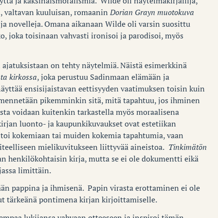
ttä ja kaksinaismoralismia. Wilde oli näytelmäkirjailija,
den, valtavan kuuluisan, romaanin
Dorian Grayn muotokuva
 ja novelleja. Omana aikanaan Wilde oli varsin suosittu
, joka toisinaan vahvasti ironisoi ja parodisoi, myös
 ajatuksistaan on tehty näytelmiä. Näistä esimerkkinä
ta kirkossa
, joka perustuu Sadinmaan elämään ja
ttää ensisijaistavan eettisyyden vaatimuksen toisin kuin
ilmennetään pikemminkin sitä, mitä tapahtuu, jos ihminen
eosta voidaan kuitenkin tarkastella myös moraalisena
kirjan luonto- ja kaupunkikuvaukset ovat estetiikan
ntoi kokemiaan tai muiden kokemia tapahtumia, vaan
iteelliseen mielikuvitukseen liittyvää aineistoa.
Tinkimätön
henkilökohtaisin kirja, mutta se ei ole dokumentti eikä
rjassa limittäin.
ään pappina ja ihmisenä. Papin virasta erottaminen ei ole
ut tärkeänä pontimena kirjan kirjoittamiselle.
 tempaa lukijansa vahvaan otteeseen ja inspiroi tämän