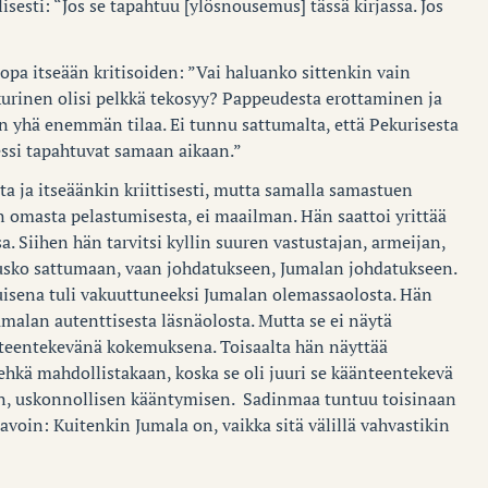
isesti: “Jos se tapahtuu [ylösnousemus] tässä kirjassa. Jos
opa itseään kritisoiden: ”Vai haluanko sittenkin vain
Pekurinen olisi pelkkä tekosyy? Pappeudesta erottaminen ja
yhä enemmän tilaa. Ei tunnu sattumalta, että Pekurisesta
essi tapahtuvat samaan aikaan.”
 ja itseäänkin kriittisesti, mutta samalla samastuen
n omasta pelastumisesta, ei maailman. Hän saattoi yrittää
nsa. Siihen hän tarvitsi kyllin suuren vastustajan, armeijan,
 usko sattumaan, vaan johdatukseen, Jumalan johdatukseen.
uisena tuli vakuuttuneeksi Jumalan olemassaolosta. Hän
alan autenttisesta läsnäolosta. Mutta se ei näytä
nteentekevänä kokemuksena. Toisaalta hän näyttää
 ehkä mahdollistakaan, koska se oli juuri se käänteentekevä
n, uskonnollisen kääntymisen. Sadinmaa tuntuu toisinaan
avoin: Kuitenkin Jumala on, vaikka sitä välillä vahvastikin