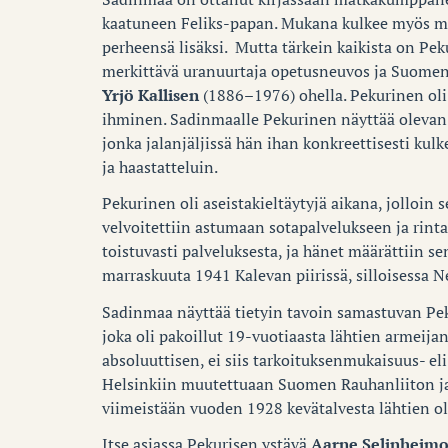
kaatuneen Feliks-papan. Mukana kulkee myös m
perheensä lisäksi. Mutta tärkein kaikista on Pek
merkittävä uranuurtaja opetusneuvos ja Suome
Yrjö Kallisen
(1886–1976) ohella. Pekurinen ol
ihminen. Sadinmaalle Pekurinen näyttää olevan 
jonka jalanjäljissä hän ihan konkreettisesti k
ja haastatteluin.
Pekurinen oli aseistakieltäytyjä aikana, jolloin 
velvoitettiin astumaan sotapalvelukseen ja rintam
toistuvasti palveluksesta, ja hänet määrättiin sen
marraskuuta 1941 Kalevan piirissä, silloisessa Ne
Sadinmaa näyttää tietyin tavoin samastuvan Pek
joka oli pakoillut 19-vuotiaasta lähtien armeijan
absoluuttisen, ei siis tarkoituksenmukaisuus- eli
Helsinkiin muutettuaan Suomen Rauhanliiton ja 
viimeistään vuoden 1928 kevätalvesta lähtien oll
Itse asiassa Pekurisen ystävä
Aarne Selinheim