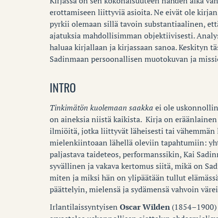
Kirjassa on sen kokonaisuuteen nähden aika väh
erottamiseen liittyviä asioita. Ne eivät ole kirja
pyrkii olemaan sillä tavoin substantiaalinen, että
ajatuksia mahdollisimman objektiivisesti. Anal
haluaa kirjallaan ja kirjassaan sanoa. Keskityn tä
Sadinmaan persoonallisen muotokuvan ja missio
INTRO
Tinkimätön kuolemaan saakka
ei ole uskonnolline
on aineksia niistä kaikista. Kirja on eräänlaine
ilmiöitä, jotka liittyvät läheisesti tai vähemmän
mielenkiintoaan lähellä oleviin tapahtumiin: yht
paljastava taideteos, performanssikin, Kai Sa
syvällinen ja vakava kertomus siitä, mikä on Sa
miten ja miksi hän on ylipäätään tullut elämässä
päättelyin, mielensä ja sydämensä vahvoin värei
Irlantilaissyntyisen
Oscar Wilden
(1854–1900) t