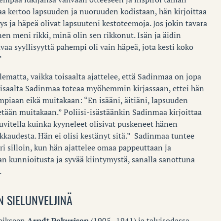
 kertoo lapsuuden ja nuoruuden kodistaan, hän kirjoittaa
syys ja häpeä olivat lapsuuteni kestoteemoja. Jos jokin tavara
nen meni rikki, minä olin sen rikkonut. Isän ja äidin
uvaa syyllisyyttä pahempi oli vain häpeä, jota kesti koko
”
ilematta, vaikka toisaalta ajattelee, että Sadinmaa on jopa
oisaalta Sadinmaa toteaa myöhemmin kirjassaan, ettei hän
piaan eikä muitakaan: “En isääni, äitiäni, lapsuuden
 ketään muitakaan.” Poliisi-isästäänkin Sadinmaa kirjoittaa
kuvitella kuinka kyyneleet olisivat puskeneet hänen
akkaudesta. Hän ei olisi kestänyt sitä.” Sadinmaa tuntee
 silloin, kun hän ajattelee omaa pappeuttaan ja
 kunnioitusta ja syvää kiintymystä, sanalla sanottuna
.
N SIELUNVELJINÄ
eikseen
Arndt Pekurisen
(1905–1941) ja talvisodassa