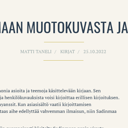
MAAN MUOTOKUVASTA JA
MATTI TANELI
KIRJAT
25.10.2022
nia asioita ja teemoja käsittelevään kirjaan.
Sen
a henkilökuvauksista voisi kirjoittaa erillisen kirjoituksen.
yanssit. Kun asiasisältö vaatii kirjoittamisen
n taas aihe edellyttää vahvemman ilmaisun, niin Sadinmaa