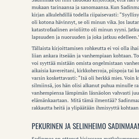
mukaan tarinaansa ja sanomaansa. Kun Sadinmaa
kirjan alkulehdillä todella riipaisevasti: “Syylli
oli kotona hävinnyt, se oli minun vika. Jos lauta
katastrofaalinen avioliitto oli minun syyni. Jatk
lapsuuden ja nuoruuden ja joka jatkuu edelleen.
Tällaista kirjoittamisen rohkeutta ei voi olla iha
liian ankara itseään ja vanhempiaan kohtaan. T
voi syyttää mistään omista ongelmistaan vanhem
aikaisia kavereitani, kirkkoherroja, piispoja tai
varsin koskettavasti: “Isä oli herkkä mies. Voin 
silmiinsä, jos hän olisi alkanut puhua minulle r
vanhempiensa lämpimän läsnäolon vahvasti juuri
elämänkaartaan. Mitä tämä ilmentää? Sadinmaan
rakkautta heitä ja ylipäätään ihmisyyttä kohtaan
PEKURINEN JA SELINHEIMO SADINMAA
Sadinmaa on ottanut kirjassaan matkakumppan