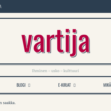
A
vartija
Ihminen – usko – kulttuuri
BLOGI
E-KIRJAT
MIKÄ