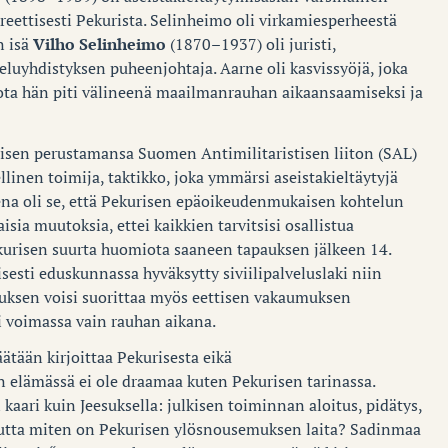
kreettisesti Pekurista. Selinheimo oli virkamiesperheestä
n isä
Vilho Selinheimo
(1870–1937) oli juristi,
luyhdistyksen puheenjohtaja. Aarne oli kasvissyöjä, joka
 jota hän piti välineenä maailmanrauhan aikaansaamiseksi ja
risen perustamansa Suomen Antimilitaristisen liiton (SAL)
llinen toimija, taktikko, joka ymmärsi aseistakieltäytyjä
ena oli se, että Pekurisen epäoikeudenmukaisen kohtelun
isia muutoksia, ettei kaikkien tarvitsisi osallistua
ekurisen suurta huomiota saaneen tapauksen jälkeen 14.
sesti eduskunnassa hyväksytty siviilipalveluslaki niin
luksen voisi suorittaa myös eettisen vakaumuksen
li voimassa vain rauhan aikana.
ätään kirjoittaa Pekurisesta eikä
elämässä ei ole draamaa kuten Pekurisen tarinassa.
aari kuin Jeesuksella: julkisen toiminnan aloitus, pidätys,
Mutta miten on Pekurisen ylösnousemuksen laita? Sadinmaa