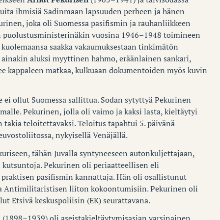
uita ihmisiä Sadinmaan lapsuuden perheen ja hänen
urinen, joka oli Suomessa pasifismin ja rauhanliikkeen
n puolustusministerinäkin vuosina 1946–1948 toimineen
i kuolemaansa saakka vakaumuksestaan tinkimätön
ainakin aluksi myyttinen hahmo, eräänlainen sankari,
ulkee kappaleen matkaa, kulkuaan dokumentoiden myös kuvin
se ei ollut Suomessa sallittua. Sodan sytyttyä Pekurinen
alle. Pekurinen, jolla oli vaimo ja kaksi lasta, kieltäytyi
 takia teloitettavaksi. Teloitus tapahtui 5. päivänä
uvostoliitossa, nykyisellä Venäjällä.
uriseen, tähän Juvalla syntyneeseen autonkuljettajaan,
 kutsuntoja. Pekurinen oli periaatteellisen eli
 praktisen pasifismin kannattaja. Hän oli osallistunut
Antimilitaristisen liiton kokoontumisiin. Pekurinen oli
ut Etsivä keskuspoliisin (EK) seurattavana.
o
(1898–1939) oli aseistakieltäytymisasian varsinainen