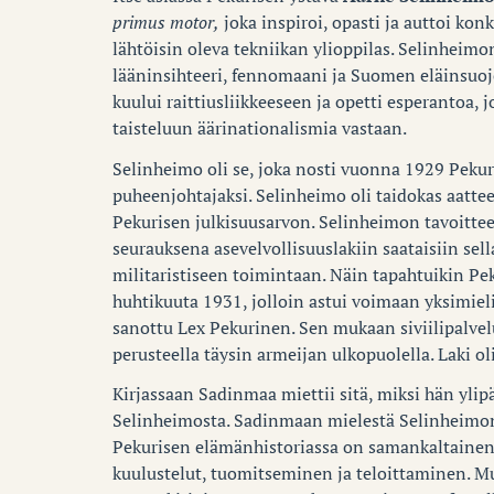
primus motor,
joka inspiroi, opasti ja auttoi kon
lähtöisin oleva tekniikan ylioppilas. Selinheimo
lääninsihteeri, fennomaani ja Suomen eläinsuoje
kuului raittiusliikkeeseen ja opetti esperantoa,
taisteluun äärinationalismia vastaan.
Selinheimo oli se, joka nosti vuonna 1929 Peku
puheenjohtajaksi. Selinheimo oli taidokas aattee
Pekurisen julkisuusarvon. Selinheimon tavoitte
seurauksena asevelvollisuuslakiin saataisiin sella
militaristiseen toimintaan. Näin tapahtuikin P
huhtikuuta 1931, jolloin astui voimaan yksimieli
sanottu Lex Pekurinen. Sen mukaan siviilipalve
perusteella täysin armeijan ulkopuolella. Laki o
Kirjassaan Sadinmaa miettii sitä, miksi hän ylipä
Selinheimosta. Sadinmaan mielestä Selinheimon 
Pekurisen elämänhistoriassa on samankaltainen k
kuulustelut, tuomitseminen ja teloittaminen. 