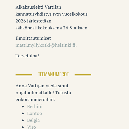
Aikakauslehti Vartijan
kannatusyhdistys ry:n vuosikokous
2026 järjestetään
sähköpostikokouksena 26.3. alkaen.
Ilmoittautumiset
matti.myllykoski@helsinki.fi
.
Tervetuloa!
TEEMANUMEROT
Anna Vartijan viedä sinut
nojatuolimatkalle! Tutustu
erikoisnumeroihin:
Berliini
Lontoo
Belgia
Viro