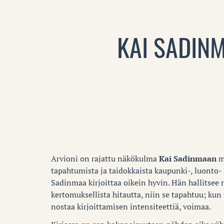
KAI SADIN
Arvioni on rajattu näkökulma
Kai Sadinmaan
mo
tapahtumista ja taidokkaista kaupunki-, luonto- j
Sadinmaa kirjoittaa oikein hyvin. Hän hallitsee n
kertomuksellista hitautta, niin se tapahtuu; ku
nostaa kirjoittamisen intensiteettiä, voimaa.