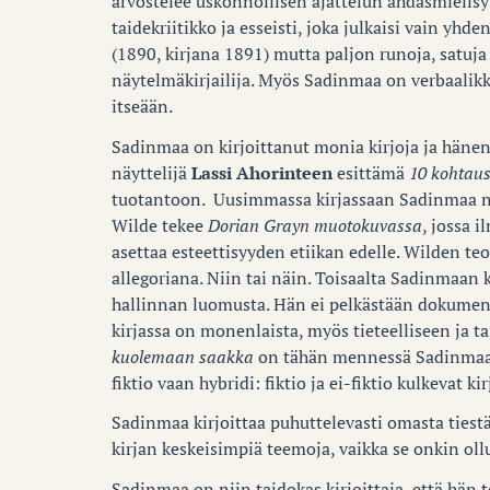
arvostelee uskonnollisen ajattelun ahdasmielisyy
taidekriitikko ja esseisti, joka julkaisi vain yh
(1890, kirjana 1891) mutta paljon runoja, satuja
näytelmäkirjailija. Myös Sadinmaa on verbaalikko
itseään.
Sadinmaa on kirjoittanut monia kirjoja ja hänen
näyttelijä
Lassi Ahorinteen
esittämä
10 kohtaus
tuotantoon. Uusimmassa kirjassaan Sadinmaa näy
Wilde tekee
Dorian Grayn muotokuvassa
, jossa 
asettaa esteettisyyden etiikan edelle. Wilden t
allegoriana. Niin tai näin. Toisaalta Sadinmaan 
hallinnan luomusta. Hän ei pelkästään dokume
kirjassa on monenlaista, myös tieteelliseen ja ta
kuolemaan saakka
on tähän mennessä Sadinmaan 
fiktio vaan hybridi: fiktio ja ei-fiktio kulkevat ki
Sadinmaa kirjoittaa puhuttelevasti omasta tiest
kirjan keskeisimpiä teemoja, vaikka se onkin oll
Sadinmaa on niin taidokas kirjoittaja, että hän