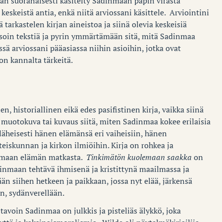
än suoranaisesti käsitelty Sadinmaan papin virasta
n keskeistä antia, enkä niitä arviossani käsittele. Arviointini
 tarkastelen kirjan aineistoa ja siinä olevia keskeisiä
ysoin tekstiä ja pyrin ymmärtämään sitä, mitä Sadinmaa
ssä arviossani pääasiassa niihin asioihin, jotka ovat
n kannalta tärkeitä.
n, historiallinen eikä edes pasifistinen kirja, vaikka siinä
n muotokuva tai kuvaus siitä, miten Sadinmaa kokee erilaisia
 läheisesti hänen elämänsä eri vaiheisiin, hänen
eiskunnan ja kirkon ilmiöihin. Kirja on rohkea ja
dinmaan elämän matkasta.
Tinkimätön kuolemaan saakka
on
dinmaan tehtävä ihmisenä ja kristittynä maailmassa ja
än siihen hetkeen ja paikkaan, jossa nyt elää, järkensä
n, sydänverellään.
avoin Sadinmaa on julkkis ja pisteliäs älykkö, joka