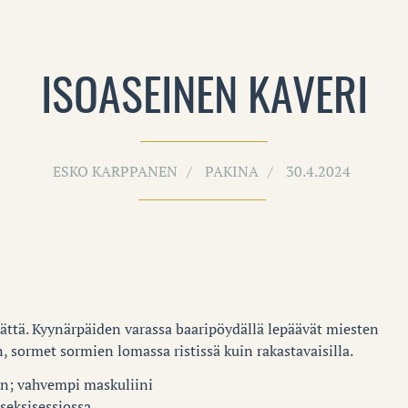
ISOASEINEN KAVERI
ESKO KARPPANEN
PAKINA
30.4.2024
kättä. Kyynärpäiden varassa baaripöydällä lepäävät miesten
, sormet sormien lomassa ristissä kuin rakastavaisilla.
n; vahvempi maskuliini
seksisessiossa.