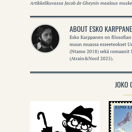
Artikkelikuvassa Jacob de Gheynin maalaus musket
ABOUT
ESKO KARPPAN
Esko Karppanen on filosofian l
muun muassa esseeteokset Un
(Ntamo 2018) sekä romaanit 
(Atrain&Nord 2025).
JOKO 