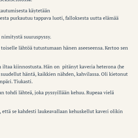
kautumisesta käytetään
esta purkautuu tappava luoti, falloksesta uutta elämää
a nimitystä suuruspyssy.
 toiselle lähtöä tutustumaan hänen aseeseensa. Kertoo sen
n iltaa kiinnostusta. Hän on pitänyt kaveria heterona (he
 suudellut häntä, kaikkien nähden, kahvilassa. Oli kietonut
päri. Tiukasti.
an tohdi lähteä, joka pyssyillään kehuu. Rupeaa vielä
, että se kahdesti laukeavallaan kehuskellut kaveri olikin