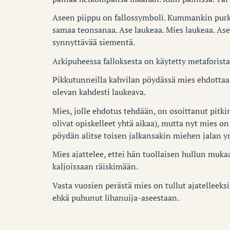
Aseen piippu on fallossymboli. Kummankin pur
samaa teonsanaa. Ase laukeaa. Mies laukeaa. Ase
synnyttävää siementä.
Arkipuheessa falloksesta on käytetty metaforist
Pikkutunneilla kahvilan pöydässä mies ehdottaa
olevan kahdesti laukeava.
Mies, jolle ehdotus tehdään, on osoittanut pitki
olivat opiskelleet yhtä aikaa), mutta nyt mies on
pöydän alitse toisen jalkansakin miehen jalan ym
Mies ajattelee, ettei hän tuollaisen hullun muka
kaljoissaan räiskimään.
Vasta vuosien perästä mies on tullut ajatelleeksi
ehkä puhunut lihanuija-aseestaan.