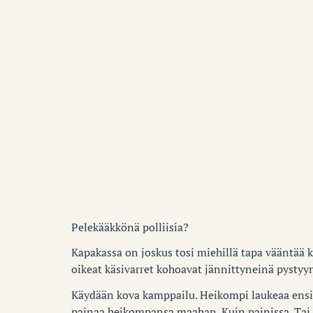
Pelekääkkönä polliisia?
Kapakassa on joskus tosi miehillä tapa vääntää 
oikeat käsivarret kohoavat jännittyneinä pystyyn
Käydään kova kamppailu. Heikompi laukeaa ensi
painaa heikompansa maahan. Kuin painissa. Tai 