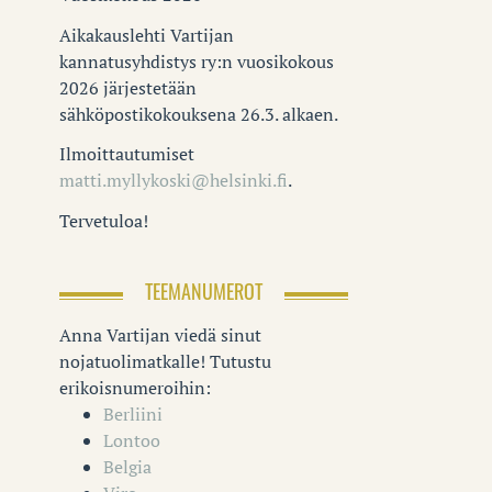
Aikakauslehti Vartijan
kannatusyhdistys ry:n vuosikokous
2026 järjestetään
sähköpostikokouksena 26.3. alkaen.
Ilmoittautumiset
matti.myllykoski@helsinki.fi
.
Tervetuloa!
TEEMANUMEROT
Anna Vartijan viedä sinut
nojatuolimatkalle! Tutustu
erikoisnumeroihin:
Berliini
Lontoo
Belgia