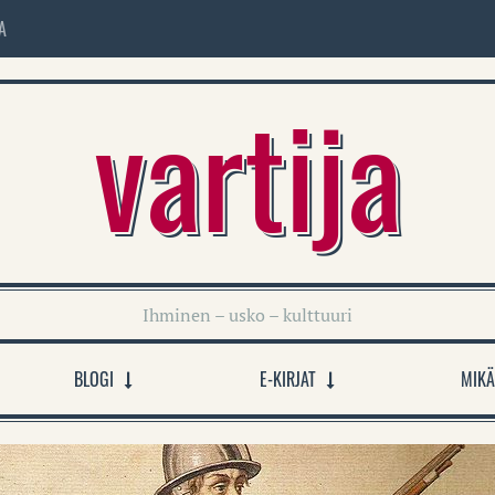
A
vartija
Ihminen – usko – kulttuuri
BLOGI
E-KIRJAT
MIKÄ