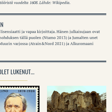
ööristä vuodelta 1608. Lähde: Wikipedia.
EN
isensiaatti ja vapaa kirjoittaja. Hänen julkaisujaan ovat
ohduksen tällä puolen (Ntamo 2013) ja Jumalten unet
Muurin varjossa (Atrain&Nord 2021) ja Alkuromaani
OLET LUKENUT...