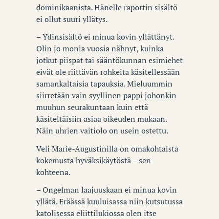
dominikaanista. Hänelle raportin sisältö
ei ollut suuri yllätys.
– Ydinsisältö ei minua kovin yllättänyt.
Olin jo monia vuosia nähnyt, kuinka
jotkut piispat tai sääntökunnan esimiehet
eivät ole riittävän rohkeita käsitellessään
samankaltaisia tapauksia. Mieluummin
siirretään vain syyllinen pappi johonkin
muuhun seurakuntaan kuin että
käsiteltäisiin asiaa oikeuden mukaan.
Näin uhrien vaitiolo on usein ostettu.
Veli Marie-Augustinilla on omakohtaista
kokemusta hyväksikäytöstä – sen
kohteena.
– Ongelman laajuuskaan ei minua kovin
yllätä. Eräässä kuuluisassa niin kutsutussa
katolisessa eliittilukiossa olen itse