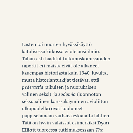
HAASTATTELU
18.10.2021
Lasten tai nuorten hyväksikäyttö
katolisessa kirkossa ei ole uusi ilmiö.
Tähän asti laaditut tutkimuskomissioiden
raportit eri maista eivät ole alkaneet
kauempaa historiasta kuin 1940-luvulta,
mutta historiantutkijat tietävät, että
pederastia
(aikuisen ja nuorukaisen
välinen seksi) ja
sodomia
(luonnoton
seksuaalinen kanssakäyminen avioliiton
ulkopuolella) ovat kuuluneet
pappiselämään varhaiskeskiajalta lähtien.
Tätä on hyvin valaissut esimerkiksi
Dyan
Elliott
tuoreessa tutkimuksessaan
The