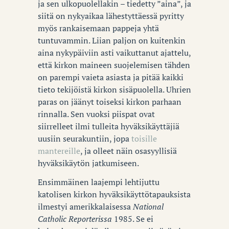
ja sen ulkopuolellakin – tiedetty ”aina”, ja
siitä on nykyaikaa lähestyttäessä pyritty
myös rankaisemaan pappeja yhtä
tuntuvammin. Liian paljon on kuitenkin
aina nykypäiviin asti vaikuttanut ajattelu,
että kirkon maineen suojelemisen tähden
on parempi vaieta asiasta ja pitää kaikki
tieto tekijöistä kirkon sisäpuolella. Uhrien
paras on jäänyt toiseksi kirkon parhaan
rinnalla. Sen vuoksi piispat ovat
siirrelleet ilmi tulleita hyväksikäyttäjiä
uusiin seurakuntiin, jopa
toisille
mantereille
, ja olleet näin osasyyllisiä
hyväksikäytön jatkumiseen.
Ensimmäinen laajempi lehtijuttu
katolisen kirkon hyväksikäyttötapauksista
ilmestyi amerikkalaisessa
National
Catholic Reporterissa
1985. Se ei