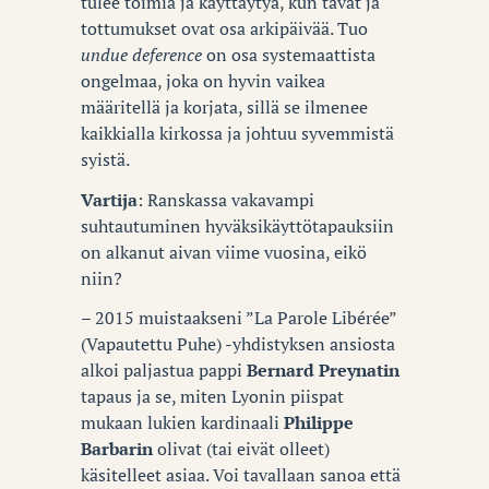
tulee toimia ja käyttäytyä, kun tavat ja
tottumukset ovat osa arkipäivää. Tuo
undue deference
on osa systemaattista
ongelmaa, joka on hyvin vaikea
määritellä ja korjata, sillä se ilmenee
kaikkialla kirkossa ja johtuu syvemmistä
syistä.
Vartija
: Ranskassa vakavampi
suhtautuminen hyväksikäyttötapauksiin
on alkanut aivan viime vuosina, eikö
niin?
– 2015 muistaakseni ”La Parole Libérée”
(Vapautettu Puhe) -yhdistyksen ansiosta
alkoi paljastua pappi
Bernard Preynatin
tapaus ja se, miten Lyonin piispat
mukaan lukien kardinaali
Philippe
Barbarin
olivat (tai eivät olleet)
käsitelleet asiaa. Voi tavallaan sanoa että