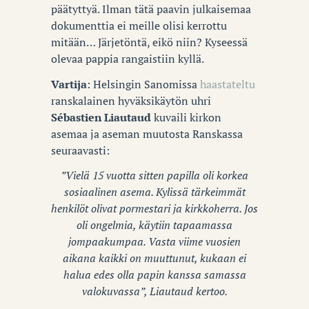
päätyttyä. Ilman tätä paavin julkaisemaa
dokumenttia ei meille olisi kerrottu
mitään… Järjetöntä, eikö niin? Kyseessä
olevaa pappia rangaistiin kyllä.
Vartija
: Helsingin Sanomissa
haastateltu
ranskalainen hyväksikäytön uhri
Sébastien
Liautaud
kuvaili kirkon
asemaa ja aseman muutosta Ranskassa
seuraavasti:
”Vielä 15 vuotta sitten papilla oli korkea
sosiaalinen asema. Kylissä tärkeimmät
henkilöt olivat pormestari ja kirkkoherra. Jos
oli ongelmia, käytiin tapaamassa
jompaakumpaa. Vasta viime vuosien
aikana kaikki on muuttunut, kukaan ei
halua edes olla papin kanssa samassa
valokuvassa”, Liautaud kertoo.