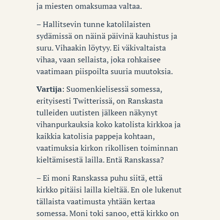
ja miesten omaksumaa valtaa.
– Hallitsevin tunne katolilaisten
sydämissä on näinä päivinä kauhistus ja
suru. Vihaakin löytyy. Ei väkivaltaista
vihaa, vaan sellaista, joka rohkaisee
vaatimaan piispoilta suuria muutoksia.
Vartija
: Suomenkielisessä somessa,
erityisesti Twitterissä, on Ranskasta
tulleiden uutisten jälkeen näkynyt
vihanpurkauksia koko katolista kirkkoa ja
kaikkia katolisia pappeja kohtaan,
vaatimuksia kirkon rikollisen toiminnan
kieltämisestä lailla. Entä Ranskassa?
– Ei moni Ranskassa puhu siitä, että
kirkko pitäisi lailla kieltää. En ole lukenut
tällaista vaatimusta yhtään kertaa
somessa. Moni toki sanoo, että kirkko on