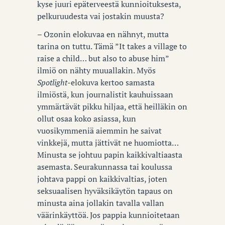
kyse juuri epäterveestä kunnioituksesta,
pelkuruudesta vai jostakin muusta?
– Ozonin elokuvaa en nähnyt, mutta
tarina on tuttu. Tämä ”It takes a village to
raise a child… but also to abuse him”
ilmiö on nähty muuallakin. Myös
Spotlight
-elokuva kertoo samasta
ilmiöstä, kun journalistit kauhuissaan
ymmärtävät pikku hiljaa, että heilläkin on
ollut osaa koko asiassa, kun
vuosikymmeniä aiemmin he saivat
vinkkejä, mutta jättivät ne huomiotta…
Minusta se johtuu papin kaikkivaltiaasta
asemasta. Seurakunnassa tai koulussa
johtava pappi on kaikkivaltias, joten
seksuaalisen hyväksikäytön tapaus on
minusta aina jollakin tavalla vallan
väärinkäyttöä. Jos pappia kunnioitetaan