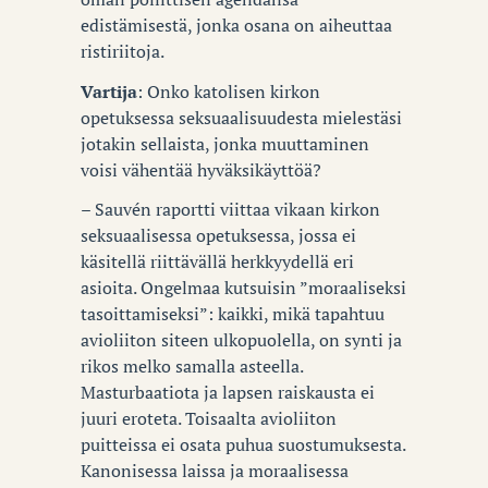
edistämisestä, jonka osana on aiheuttaa
ristiriitoja.
Vartija
: Onko katolisen kirkon
opetuksessa seksuaalisuudesta mielestäsi
jotakin sellaista, jonka muuttaminen
voisi vähentää hyväksikäyttöä?
– Sauvén raportti viittaa vikaan kirkon
seksuaalisessa opetuksessa, jossa ei
käsitellä riittävällä herkkyydellä eri
asioita. Ongelmaa kutsuisin ”moraaliseksi
tasoittamiseksi”: kaikki, mikä tapahtuu
avioliiton siteen ulkopuolella, on synti ja
rikos melko samalla asteella.
Masturbaatiota ja lapsen raiskausta ei
juuri eroteta. Toisaalta avioliiton
puitteissa ei osata puhua suostumuksesta.
Kanonisessa laissa ja moraalisessa