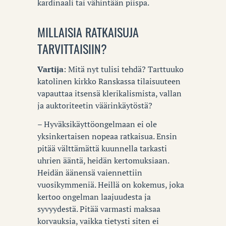
kardinaali tai vähintään piispa.
MILLAISIA RATKAISUJA
TARVITTAISIIN?
Vartija
: Mitä nyt tulisi tehdä? Tarttuuko
katolinen kirkko Ranskassa tilaisuuteen
vapauttaa itsensä klerikalismista, vallan
ja auktoriteetin väärinkäytöstä?
– Hyväksikäyttöongelmaan ei ole
yksinkertaisen nopeaa ratkaisua. Ensin
pitää välttämättä kuunnella tarkasti
uhrien ääntä, heidän kertomuksiaan.
Heidän äänensä vaiennettiin
vuosikymmeniä. Heillä on kokemus, joka
kertoo ongelman laajuudesta ja
syvyydestä. Pitää varmasti maksaa
korvauksia, vaikka tietysti siten ei