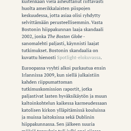
kuitenkaan vielä aiheuttanut riittävästi
huolta amerikkalaisten piispojen
keskuudessa, jotta asiaa olisi ryhdytty
selvittämään perusteellisemmin. Vasta
Bostonin hiippakunnan laaja skandaali
2002, jonka
The Boston Globe
-
sanomalehti paljasti, käynnisti laajat
tutkimukset. Bostonin skandaalia on
kuvattu hienosti
Spotlight-elokuvassa
.
Euroopassa vyyhti alkoi purkautua ensin
Irlannissa 2009, kun siellä julkaistiin
kahden riippumattoman
tutkimuskomission raportit, jotka
paljastivat lasten hyväksikäytön ja muun
kaltoinkohtelun kaikessa karmeudessaan
katolisen kirkon ylläpitämissä kouluissa
ja muissa laitoksissa sekä Dublinin
hiippakunnassa. Sen jälkeen suuria