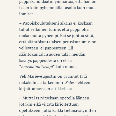
pappiskandidaatin ymmärtää, että hän on
ikään kuin pyhemmällä tasolla kuin muut
ihmiset.
– Pappiskoulutukseni aikana ei koskaan
tullut sellainen tunne, että pappi olisi
muka muita pyhempi. Kai se johtuu siitä,
että sääntökuntalaisen peruskutsumus on
veljeyteen, ei pappeuteen. Eli
sääntökuntalaisuuden takia meidän
käsitys pappeudesta on ehkä
”
horisontaalisempi
” kuin muut.
Veli Marie-Augustin on avannut tätä
näkökulmaa tarkemmin
Fides
-lehteen
kirjoittamassaan
artikkelissa.
– Muttei tarvitsekaan opetella ääneen
jotakin eikä viitata kirjoitettuun
opetukseen, jotta kaikki tietäisivät, miten