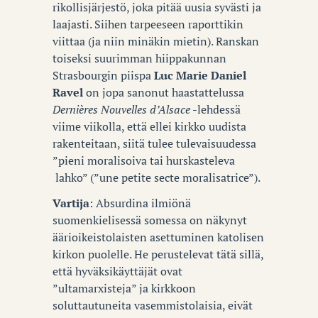
rikollisjärjestö, joka pitää uusia syvästi ja
laajasti. Siihen tarpeeseen raporttikin
viittaa (ja niin minäkin mietin). Ranskan
toiseksi suurimman hiippakunnan
Strasbourgin piispa
Luc Marie Daniel
Ravel
on jopa sanonut haastattelussa
Dernières Nouvelles d’Alsace
-lehdessä
viime viikolla, että ellei kirkko uudista
rakenteitaan, siitä tulee tulevaisuudessa
”pieni moralisoiva tai hurskasteleva
lahko” (”une petite secte moralisatrice”).
Vartija
: Absurdina ilmiönä
suomenkielisessä somessa on näkynyt
äärioikeistolaisten asettuminen katolisen
kirkon puolelle. He perustelevat tätä sillä,
että hyväksikäyttäjät ovat
”ultamarxisteja” ja kirkkoon
soluttautuneita vasemmistolaisia, eivät