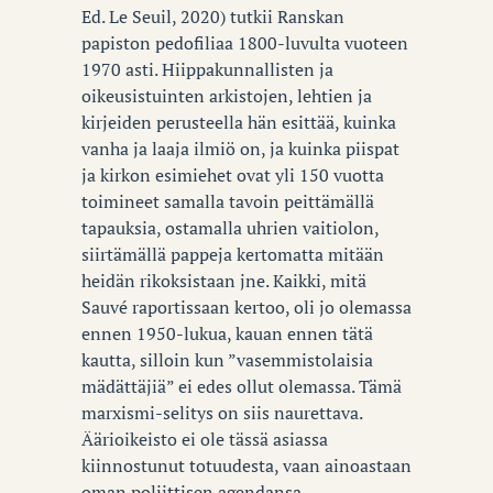
Ed. Le Seuil, 2020) tutkii Ranskan
papiston pedofiliaa 1800-luvulta vuoteen
1970 asti. Hiippakunnallisten ja
oikeusistuinten arkistojen, lehtien ja
kirjeiden perusteella hän esittää, kuinka
vanha ja laaja ilmiö on, ja kuinka piispat
ja kirkon esimiehet ovat yli 150 vuotta
toimineet samalla tavoin peittämällä
tapauksia, ostamalla uhrien vaitiolon,
siirtämällä pappeja kertomatta mitään
heidän rikoksistaan jne. Kaikki, mitä
Sauvé raportissaan kertoo, oli jo olemassa
ennen 1950-lukua, kauan ennen tätä
kautta, silloin kun ”vasemmistolaisia
mädättäjiä” ei edes ollut olemassa. Tämä
marxismi-selitys on siis naurettava.
Äärioikeisto ei ole tässä asiassa
kiinnostunut totuudesta, vaan ainoastaan
oman poliittisen agendansa