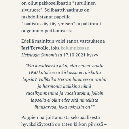
on ollut pakkoselibaatin ”surullinen
sivutuote”. Selibaattivaatimus on
mahdollistanut papeille
”saalistuskäyttäytymisen” ja palkinnut
ongelmien peittämisestä.
Edellä mainitun voisi sanoa vastauksena
Jari Tervolle
, joka
kolumnissaan
Helsingin Sanomissa
17.10.2021 kysyy:
”Vai kuvitteleeko joku, että ennen vuotta
1950 katolisessa kirkossa ei raiskattu
lapsia? Vallitsiko Herran huoneessa rauha
ja harmonia kaikkina niinä
vuosikymmeninä ja vuosisatoina, jolloin
lapsella ei ollut edes sitä nimellistä
ihmisarvoa, joka nykyisin on?”
Pappien harjoittamasta seksuaalisesta
hyväksikäytöstä on täten kirkon piirissä –