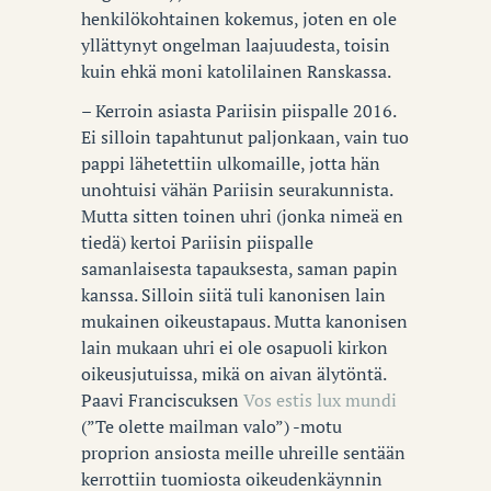
henkilökohtainen kokemus, joten en ole
yllättynyt ongelman laajuudesta, toisin
kuin ehkä moni katolilainen Ranskassa.
– Kerroin asiasta Pariisin piispalle 2016.
Ei silloin tapahtunut paljonkaan, vain tuo
pappi lähetettiin ulkomaille, jotta hän
unohtuisi vähän Pariisin seurakunnista.
Mutta sitten toinen uhri (jonka nimeä en
tiedä) kertoi Pariisin piispalle
samanlaisesta tapauksesta, saman papin
kanssa. Silloin siitä tuli kanonisen lain
mukainen oikeustapaus. Mutta kanonisen
lain mukaan uhri ei ole osapuoli kirkon
oikeusjutuissa, mikä on aivan älytöntä.
Paavi Franciscuksen
Vos estis lux mundi
(”Te olette mailman valo”) -motu
proprion ansiosta meille uhreille sentään
kerrottiin tuomiosta oikeudenkäynnin