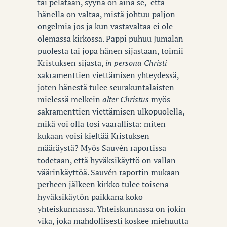
tai pelätään, syynä on aina se, että
hänella on valtaa, mistä johtuu paljon
ongelmia jos ja kun vastavaltaa ei ole
olemassa kirkossa. Pappi puhuu Jumalan
puolesta tai jopa hänen sijastaan, toimii
Kristuksen sijasta,
in persona Christi
sakramenttien viettämisen yhteydessä,
joten hänestä tulee seurakuntalaisten
mielessä melkein
alter Christus
myös
sakramenttien viettämisen ulkopuolella,
mikä voi olla tosi vaarallista: miten
kukaan voisi kieltää Kristuksen
määräystä? Myös Sauvén raportissa
todetaan, että hyväksikäyttö on vallan
väärinkäyttöä. Sauvén raportin mukaan
perheen jälkeen kirkko tulee toisena
hyväksikäytön paikkana koko
yhteiskunnassa. Yhteiskunnassa on jokin
vika, joka mahdollisesti koskee miehuutta