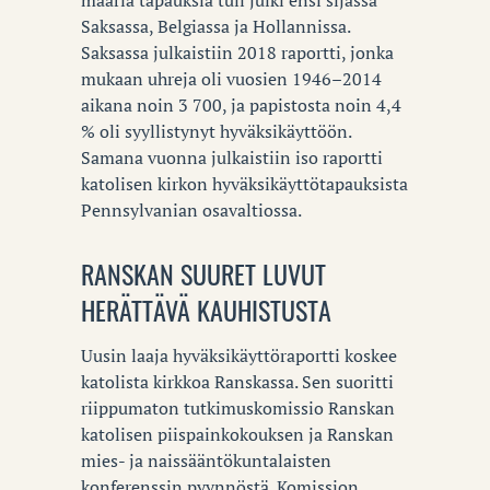
määriä tapauksia tuli julki ensi sijassa
Saksassa, Belgiassa ja Hollannissa.
Saksassa julkaistiin 2018 raportti, jonka
mukaan uhreja oli vuosien 1946–2014
aikana noin 3 700, ja papistosta noin 4,4
% oli syyllistynyt hyväksikäyttöön.
Samana vuonna julkaistiin iso raportti
katolisen kirkon hyväksikäyttötapauksista
Pennsylvanian osavaltiossa.
RANSKAN SUURET LUVUT
HERÄTTÄVÄ KAUHISTUSTA
Uusin laaja hyväksikäyttöraportti koskee
katolista kirkkoa Ranskassa. Sen suoritti
riippumaton tutkimuskomissio Ranskan
katolisen piispainkokouksen ja Ranskan
mies- ja naissääntökuntalaisten
konferenssin pyynnöstä. Komission