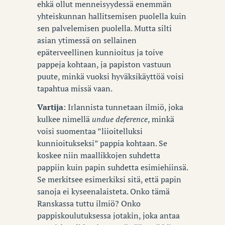
ehkä ollut menneisyydessä enemmän
yhteiskunnan hallitsemisen puolella kuin
sen palvelemisen puolella. Mutta silti
asian ytimessä on sellainen
epäterveellinen kunnioitus ja toive
pappeja kohtaan, ja papiston vastuun
puute, minkä vuoksi hyväksikäyttöä voisi
tapahtua missä vaan.
Vartija
: Irlannista tunnetaan ilmiö, joka
kulkee nimellä
undue deference
, minkä
voisi suomentaa ”liioitelluksi
kunnioitukseksi” pappia kohtaan. Se
koskee niin maallikkojen suhdetta
pappiin kuin papin suhdetta esimiehiinsä.
Se merkitsee esimerkiksi sitä, että papin
sanoja ei kyseenalaisteta. Onko tämä
Ranskassa tuttu ilmiö? Onko
pappiskoulutuksessa jotakin, joka antaa