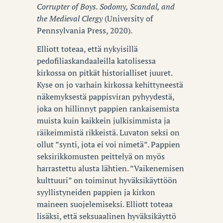
Corrupter of Boys. Sodomy, Scandal, and
the Medieval Clergy
(University of
Pennsylvania Press, 2020).
Elliott toteaa, että nykyisillä
pedofiliaskandaaleilla katolisessa
kirkossa on pitkät historialliset juuret.
Kyse on jo varhain kirkossa kehittyneestä
näkemyksestä pappisviran pyhyydestä,
joka on hillinnyt pappien rankaisemista
muista kuin kaikkein julkisimmista ja
räikeimmistä rikkeistä. Luvaton seksi on
ollut ”synti, jota ei voi nimetä”. Pappien
seksirikkomusten peittelyä on myös
harrastettu alusta lähtien. ”Vaikenemisen
kulttuuri” on toiminut hyväksikäyttöön
syyllistyneiden pappien ja kirkon
maineen suojelemiseksi. Elliott toteaa
lisäksi, että seksuaalinen hyväksikäyttö