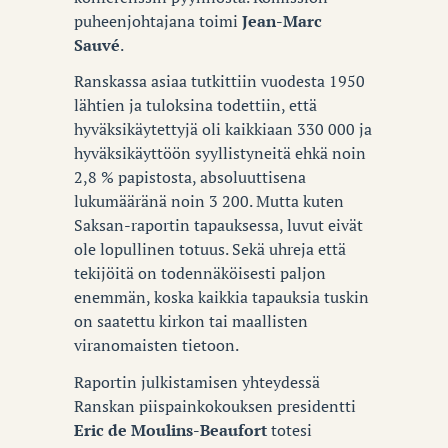
puheenjohtajana toimi
Jean-Marc
Sauvé
.
Ranskassa asiaa tutkittiin vuodesta 1950
lähtien ja tuloksina todettiin, että
hyväksikäytettyjä oli kaikkiaan 330 000 ja
hyväksikäyttöön syyllistyneitä ehkä noin
2,8 % papistosta, absoluuttisena
lukumääränä noin 3 200. Mutta kuten
Saksan-raportin tapauksessa, luvut eivät
ole lopullinen totuus. Sekä uhreja että
tekijöitä on todennäköisesti paljon
enemmän, koska kaikkia tapauksia tuskin
on saatettu kirkon tai maallisten
viranomaisten tietoon.
Raportin julkistamisen yhteydessä
Ranskan piispainkokouksen presidentti
Eric de Moulins-Beaufort
totesi