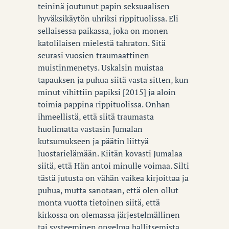
teininä joutunut papin seksuaalisen
hyväksikäytön uhriksi rippituolissa. Eli
sellaisessa paikassa, joka on monen
katolilaisen mielestä tahraton. Sitä
seurasi vuosien traumaattinen
muistinmenetys. Uskalsin muistaa
tapauksen ja puhua siitä vasta sitten, kun
minut vihittiin papiksi [2015] ja aloin
toimia pappina rippituolissa. Onhan
ihmeellistä, että siitä traumasta
huolimatta vastasin Jumalan
kutsumukseen ja päätin liittyä
luostarielämään. Kiitän kovasti Jumalaa
siitä, että Hän antoi minulle voimaa. Silti
tästä jutusta on vähän vaikea kirjoittaa ja
puhua, mutta sanotaan, että olen ollut
monta vuotta tietoinen siitä, että
kirkossa on olemassa järjestelmällinen
tai systeeminen ongelma hallitsemista,