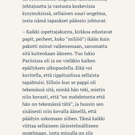
johtajuutta ja vastuuta koskevissa
kysymyksissä, sellainen suuri ongelma,
josta nämä tapaukset pääosin johtuvat.
– Kaikki (opettajakunta, kirkkoa edustavat
papit, perheet, koko ”miljöö”) ikään kuin
pakotti minut vaikenemaan, sanomatta
sitä kuitenkaan ääneen. Tuo lukio
Pariisissa oli ja on vieläkin kaiken
epäilyksen ulkopuolella. Eikä voi
kuvitella, että rippituolissa sellaista
tapahtuisi. Silloin kun se pappi oli
tekemässä sitä, minkä hän teki, mietin
niin kovasti, että ”on mahdotonta että
hän on tekemässä tätä”, ja huusin sen
sisäisesti niin kovalla äänellä, että
päädyin uskomaan siihen. Tämä kaikki
viittaa sellaiseen järjestelmälliseen
ongelmaan, josta minulla on siis