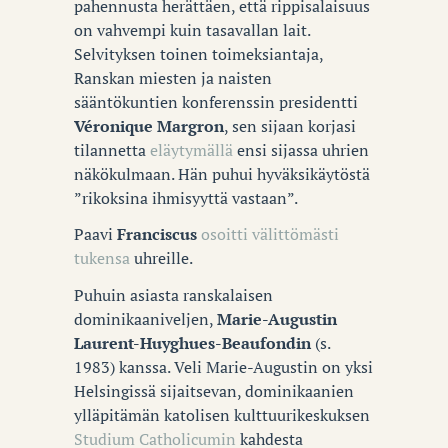
pahennusta herättäen, että rippisalaisuus
on vahvempi kuin tasavallan lait.
Selvityksen toinen toimeksiantaja,
Ranskan miesten ja naisten
sääntökuntien konferenssin presidentti
Véronique Margron
, sen sijaan korjasi
tilannetta
eläytymällä
ensi sijassa uhrien
näkökulmaan. Hän puhui hyväksikäytöstä
”rikoksina ihmisyyttä vastaan”.
Paavi
Franciscus
osoitti välittömästi
tukensa
uhreille.
Puhuin asiasta ranskalaisen
dominikaaniveljen,
Marie-Augustin
Laurent-Huyghues-Beaufondin
(s.
1983) kanssa. Veli Marie-Augustin on yksi
Helsingissä sijaitsevan, dominikaanien
ylläpitämän katolisen kulttuurikeskuksen
Studium Catholicumin
kahdesta