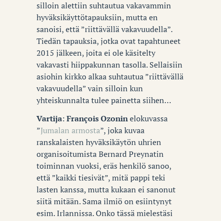
silloin alettiin suhtautua vakavammin
hyväksikäyttötapauksiin, mutta en
sanoisi, että ”riittävällä vakavuudella”.
Tiedän tapauksia, jotka ovat tapahtuneet
2015 jälkeen, joita ei ole käsitelty
vakavasti hiippakunnan tasolla. Sellaisiin
asiohin kirkko alkaa suhtautua ”riittävällä
vakavuudella” vain silloin kun
yhteiskunnalta tulee painetta siihen…
Vartija
:
François Ozonin
elokuvassa
”
Jumalan armosta
”, joka kuvaa
ranskalaisten hyväksikäytön uhrien
organisoitumista Bernard Preynatin
toiminnan vuoksi, eräs henkilö sanoo,
että ”kaikki tiesivät”, mitä pappi teki
lasten kanssa, mutta kukaan ei sanonut
siitä mitään. Sama ilmiö on esiintynyt
esim. Irlannissa. Onko tässä mielestäsi