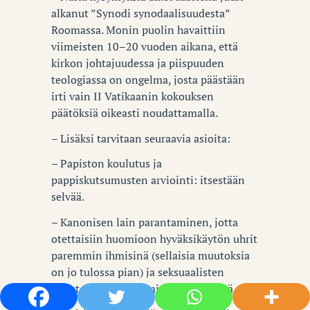
alkanut ”Synodi synodaalisuudesta”
Roomassa. Monin puolin havaittiin
viimeisten 10–20 vuoden aikana, että
kirkon johtajuudessa ja piispuuden
teologiassa on ongelma, josta päästään
irti vain II Vatikaanin kokouksen
päätöksiä oikeasti noudattamalla.
– Lisäksi tarvitaan seuraavia asioita:
– Papiston koulutus ja
pappiskutsumusten arviointi: itsestään
selvää.
– Kanonisen lain parantaminen, jotta
otettaisiin huomioon hyväksikäytön uhrit
paremmin ihmisinä (sellaisia muutoksia
on jo tulossa pian) ja seksuaalisten
rikosten määrittelemisen yhteydessä.