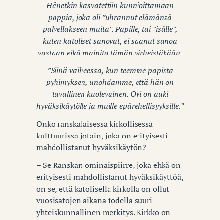
Hänetkin kasvatettiin kunnioittamaan
pappia, joka oli ”uhrannut elämänsä
palvellakseen muita”. Papille, tai ”isälle”,
kuten katoliset sanovat, ei saanut sanoa
vastaan eikä mainita tämän virheistäkään.
”Siinä vaiheessa, kun teemme papista
pyhimyksen, unohdamme, että hän on
tavallinen kuolevainen. Ovi on auki
hyväksikäytölle ja muille epärehellisyyksille.”
Onko ranskalaisessa kirkollisessa
kulttuurissa jotain, joka on erityisesti
mahdollistanut hyväksikäytön?
– Se Ranskan ominaispiirre, joka ehkä on
erityisesti mahdollistanut hyväksikäyttöä,
on se, että katolisella kirkolla on ollut
vuosisatojen aikana todella suuri
yhteiskunnallinen merkitys. Kirkko on