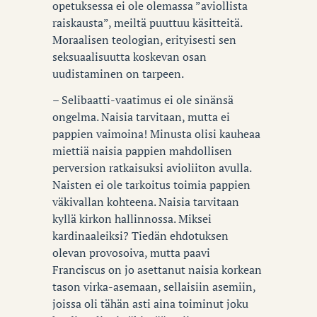
opetuksessa ei ole olemassa ”aviollista
raiskausta”, meiltä puuttuu käsitteitä.
Moraalisen teologian, erityisesti sen
seksuaalisuutta koskevan osan
uudistaminen on tarpeen.
– Selibaatti-vaatimus ei ole sinänsä
ongelma. Naisia tarvitaan, mutta ei
pappien vaimoina! Minusta olisi kauheaa
miettiä naisia pappien mahdollisen
perversion ratkaisuksi avioliiton avulla.
Naisten ei ole tarkoitus toimia pappien
väkivallan kohteena. Naisia tarvitaan
kyllä kirkon hallinnossa. Miksei
kardinaaleiksi? Tiedän ehdotuksen
olevan provosoiva, mutta paavi
Franciscus on jo asettanut naisia korkean
tason virka-asemaan, sellaisiin asemiin,
joissa oli tähän asti aina toiminut joku