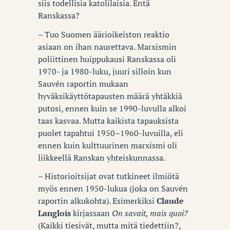
siis todellisia katolilaisia. Entä
Ranskassa?
– Tuo Suomen äärioikeiston reaktio
asiaan on ihan naurettava. Marxismin
poliittinen huippukausi Ranskassa oli
1970- ja 1980-luku, juuri silloin kun
Sauvén raportin mukaan
hyväksikäyttötapausten määrä yhtäkkiä
putosi, ennen kuin se 1990-luvulla alkoi
taas kasvaa. Mutta kaikista tapauksista
puolet tapahtui 1950–1960-luvuilla, eli
ennen kuin kulttuurinen marxismi oli
liikkeellä Ranskan yhteiskunnassa.
– Historioitsijat ovat tutkineet ilmiötä
myös ennen 1950-lukua (joka on Sauvén
raportin alkukohta). Esimerkiksi
Claude
Langlois
kirjassaan
On savait, mais quoi?
(Kaikki tiesivät, mutta mitä tiedettiin?,