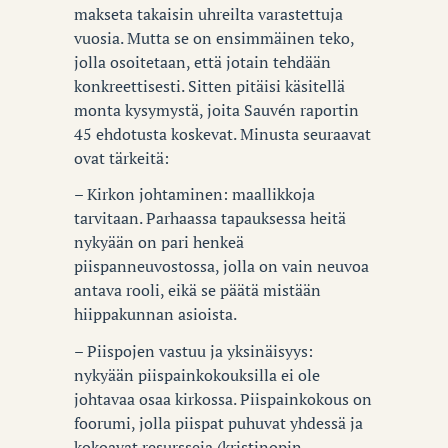
makseta takaisin uhreilta varastettuja
vuosia. Mutta se on ensimmäinen teko,
jolla osoitetaan, että jotain tehdään
konkreettisesti. Sitten pitäisi käsitellä
monta kysymystä, joita Sauvén raportin
45 ehdotusta koskevat. Minusta seuraavat
ovat tärkeitä:
– Kirkon johtaminen: maallikkoja
tarvitaan. Parhaassa tapauksessa heitä
nykyään on pari henkeä
piispanneuvostossa, jolla on vain neuvoa
antava rooli, eikä se päätä mistään
hiippakunnan asioista.
– Piispojen vastuu ja yksinäisyys:
nykyään piispainkokouksilla ei ole
johtavaa osaa kirkossa. Piispainkokous on
foorumi, jolla piispat puhuvat yhdessä ja
kokoavat resursseja (kristinopin