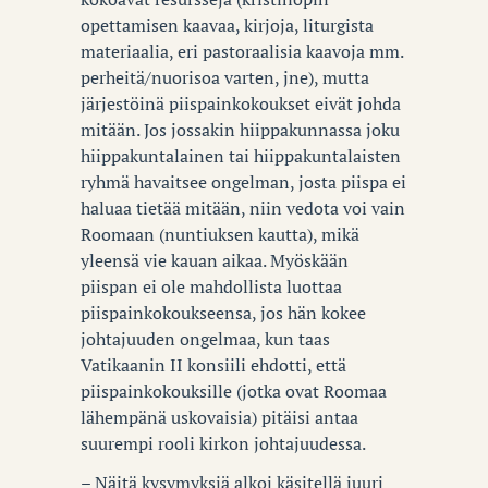
opettamisen kaavaa, kirjoja, liturgista
materiaalia, eri pastoraalisia kaavoja mm.
perheitä/nuorisoa varten, jne), mutta
järjestöinä piispainkokoukset eivät johda
mitään. Jos jossakin hiippakunnassa joku
hiippakuntalainen tai hiippakuntalaisten
ryhmä havaitsee ongelman, josta piispa ei
haluaa tietää mitään, niin vedota voi vain
Roomaan (nuntiuksen kautta), mikä
yleensä vie kauan aikaa. Myöskään
piispan ei ole mahdollista luottaa
piispainkokoukseensa, jos hän kokee
johtajuuden ongelmaa, kun taas
Vatikaanin II konsiili ehdotti, että
piispainkokouksille (jotka ovat Roomaa
lähempänä uskovaisia) pitäisi antaa
suurempi rooli kirkon johtajuudessa.
– Näitä kysymyksiä alkoi käsitellä juuri