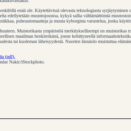
 katukuvassakin.
kilöllä enää ole. Käytettävissä olevasta teknologiasta syrjäytyminen o
ta edellytetään muuntojoustoa, kykyä sallia välttämättömiä muutostoi
tekniikkaa, puheautomaatteja ja muuta kyborgista varustelua, jonka käytö
nhuuteen. Muistorikasta ympäristöä merkityksellisempi on muistorikas m
eellisen maailman henkireikänä, jonne kehittyneellä informaatiotekniika
audesta tai kuoleman läheisyydestä. Nuorten läsnäolo muistuttaa elämän 
a (pdf).
ndar Nakic/iStockphoto.