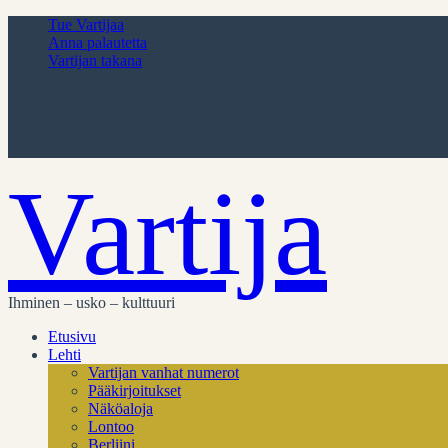
Tue Vartijaa
Anna palautetta
Vartijan takana
Vartija
Ihminen – usko – kulttuuri
Etusivu
Lehti
Vartijan vanhat numerot
Pääkirjoitukset
Näköaloja
Lontoo
Berliini