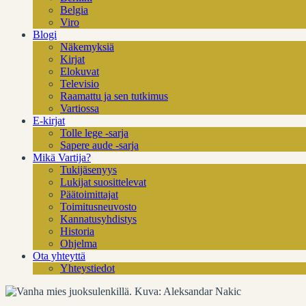
Belgia
Viro
Blogi
Näkemyksiä
Kirjat
Elokuvat
Televisio
Raamattu ja sen tutkimus
Vartiossa
E-kirjat
Tolle lege -sarja
Sapere aude -sarja
Mikä Vartija?
Tukijäsenyys
Lukijat suosittelevat
Päätoimittajat
Toimitusneuvosto
Kannatusyhdistys
Historia
Ohjelma
Ota yhteyttä
Yhteystiedot