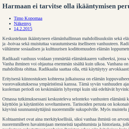
Harmaan ei tarvitse olla ikääntymisen per
Timo Kopomaa
Näkemys
14.2.2015
Keskusteluun ikääntyneen elämänhallinnan mahdollisuuksiin sekä eläm
ja -hoivaa sekä muistuttaa varautumisesta itselliseen vanhuuteen. Rad
vältämme sosiaalisen ja kulttuurisen kodittomuuden elämän loppumetre
Radikaali vanhuus voidaan ymmärtää elämänkaaren vaiheeksi, jossa vihdoi
Vanha ihminen voi ohjautua enemmän sisältä kuin ulkoa. Vanhana on m
mahdollista ohittaa. Radikaalia saattaa olla, että käyttäytyy arvokkaa
Erityisenä kiinnostuksen kohteena julkaisussa on elämän loppuvaiheen ma
vuorovaikutuksessa ympäristönsä kanssa. Tämä syvän vanhuuden ajanja
kuoleman periodi on keskimäärin lyhyempi kuin sitä edeltävät hyvinkin
Omassa tutkimuksessani keskusteleva selonteko vanhusten elämästä kuv
käyttöön ja käytäntöön soveltamiseen. Tarinoiden perusta on kokonaisv
käyvinä suunnannäyttäjinä nuoremmille sukupolville. Myös muistelu ja 
Kohtaamiset ovat aina merkityksellisiä, siksi vanhaa ihmistä on arvo
nuoremmilleen havaintojaan menneistä tapahtumista ja historiasta, jol