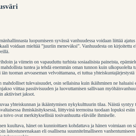
usväri
änhallinnasta luopumiseen syvässä vanhuudessa voidaan liittää ajatus 
ikaali voidaan mieltää ”juuriin meneväksi”.
Vanhuudesta on kirjoitettu e
illä.
n ja viimein on vapauduttu turhista sosiaalisista paineista, epämieluisi
ahdollista tuntea ja tehdä enemmän oman tunnon kuin ulkopuolelta tule
sti iän tuoman arvoaseman velvoittamana, ei tuttua yhteiskuntajärjestyst
hdolliset tulevaisuudet, osin sellaisina kuin ikäihminen ne haluaisi elä
kso viittaa passiivisuuden ja luovuttamisen sallivaan myöhäisvanhuut
 aktiiviset jaksot.
aa yhteiskunnan ja ikääntymisen nykykulttuurin tilaa. Näistä syntyy t
altaisessa ihmiskäsityksessä, liittyvinä teemoina tuodaan lopuksi esii
toivo ovat merkityksellisiä tosivanhuutta elävälle ihmiselle.
staen kuultava, hänet on kunnioittaen kohdattava ja hänen voimiaan on 
loin laitostuneenakaan eli osallisena suunnitelmalliseen vanhentumiseen