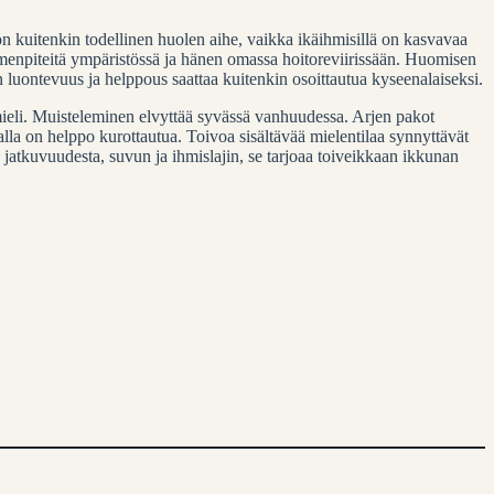
n kuitenkin todellinen huolen aihe, vaikka ikäihmisillä on kasvavaa
menpiteitä ympäristössä ja hänen omassa hoitoreviirissään. Huomisen
n luontevuus ja helppous saattaa kuitenkin osoittautua kyseenalaiseksi.
ieli. Muisteleminen elvyttää syvässä vanhuudessa. Arjen pakot
lla on helppo kurottautua. Toivoa sisältävää mielentilaa synnyttävät
jatkuvuudesta, suvun ja ihmislajin, se tarjoaa toiveikkaan ikkunan