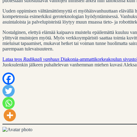
puolestaan sulostuttavat vanhojen ihmisten arkea niin laitoksissa kuin
Uuden oppimisen välttämättömyyttä ei myöhäisvanhuuttaan elävällä hen
kompetenssia esimerkiksi geroteknologian hyödyntämisessä. Vanhuksel
asuintaloista ja palvelupisteistä löytyy muun muassa tieto- ja robotti
Nostalginen, elettyä elämää kaipaava muistelu epäilemättä kuuluu va
ylittyvät muistojen myötä. Myös verkkoympäristö saattaa toimia kuvitt
mieluisat tapaamiset, mukavat hetket tai voiman tunne huolimatta sair
parempaan tulevaisuuteen.
Lataa teos
Radikaali vanhuus
Diakonia-ammattikorkeakoulun sivustolt
Juoksulenkin jälkeen puhaltelevan vanhemman miehen kuvasi Aleksa