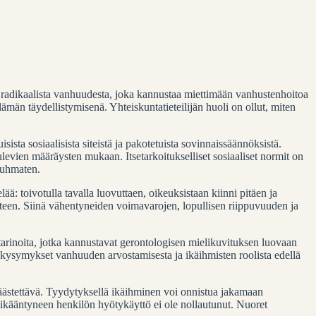
radikaalista vanhuudesta, joka kannustaa miettimään vanhustenhoitoa
lämän täydellistymisenä. Yhteiskuntatieteilijän huoli on ollut, miten
sta sosiaalisista siteistä ja pakotetuista sovinnaissäännöksistä.
vien määräysten mukaan. Itsetarkoitukselliset sosiaaliset normit on
ä uhmaten.
ä: toivotulla tavalla luovuttaen, oikeuksistaan kiinni pitäen ja
een. Siinä vähentyneiden voimavarojen, lopullisen riippuvuuden ja
arinoita, jotka kannustavat gerontologisen mielikuvituksen luovaan
n kysymykset vanhuuden arvostamisesta ja ikäihmisten roolista edellä
säästettävä. Tyydytyksellä ikäihminen voi onnistua jakamaan
 ikääntyneen henkilön hyötykäyttö ei ole nollautunut. Nuoret