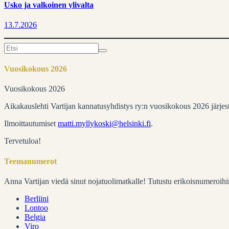
Usko ja valkoinen ylivalta
13.7.2026
Search
for:
Vuosikokous 2026
Vuosikokous 2026
Aikakauslehti Vartijan kannatusyhdistys ry:n vuosikokous 2026 järje
Ilmoittautumiset
matti.myllykoski@helsinki.fi
.
Tervetuloa!
Teemanumerot
Anna Vartijan viedä sinut nojatuolimatkalle! Tutustu erikoisnumeroihi
Berliini
Lontoo
Belgia
Viro