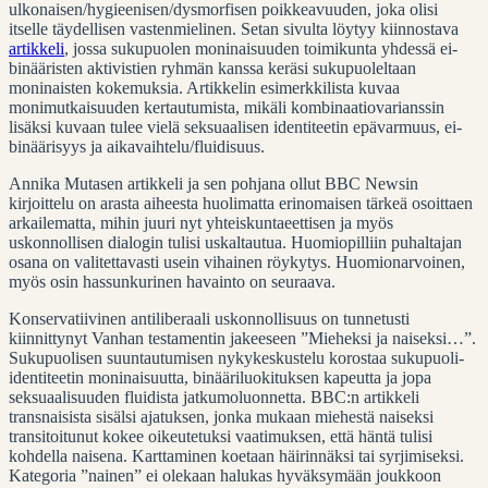
ulkonaisen/hygieenisen/dysmorfisen poikkeavuuden, joka olisi
itselle täydellisen vastenmielinen. Setan sivulta löytyy kiinnostava
artikkeli
, jossa sukupuolen moninaisuuden toimikunta yhdessä ei-
binääristen aktivistien ryhmän kanssa keräsi sukupuoleltaan
moninaisten kokemuksia. Artikkelin esimerkkilista kuvaa
monimutkaisuuden kertautumista, mikäli kombinaatiovarianssin
lisäksi kuvaan tulee vielä seksuaalisen identiteetin epävarmuus, ei-
binäärisyys ja aikavaihtelu/fluidisuus.
Annika Mutasen artikkeli ja sen pohjana ollut BBC Newsin
kirjoittelu on arasta aiheesta huolimatta erinomaisen tärkeä osoittaen
arkailematta, mihin juuri nyt yhteiskuntaeettisen ja myös
uskonnollisen dialogin tulisi uskaltautua. Huomiopilliin puhaltajan
osana on valitettavasti usein vihainen röykytys. Huomionarvoinen,
myös osin hassunkurinen havainto on seuraava.
Konservatiivinen antiliberaali uskonnollisuus on tunnetusti
kiinnittynyt Vanhan testamentin jakeeseen ”Mieheksi ja naiseksi…”.
Sukupuolisen suuntautumisen nykykeskustelu korostaa sukupuoli-
identiteetin moninaisuutta, binääriluokituksen kapeutta ja jopa
seksuaalisuuden fluidista jatkumoluonnetta. BBC:n artikkeli
transnaisista sisälsi ajatuksen, jonka mukaan miehestä naiseksi
transitoitunut kokee oikeutetuksi vaatimuksen, että häntä tulisi
kohdella naisena. Karttaminen koetaan häirinnäksi tai syrjimiseksi.
Kategoria ”nainen” ei olekaan halukas hyväksymään joukkoon