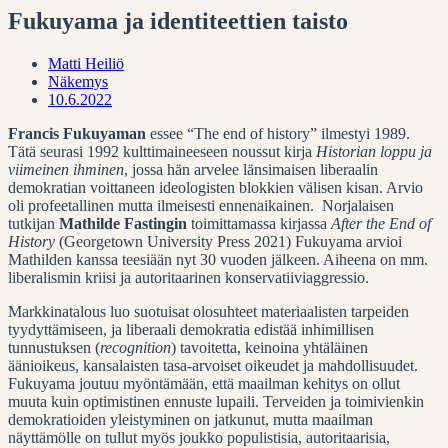
Fukuyama ja identiteettien taisto
Matti Heiliö
Näkemys
10.6.2022
Francis Fukuyaman
essee “The end of history” ilmestyi 1989.
Tätä seurasi 1992 kulttimaineeseen noussut kirja
Historian loppu ja
viimeinen ihminen
, jossa hän arvelee länsimaisen liberaalin
demokratian voittaneen ideologisten blokkien välisen kisan. Arvio
oli profeetallinen mutta ilmeisesti ennenaikainen. Norjalaisen
tutkijan
Mathilde Fastingin
toimittamassa kirjassa
After the End of
History
(Georgetown University Press 2021) Fukuyama arvioi
Mathilden kanssa teesiään nyt 30 vuoden jälkeen. Aiheena on mm.
liberalismin kriisi ja autoritaarinen konservatiiviaggressio.
Markkinatalous luo suotuisat olosuhteet materiaalisten tarpeiden
tyydyttämiseen, ja liberaali demokratia edistää inhimillisen
tunnustuksen (
recognition
) tavoitetta, keinoina yhtäläinen
äänioikeus, kansalaisten tasa-arvoiset oikeudet ja mahdollisuudet.
Fukuyama joutuu myöntämään, että maailman kehitys on ollut
muuta kuin optimistinen ennuste lupaili. Terveiden ja toimivienkin
demokratioiden yleistyminen on jatkunut, mutta maailman
näyttämölle on tullut myös joukko populistisia, autoritaarisia,