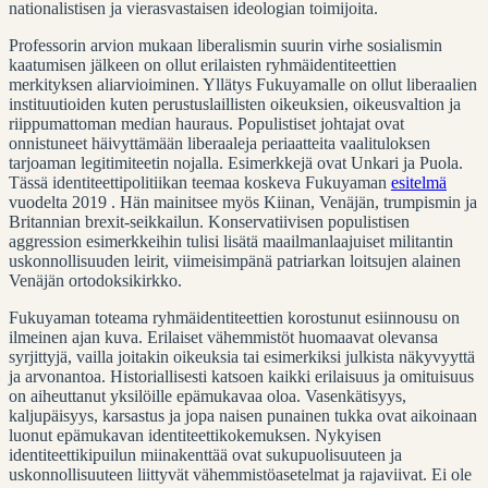
nationalistisen ja vierasvastaisen ideologian toimijoita.
Professorin arvion mukaan liberalismin suurin virhe sosialismin
kaatumisen jälkeen on ollut erilaisten ryhmäidentiteettien
merkityksen aliarvioiminen. Yllätys Fukuyamalle on ollut liberaalien
instituutioiden kuten perustuslaillisten oikeuksien, oikeusvaltion ja
riippumattoman median hauraus. Populistiset johtajat ovat
onnistuneet häivyttämään liberaaleja periaatteita vaalituloksen
tarjoaman legitimiteetin nojalla. Esimerkkejä ovat Unkari ja Puola.
Tässä identiteettipolitiikan teemaa koskeva Fukuyaman
esitelmä
vuodelta 2019 . Hän mainitsee myös Kiinan, Venäjän, trumpismin ja
Britannian brexit-seikkailun. Konservatiivisen populistisen
aggression esimerkkeihin tulisi lisätä maailmanlaajuiset militantin
uskonnollisuuden leirit, viimeisimpänä patriarkan loitsujen alainen
Venäjän ortodoksikirkko.
Fukuyaman toteama ryhmäidentiteettien korostunut esiinnousu on
ilmeinen ajan kuva. Erilaiset vähemmistöt huomaavat olevansa
syrjittyjä, vailla joitakin oikeuksia tai esimerkiksi julkista näkyvyyttä
ja arvonantoa. Historiallisesti katsoen kaikki erilaisuus ja omituisuus
on aiheuttanut yksilöille epämukavaa oloa. Vasenkätisyys,
kaljupäisyys, karsastus ja jopa naisen punainen tukka ovat aikoinaan
luonut epämukavan identiteettikokemuksen. Nykyisen
identiteettikipuilun miinakenttää ovat sukupuolisuuteen ja
uskonnollisuuteen liittyvät vähemmistöasetelmat ja rajaviivat. Ei ole