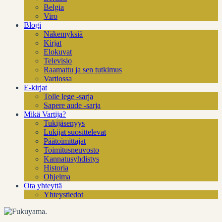
Belgia
Viro
Blogi
Näkemyksiä
Kirjat
Elokuvat
Televisio
Raamattu ja sen tutkimus
Vartiossa
E-kirjat
Tolle lege -sarja
Sapere aude -sarja
Mikä Vartija?
Tukijäsenyys
Lukijat suosittelevat
Päätoimittajat
Toimitusneuvosto
Kannatusyhdistys
Historia
Ohjelma
Ota yhteyttä
Yhteystiedot