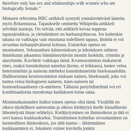
therefore only has sex and relationships with women who are
biologically female.”
Mutasen referoima BBC-artikkeli synnytti ymmärrettävästi laineita
myös Britanniassa. Tapaukselle omistettu Wikipedia-artikkeli
selvittää taustoja. On selvää, että artikkeli kuvaa suppeaa
tapausjoukkoa, ja yleistäminen on harhaanjohtavaa. Jos kuitenkin
takana on vaikkapa vain muutama todellinen tapaus, ilmiötä ei voi
sivuuttaa turhanpäiväisenä kohuna. Esimerkin opetus on
moninainen. Seksuaalisen kiinnostuksen ja inhotuksen suhteen
ihmiskunta jakaantuu hämäännyttävän moniin luokkiin, ryhmiin ja
alaryhmiin. Kuvittele vaikkapa tämä: Kromosomiston mukaisesti
mies, osaksi transitoitunut naiseksi (kemo, ei leikkaus), tuntee vetoa
heteromiehiin ja naisesta mieheksi transitoituneisiin biseksuaaleihin.
Illallisseurana kromosomiston mukaan nainen, biseksuaali, joka voi
tuntea vetoa biologiseen naiseen, trans-naiseen tai
homoseksuaaliseen cis-mieheen. Tällaisia pariyhdistelmiä voi eri
kombinaatioista muodostaa luullakseni toista sataa.
Monimutkaisuuden lisäksi toinen opetus olisi tämä. Yksilöllä on
oltava täydellinen autonomia ja oikeus kieltäytyä itselle kiusallisesta
lähentelystä ilman selittelyä. Kieltäytyminen on ihmisoikeus ja tätä ei
sovi katsoa loukkaukseksi. Transihmisen kohtelias sivuuttaminen on
luonnollinen ihmisoikeus, jos siltä tuntuu – lähimmäisen
loukkaaminen ei. Jokainen voinee kuvitella jonkin