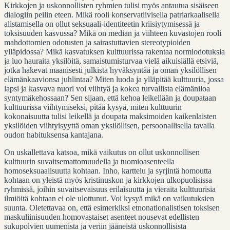
Kirkkojen ja uskonnollisten ryhmien tulisi myös antautua sisäiseen
dialogiin peilin eteen. Mikä rooli konservatiivisella patriarkaalisella
alistamisella on ollut seksuaali-identiteetin kriisiytymisessä ja
toksisuuden kasvussa? Mikä on median ja viihteen kuvastojen rooli
mahdottomien odotusten ja sairastuttavien stereotypioiden
ylläpidossa? Mikä kasvatuksen kulttuurissa rakentaa normiodotuksia
ja luo hauraita yksilöitä, samaistumisturvaa vielä aikuisiällä etsiviä,
jotka hakevat maanisesti julkista hyväksyntää ja oman yksilöllisen
elämänkaavionsa juhlintaa? Miten luoda ja ylläpitää kulttuuria, jossa
lapsi ja kasvava nuori voi viihtyä ja kokea turvallista elämäniloa
syntymäkehossaan? Sen sijaan, että kehoa leikellään ja doupataan
kulttuurissa viihtymiseksi, pitää kysyä, miten kulttuurin
kokonaisuutta tulisi leikellä ja doupata maksimoiden kaikenlaisten
yksilöiden viihtyisyyttä oman yksilöllisen, persoonallisella tavalla
oudon habituksensa kantajana.
On uskallettava katsoa, mikä vaikutus on ollut uskonnollisen
kulttuurin suvaitsemattomuudella ja tuomioasenteella
homoseksuaalisuutta kohtaan. Inho, karttelu ja syrjintä homoutta
kohtaan on yleistä myös kristinuskon ja kirkkojen ulkopuolisissa
ryhmissä, joihin suvaitsevaisuus erilaisuutta ja vieraita kulttuurisia
ilmiöitä kohtaan ei ole ulottunut. Voi kysyä mikä on vaikutuksien
suunta. Oletettavaa on, että esimerkiksi etnonationalistisen toksisen
maskuliinisuuden homovastaiset asenteet nousevat edellisten
sukupolvien uumenista ja veriin jääneistä uskonnollisista