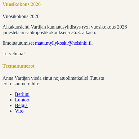
Vuosikokous 2026
Vuosikokous 2026
Aikakauslehti Vartijan kannatusyhdistys ry:n vuosikokous 2026
järjestetään sähköpostikokouksena 26.3. alkaen.
Ilmoittautumiset
matti.myllykoski@helsinki.fi
.
Tervetuloa!
Teemanumerot
Anna Vartijan viedä sinut nojatuolimatkalle! Tutustu
erikoisnumeroihin:
Berliini
Lontoo
Belgia
Viro