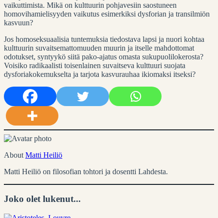
vaikuttimista. Mikä on kulttuurin pohjavesiin saostuneen
homovihamielisyyden vaikutus esimerkiksi dysforian ja transilmiön
kasvuun?
Jos homoseksuaalisia tuntemuksia tiedostava lapsi ja nuori kohtaa
kulttuurin suvaitsemattomuuden muurin ja itselle mahdottomat
odotukset, syntyykö siitä pako-ajatus omasta sukupuolilokerosta?
Voisiko radikaalisti toisenlainen suvaitseva kulttuuri suojata
dysforiakokemukselta ja tarjota kasvurauhaa ikiomaksi itseksi?
About
Matti Heiliö
Matti Heiliö on filosofian tohtori ja dosentti Lahdesta.
Joko olet lukenut...