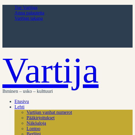
Tue Vartijaa
Anna palautetta
Vartijan takana
Vartija
Ihminen – usko – kulttuuri
Etusivu
Lehti
Vartijan vanhat numerot
Pääkirjoitukset
Näköaloja
Lontoo
Berliini