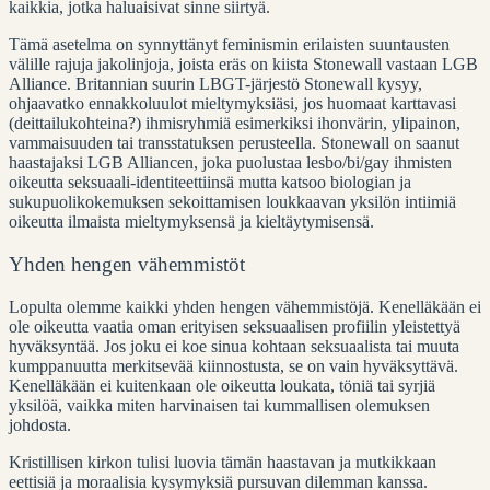
kaikkia, jotka haluaisivat sinne siirtyä.
Tämä asetelma on synnyttänyt feminismin erilaisten suuntausten
välille rajuja jakolinjoja, joista eräs on kiista Stonewall vastaan LGB
Alliance. Britannian suurin LBGT-järjestö Stonewall kysyy,
ohjaavatko ennakkoluulot mieltymyksiäsi, jos huomaat karttavasi
(deittailukohteina?) ihmisryhmiä esimerkiksi ihonvärin, ylipainon,
vammaisuuden tai transstatuksen perusteella. Stonewall on saanut
haastajaksi LGB Alliancen, joka puolustaa lesbo/bi/gay ihmisten
oikeutta seksuaali-identiteettiinsä mutta katsoo biologian ja
sukupuolikokemuksen sekoittamisen loukkaavan yksilön intiimiä
oikeutta ilmaista mieltymyksensä ja kieltäytymisensä.
Yhden hengen vähemmistöt
Lopulta olemme kaikki yhden hengen vähemmistöjä. Kenelläkään ei
ole oikeutta vaatia oman erityisen seksuaalisen profiilin yleistettyä
hyväksyntää. Jos joku ei koe sinua kohtaan seksuaalista tai muuta
kumppanuutta merkitsevää kiinnostusta, se on vain hyväksyttävä.
Kenelläkään ei kuitenkaan ole oikeutta loukata, töniä tai syrjiä
yksilöä, vaikka miten harvinaisen tai kummallisen olemuksen
johdosta.
Kristillisen kirkon tulisi luovia tämän haastavan ja mutkikkaan
eettisiä ja moraalisia kysymyksiä pursuvan dilemman kanssa.