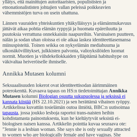
yllätys, että mainittujen autoritaaristen, populististen ja
etnonationalististen johtajien vallan peleissä poikkeavien
vähemmistöjen turva on usein uhattuna.
Lännen vauraiden yhteiskuntien yltäkylläisyys ja elämänmukavuus
jättävät aikaa pohtia elämän ryppyjä ja huomata epäreiluutta ja
puutoksia verrattuna onnekkaisiin naapureihin. Varsinaisen puutteen,
nälän ja sodan uhan oloissa ei ole aikaa laskea identiteettiasemansa
miinuspisteitä. Toinen seikka on nykyelämän mediahuuma ja
ulkonäkövillitykset, julkkisten palvonta, valioyksilöiden luomat
normit. Muotien ja viihdekellokkaiden ylläpitämä habitushype on
väkivaltaa heiveröiselle ihmiselle.
Annikka Mutasen kolumni
Seksuaalisuuden lokerot ovat identiteettisodan äärimmäinen
poterokenttä. Kuvaava tapaus on HS:n tiedetoimittajan
Annikka
Mutasen
kolumni
Biologian osuutta sukupuolessa ja seksissä ei
kannata kiistää
(HS 22.10.2021) ja sen herättämä vihainen ryöppy.
Artikkelissa kuvattiin tosielämän outoa ilmiötä, BBC:n uutisoimaa
tapausta
, jossa joukko lesboja raportoi trans-naisten heihin
kohdistamasta painostuksesta, kun he kieltäytyvät seksistä ei-
biologisen naisen kanssa. Artikkelin pointtia kuvaa seuraava ote:
”Jennie is a lesbian woman. She says she is only sexually attracted
to women who are biologically female and have vaginas. She