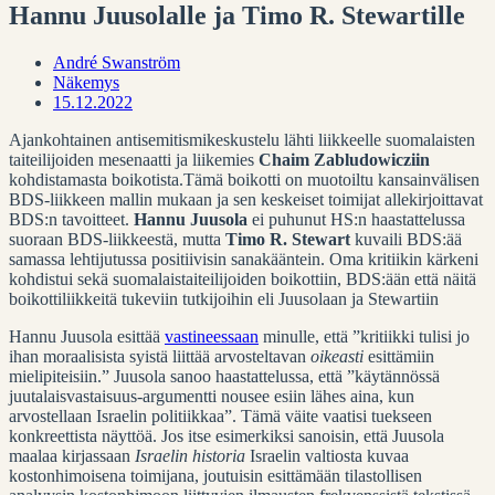
Hannu Juusolalle ja Timo R. Stewartille
André Swanström
Näkemys
15.12.2022
Ajankohtainen antisemitismikeskustelu lähti liikkeelle suomalaisten
taiteilijoiden mesenaatti ja liikemies
Chaim Zabludowicziin
kohdistamasta boikotista.
Tämä boikotti on muotoiltu kansainvälisen
BDS-liikkeen mallin mukaan ja sen keskeiset toimijat allekirjoittavat
BDS:n tavoitteet.
Hannu Juusola
ei puhunut HS:n haastattelussa
suoraan BDS-liikkeestä, mutta
Timo R. Stewart
kuvaili BDS:ää
samassa lehtijutussa positiivisin sanakääntein. Oma kritiikin kärkeni
kohdistui sekä suomalaistaiteilijoiden boikottiin, BDS:ään että näitä
boikottiliikkeitä tukeviin tutkijoihin eli Juusolaan ja Stewartiin
Hannu Juusola esittää
vastineessaan
minulle, että ”kritiikki tulisi jo
ihan moraalisista syistä liittää arvosteltavan
oikeasti
esittämiin
mielipiteisiin.” Juusola sanoo haastattelussa, että ”käytännössä
juutalaisvastaisuus-argumentti nousee esiin lähes aina, kun
arvostellaan Israelin politiikkaa”. Tämä väite vaatisi tuekseen
konkreettista näyttöä. Jos itse esimerkiksi sanoisin, että Juusola
maalaa kirjassaan
Israelin historia
Israelin valtiosta kuvaa
kostonhimoisena toimijana, joutuisin esittämään tilastollisen