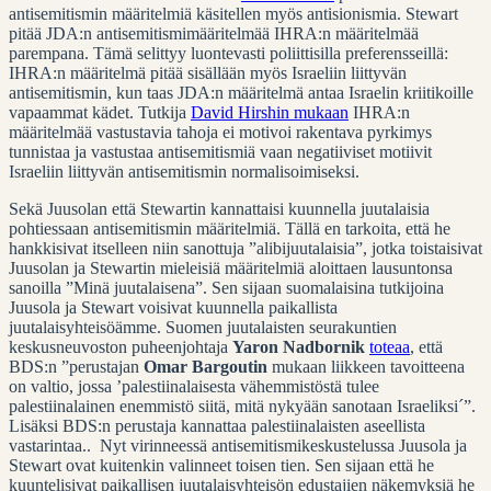
antisemitismin määritelmiä käsitellen myös antisionismia. Stewart
pitää JDA:n antisemitismimääritelmää IHRA:n määritelmää
parempana. Tämä selittyy luontevasti poliittisilla preferensseillä:
IHRA:n määritelmä pitää sisällään myös Israeliin liittyvän
antisemitismin, kun taas JDA:n määritelmä antaa Israelin kriitikoille
vapaammat kädet. Tutkija
David Hirshin mukaan
IHRA:n
määritelmää vastustavia tahoja ei motivoi rakentava pyrkimys
tunnistaa ja vastustaa antisemitismiä vaan negatiiviset motiivit
Israeliin liittyvän antisemitismin normalisoimiseksi.
Sekä Juusolan että Stewartin kannattaisi kuunnella juutalaisia
pohtiessaan antisemitismin määritelmiä. Tällä en tarkoita, että he
hankkisivat itselleen niin sanottuja ”alibijuutalaisia”, jotka toistaisivat
Juusolan ja Stewartin mieleisiä määritelmiä aloittaen lausuntonsa
sanoilla ”Minä juutalaisena”. Sen sijaan suomalaisina tutkijoina
Juusola ja Stewart voisivat kuunnella paikallista
juutalaisyhteisöämme. Suomen juutalaisten seurakuntien
keskusneuvoston puheenjohtaja
Yaron Nadbornik
toteaa
, että
BDS:n ”perustajan
Omar Bargoutin
mukaan liikkeen tavoitteena
on valtio, jossa ’palestiinalaisesta vähemmistöstä tulee
palestiinalainen enemmistö siitä, mitä nykyään sanotaan Israeliksi´”.
Lisäksi BDS:n perustaja kannattaa palestiinalaisten aseellista
vastarintaa.. Nyt virinneessä antisemitismikeskustelussa Juusola ja
Stewart ovat kuitenkin valinneet toisen tien. Sen sijaan että he
kuuntelisivat paikallisen juutalaisyhteisön edustajien näkemyksiä he