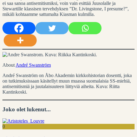
ei saa sanoa antisemitismiksi, voin vain esittää Juusolalle ja
Stewartille klassisen tervehdyksen ”Dr. Livingstone, I presume?”,
mikäli kohtaamme sattumalta Kiasman kulmilla.
About
André Swanström
André Swanström on Åbo Akademin kirkkohistorian dosentti, joka
on tutkimuksissaan käsitellyt muun muassa suomalaisia SS-miehiä,
antisemitismiä ja juutalaisuuteen liittyviä aiheita. Kuva: Riitta
Kantinkoski.
Joko olet lukenut...
0