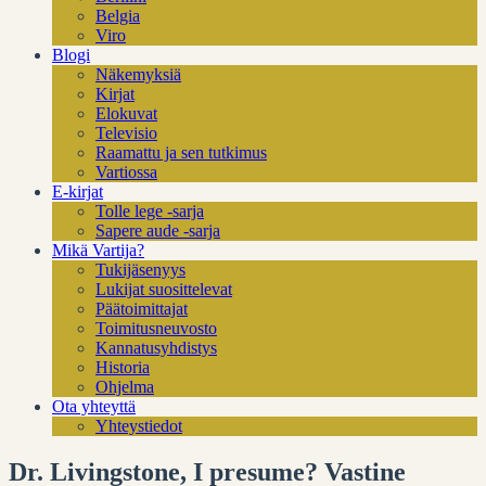
Belgia
Viro
Blogi
Näkemyksiä
Kirjat
Elokuvat
Televisio
Raamattu ja sen tutkimus
Vartiossa
E-kirjat
Tolle lege -sarja
Sapere aude -sarja
Mikä Vartija?
Tukijäsenyys
Lukijat suosittelevat
Päätoimittajat
Toimitusneuvosto
Kannatusyhdistys
Historia
Ohjelma
Ota yhteyttä
Yhteystiedot
Dr. Livingstone, I presume? Vastine