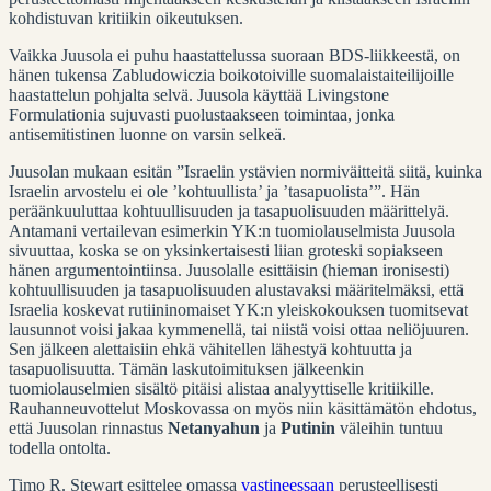
kohdistuvan kritiikin oikeutuksen.
Vaikka Juusola ei puhu haastattelussa suoraan BDS-liikkeestä, on
hänen tukensa Zabludowiczia boikotoiville suomalaistaiteilijoille
haastattelun pohjalta selvä. Juusola käyttää Livingstone
Formulationia sujuvasti puolustaakseen toimintaa, jonka
antisemitistinen luonne on varsin selkeä.
Juusolan mukaan esitän ”Israelin ystävien normiväitteitä siitä, kuinka
Israelin arvostelu ei ole ’kohtuullista’ ja ’tasapuolista’”. Hän
peräänkuuluttaa kohtuullisuuden ja tasapuolisuuden määrittelyä.
Antamani vertailevan esimerkin YK:n tuomiolauselmista Juusola
sivuuttaa, koska se on yksinkertaisesti liian groteski sopiakseen
hänen argumentointiinsa. Juusolalle esittäisin (hieman ironisesti)
kohtuullisuuden ja tasapuolisuuden alustavaksi määritelmäksi, että
Israelia koskevat rutiininomaiset YK:n yleiskokouksen tuomitsevat
lausunnot voisi jakaa kymmenellä, tai niistä voisi ottaa neliöjuuren.
Sen jälkeen alettaisiin ehkä vähitellen lähestyä kohtuutta ja
tasapuolisuutta. Tämän laskutoimituksen jälkeenkin
tuomiolauselmien sisältö pitäisi alistaa analyyttiselle kritiikille.
Rauhanneuvottelut Moskovassa on myös niin käsittämätön ehdotus,
että Juusolan rinnastus
Netanyahun
ja
Putinin
väleihin tuntuu
todella ontolta.
Timo R. Stewart esittelee omassa
vastineessaan
perusteellisesti