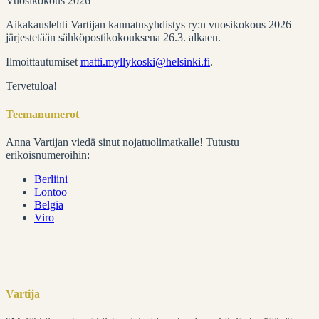
Vuosikokous 2026
Aikakauslehti Vartijan kannatusyhdistys ry:n vuosikokous 2026
järjestetään sähköpostikokouksena 26.3. alkaen.
Ilmoittautumiset
matti.myllykoski@helsinki.fi
.
Tervetuloa!
Teemanumerot
Anna Vartijan viedä sinut nojatuolimatkalle! Tutustu
erikoisnumeroihin:
Berliini
Lontoo
Belgia
Viro
Vartija