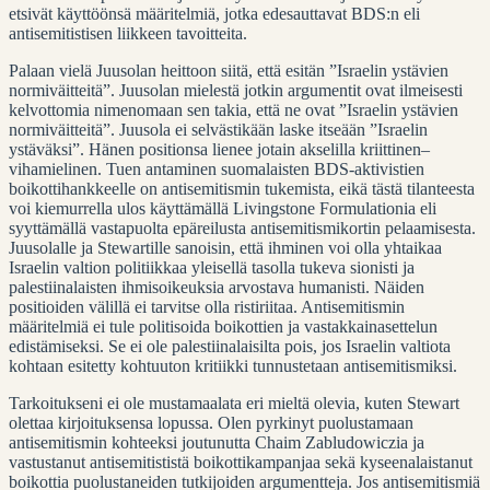
etsivät käyttöönsä määritelmiä, jotka edesauttavat BDS:n eli
antisemitistisen liikkeen tavoitteita.
Palaan vielä Juusolan heittoon siitä, että esitän ”Israelin ystävien
normiväitteitä”. Juusolan mielestä jotkin argumentit ovat ilmeisesti
kelvottomia nimenomaan sen takia, että ne ovat ”Israelin ystävien
normiväitteitä”. Juusola ei selvästikään laske itseään ”Israelin
ystäväksi”. Hänen positionsa lienee jotain akselilla kriittinen–
vihamielinen. Tuen antaminen suomalaisten BDS-aktivistien
boikottihankkeelle on antisemitismin tukemista, eikä tästä tilanteesta
voi kiemurrella ulos käyttämällä Livingstone Formulationia eli
syyttämällä vastapuolta epäreilusta antisemitismikortin pelaamisesta.
Juusolalle ja Stewartille sanoisin, että ihminen voi olla yhtaikaa
Israelin valtion politiikkaa yleisellä tasolla tukeva sionisti ja
palestiinalaisten ihmisoikeuksia arvostava humanisti. Näiden
positioiden välillä ei tarvitse olla ristiriitaa. Antisemitismin
määritelmiä ei tule politisoida boikottien ja vastakkainasettelun
edistämiseksi. Se ei ole palestiinalaisilta pois, jos Israelin valtiota
kohtaan esitetty kohtuuton kritiikki tunnustetaan antisemitismiksi.
Tarkoitukseni ei ole mustamaalata eri mieltä olevia, kuten Stewart
olettaa kirjoituksensa lopussa. Olen pyrkinyt puolustamaan
antisemitismin kohteeksi joutunutta Chaim Zabludowiczia ja
vastustanut antisemitististä boikottikampanjaa sekä kyseenalaistanut
boikottia puolustaneiden tutkijoiden argumentteja. Jos antisemitismiä