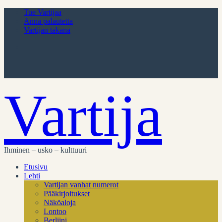
Tue Vartijaa
Anna palautetta
Vartijan takana
Vartija
Ihminen – usko – kulttuuri
Etusivu
Lehti
Vartijan vanhat numerot
Pääkirjoitukset
Näköaloja
Lontoo
Berliini