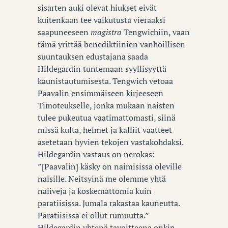
sisarten auki olevat hiukset eivät
kuitenkaan tee vaikutusta vieraaksi
saapuneeseen
magistra
Tengwichiin, vaan
tämä yrittää benediktiinien vanhoillisen
suuntauksen edustajana saada
Hildegardin tuntemaan syyllisyyttä
kaunistautumisesta. Tengwich vetoaa
Paavalin ensimmäiseen kirjeeseen
Timoteukselle, jonka mukaan naisten
tulee pukeutua vaatimattomasti, siinä
missä kulta, helmet ja kalliit vaatteet
asetetaan hyvien tekojen vastakohdaksi.
Hildegardin vastaus on nerokas:
”[Paavalin] käsky on naimisissa oleville
naisille. Neitsyinä me olemme yhtä
naiiveja ja koskemattomia kuin
paratiisissa. Jumala rakastaa kauneutta.
Paratiisissa ei ollut rumuutta.”
Hildegardin yhtenä tavoitteena onkin