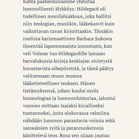
Kahta päähenkilöämme yhdistää
luonnollisesti älykköys: Hildegard oli
todellinen monilahjakkuus, joka hallitsi
niin teologian, musiikin, lääkekasvit kuin
vaikuttavan tavan kirjoittaakin. Tässäkin
roolissa karismaattinen Barbara Sukowa
ilmentää lapsenomaista innostusta, kun
veli Volmar tuo Hildegardille lainaan
harvalukuisia kirjoja keskiajan sivistystä
kuvastavista aihepiireistä, ja tämä päätyy
valitsemaan muun muassa
lääketieteellisen teoksen. Hänen
tietämyksensä, johon kuului myös
kosmologiaa ja luonnonhistoriaa, jalostui
vuosien mittaan laajaksi kirjalliseksi
tuotannoksi, josta elokuvassa valmiina
nähdään luonnon parantavia voimia sekä
sairauksien syitä ja parannuskeinoja
käsittelevä teos. Rosa sen sijaan joutuu