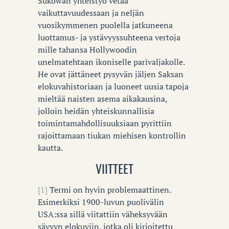
Sukowan yhteistyö vetää
vaikuttavuudessaan ja neljän
vuosikymmenen puolella jatkuneena
luottamus- ja ystävyyssuhteena vertoja
mille tahansa Hollywoodin
unelmatehtaan ikoniselle parivaljakolle.
He ovat jättäneet pysyvän jäljen Saksan
elokuvahistoriaan ja luoneet uusia tapoja
mieltää naisten asema aikakausina,
jolloin heidän yhteiskunnallisia
toimintamahdollisuuksiaan pyrittiin
rajoittamaan tiukan miehisen kontrollin
kautta.
VIITTEET
[1]
Termi on hyvin problemaattinen.
Esimerkiksi 1900-luvun puolivälin
USA:ssa sillä viitattiin väheksyvään
sävyyn elokuviin, jotka oli kirjoitettu