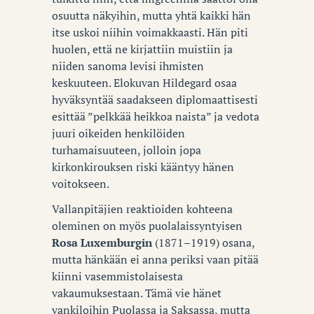
osuutta näkyihin, mutta yhtä kaikki hän
itse uskoi niihin voimakkaasti. Hän piti
huolen, että ne kirjattiin muistiin ja
niiden sanoma levisi ihmisten
keskuuteen. Elokuvan Hildegard osaa
hyväksyntää saadakseen diplomaattisesti
esittää ”pelkkää heikkoa naista” ja vedota
juuri oikeiden henkilöiden
turhamaisuuteen, jolloin jopa
kirkonkirouksen riski kääntyy hänen
voitokseen.
Vallanpitäjien reaktioiden kohteena
oleminen on myös puolalaissyntyisen
Rosa Luxemburgin
(1871–1919) osana,
mutta hänkään ei anna periksi vaan pitää
kiinni vasemmistolaisesta
vakaumuksestaan. Tämä vie hänet
vankiloihin Puolassa ja Saksassa, mutta