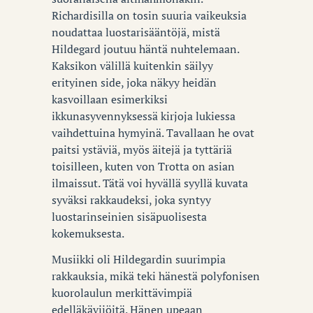
Richardisilla on tosin suuria vaikeuksia
noudattaa luostarisääntöjä, mistä
Hildegard joutuu häntä nuhtelemaan.
Kaksikon välillä kuitenkin säilyy
erityinen side, joka näkyy heidän
kasvoillaan esimerkiksi
ikkunasyvennyksessä kirjoja lukiessa
vaihdettuina hymyinä. Tavallaan he ovat
paitsi ystäviä, myös äitejä ja tyttäriä
toisilleen, kuten von Trotta on asian
ilmaissut. Tätä voi hyvällä syyllä kuvata
syväksi rakkaudeksi, joka syntyy
luostarinseinien sisäpuolisesta
kokemuksesta.
Musiikki oli Hildegardin suurimpia
rakkauksia, mikä teki hänestä polyfonisen
kuorolaulun merkittävimpiä
edelläkävijöitä. Hänen upeaan