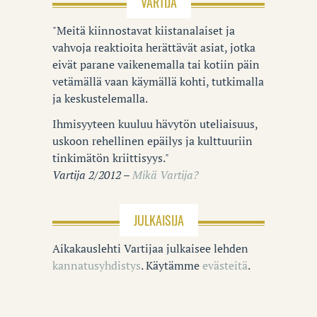
VARTIJA
"Meitä kiinnostavat kiistanalaiset ja
vahvoja reaktioita herättävät asiat, jotka
eivät parane vaikenemalla tai kotiin päin
vetämällä vaan käymällä kohti, tutkimalla
ja keskustelemalla.
Ihmisyyteen kuuluu hävytön uteliaisuus,
uskoon rehellinen epäilys ja kulttuuriin
tinkimätön kriittisyys."
Vartija 2/2012 –
Mikä Vartija?
JULKAISIJA
Aikakauslehti Vartijaa julkaisee lehden
kannatusyhdistys
. Käytämme
evästeitä
.