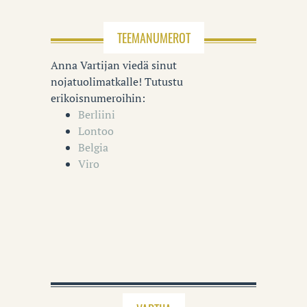
TEEMANUMEROT
Anna Vartijan viedä sinut
nojatuolimatkalle! Tutustu
erikoisnumeroihin:
Berliini
Lontoo
Belgia
Viro