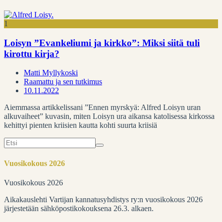
1
Loisyn ”Evankeliumi ja kirkko”: Miksi siitä tuli
kirottu kirja?
Matti Myllykoski
Raamattu ja sen tutkimus
10.11.2022
Aiemmassa artikkelissani ”Ennen myrskyä: Alfred Loisyn uran
alkuvaiheet” kuvasin, miten Loisyn ura aikansa katolisessa kirkossa
kehittyi pienten kriisien kautta kohti suurta kriisiä
Search
for:
Vuosikokous 2026
Vuosikokous 2026
Aikakauslehti Vartijan kannatusyhdistys ry:n vuosikokous 2026
järjestetään sähköpostikokouksena 26.3. alkaen.