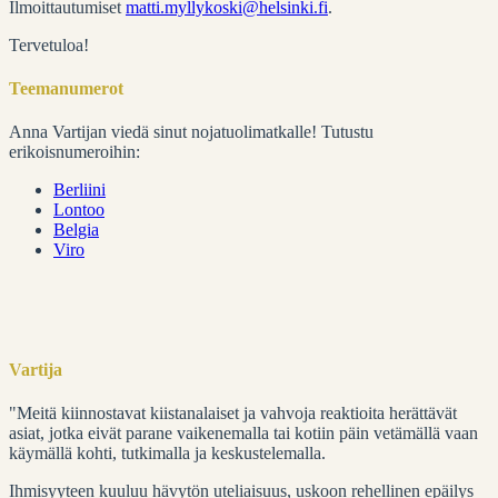
Ilmoittautumiset
matti.myllykoski@helsinki.fi
.
Tervetuloa!
Teemanumerot
Anna Vartijan viedä sinut nojatuolimatkalle! Tutustu
erikoisnumeroihin:
Berliini
Lontoo
Belgia
Viro
Vartija
"Meitä kiinnostavat kiistanalaiset ja vahvoja reaktioita herättävät
asiat, jotka eivät parane vaikenemalla tai kotiin päin vetämällä vaan
käymällä kohti, tutkimalla ja keskustelemalla.
Ihmisyyteen kuuluu hävytön uteliaisuus, uskoon rehellinen epäilys