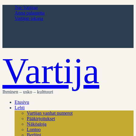
Tue Vartijaa
Anna palautetta
Vartijan takana
Vartija
Ihminen – usko – kulttuuri
Etusivu
Lehti
Vartijan vanhat numerot
Pääkirjoitukset
Näköaloja
Lontoo
Berliini