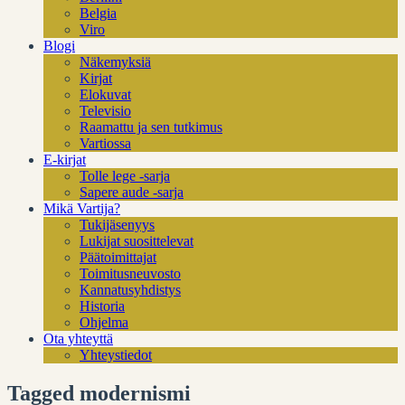
Belgia
Viro
Blogi
Näkemyksiä
Kirjat
Elokuvat
Televisio
Raamattu ja sen tutkimus
Vartiossa
E-kirjat
Tolle lege -sarja
Sapere aude -sarja
Mikä Vartija?
Tukijäsenyys
Lukijat suosittelevat
Päätoimittajat
Toimitusneuvosto
Kannatusyhdistys
Historia
Ohjelma
Ota yhteyttä
Yhteystiedot
Tagged modernismi