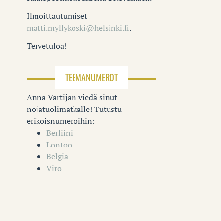
Ilmoittautumiset
matti.myllykoski@helsinki.fi
.
Tervetuloa!
TEEMANUMEROT
Anna Vartijan viedä sinut
nojatuolimatkalle! Tutustu
erikoisnumeroihin:
Berliini
Lontoo
Belgia
Viro