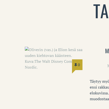
TA
M
0
Täytyy myö
ensi rakkau
elokuvissa
muodostaa 