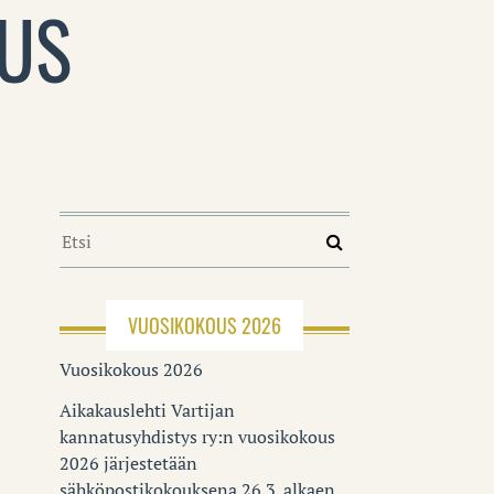
AUS
VUOSIKOKOUS 2026
Vuosikokous 2026
Aikakauslehti Vartijan
kannatusyhdistys ry:n vuosikokous
2026 järjestetään
sähköpostikokouksena 26.3. alkaen.