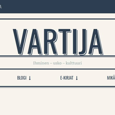
A
VARTIJA
Ihminen – usko – kulttuuri
BLOGI
E-KIRJAT
MIKÄ