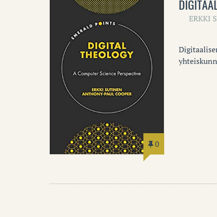
DIGITAA
ERKKI 
Digitaalis
yhteiskunn
0