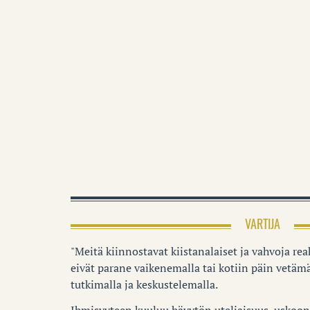
VARTIJA
"Meitä kiinnostavat kiistanalaiset ja vahvoja reak
eivät parane vaikenemalla tai kotiin päin vetämä
tutkimalla ja keskustelemalla.
Ihmisyyteen kuuluu hävytön uteliaisuus, uskoon 