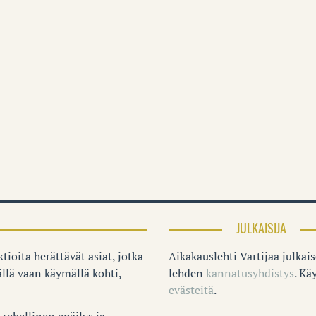
JULKAISIJA
tioita herättävät asiat, jotka
Aikakauslehti Vartijaa julkai
llä vaan käymällä kohti,
lehden
kannatusyhdistys
. K
evästeitä
.
rehellinen epäilys ja