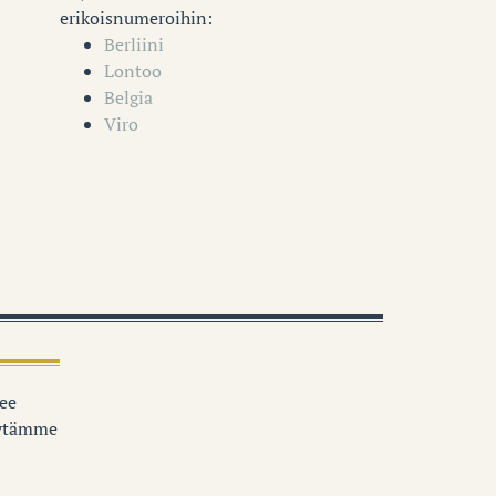
erikoisnumeroihin:
Berliini
Lontoo
Belgia
Viro
see
äytämme