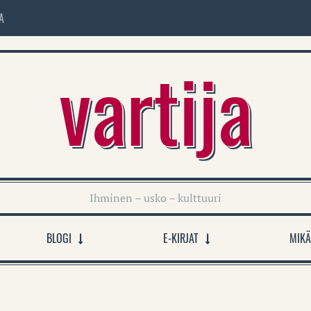
A
vartija
Ihminen – usko – kulttuuri
BLOGI
E-KIRJAT
MIKÄ