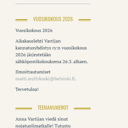
VUOSIKOKOUS 2026
Vuosikokous 2026
Aikakauslehti Vartijan
kannatusyhdistys ry:n vuosikokous
2026 järjestetään
sähköpostikokouksena 26.3. alkaen.
Ilmoittautumiset
matti.myllykoski@helsinki.fi
.
Tervetuloa!
TEEMANUMEROT
Anna Vartijan viedä sinut
nojatuolimatkalle! Tutustu