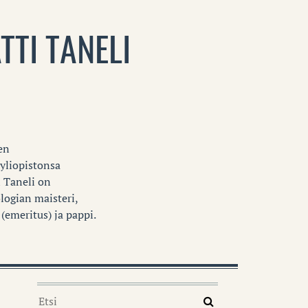
TTI TANELI
en
 yliopistonsa
i Taneli on
ologian maisteri,
(emeritus) ja pappi.