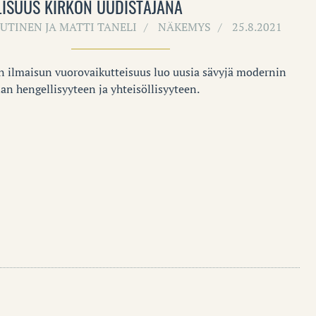
LISUUS KIRKON UUDISTAJANA
SUTINEN JA MATTI TANELI
NÄKEMYS
25.8.2021
en ilmaisun vuorovaikutteisuus luo uusia sävyjä modernin
an hengellisyyteen ja yhteisöllisyyteen.