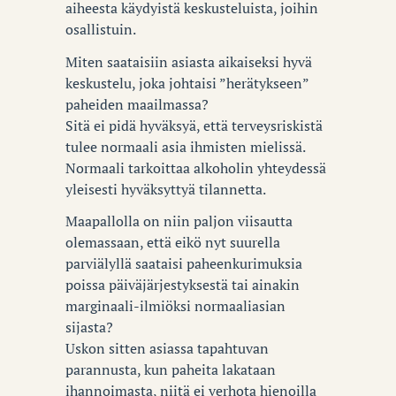
aiheesta käydyistä keskusteluista, joihin
osallistuin.
Miten saataisiin asiasta aikaiseksi hyvä
keskustelu, joka johtaisi ”herätykseen”
paheiden maailmassa?
Sitä ei pidä hyväksyä, että terveysriskistä
tulee normaali asia ihmisten mielissä.
Normaali tarkoittaa alkoholin yhteydessä
yleisesti hyväksyttyä tilannetta.
Maapallolla on niin paljon viisautta
olemassaan, että eikö nyt suurella
parviälyllä saataisi paheenkurimuksia
poissa päiväjärjestyksestä tai ainakin
marginaali-ilmiöksi normaaliasian
sijasta?
Uskon sitten asiassa tapahtuvan
parannusta, kun paheita lakataan
ihannoimasta, niitä ei verhota hienoilla