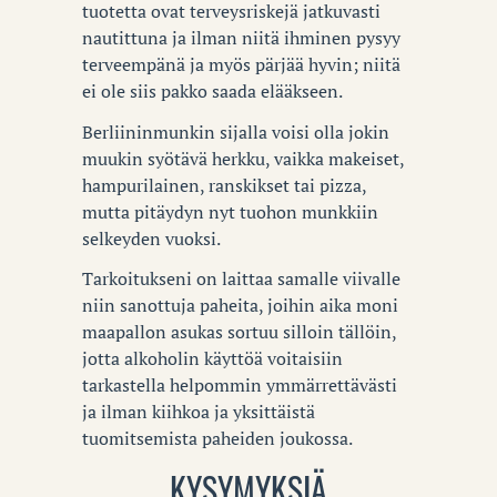
tuotetta ovat terveysriskejä jatkuvasti
nautittuna ja ilman niitä ihminen pysyy
terveempänä ja myös pärjää hyvin; niitä
ei ole siis pakko saada elääkseen.
Berliininmunkin sijalla voisi olla jokin
muukin syötävä herkku, vaikka makeiset,
hampurilainen, ranskikset tai pizza,
mutta pitäydyn nyt tuohon munkkiin
selkeyden vuoksi.
Tarkoitukseni on laittaa samalle viivalle
niin sanottuja paheita, joihin aika moni
maapallon asukas sortuu silloin tällöin,
jotta alkoholin käyttöä voitaisiin
tarkastella helpommin ymmärrettävästi
ja ilman kiihkoa ja yksittäistä
tuomitsemista paheiden joukossa.
KYSYMYKSIÄ