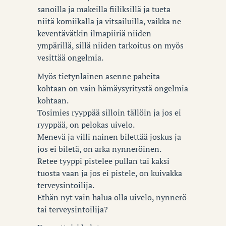
sanoilla ja makeilla fiiliksillä ja tueta
niitä komiikalla ja vitsailuilla, vaikka ne
keventävätkin ilmapiiriä niiden
ympärillä, sillä niiden tarkoitus on myös
vesittää ongelmia.
Myös tietynlainen asenne paheita
kohtaan on vain hämäysyritystä ongelmia
kohtaan.
Tosimies ryyppää silloin tällöin ja jos ei
ryyppää, on pelokas uivelo.
Menevä ja villi nainen bilettää joskus ja
jos ei biletä, on arka nynneröinen.
Retee tyyppi pistelee pullan tai kaksi
tuosta vaan ja jos ei pistele, on kuivakka
terveysintoilija.
Ethän nyt vain halua olla uivelo, nynnerö
tai terveysintoilija?