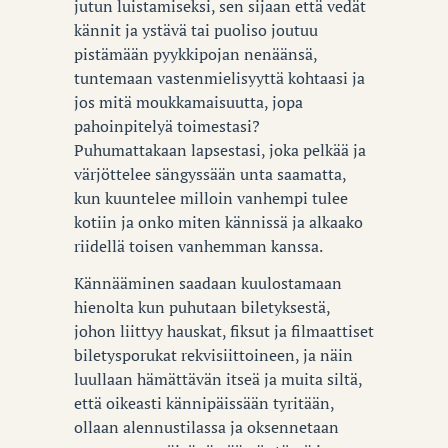
jutun luistamiseksi, sen sijaan että vedät
kännit ja ystävä tai puoliso joutuu
pistämään pyykkipojan nenäänsä,
tuntemaan vastenmielisyyttä kohtaasi ja
jos mitä moukkamaisuutta, jopa
pahoinpitelyä toimestasi?
Puhumattakaan lapsestasi, joka pelkää ja
värjöttelee sängyssään unta saamatta,
kun kuuntelee milloin vanhempi tulee
kotiin ja onko miten kännissä ja alkaako
riidellä toisen vanhemman kanssa.
Kännääminen saadaan kuulostamaan
hienolta kun puhutaan biletyksestä,
johon liittyy hauskat, fiksut ja filmaattiset
biletysporukat rekvisiittoineen, ja näin
luullaan hämättävän itseä ja muita siltä,
että oikeasti kännipäissään tyritään,
ollaan alennustilassa ja oksennetaan