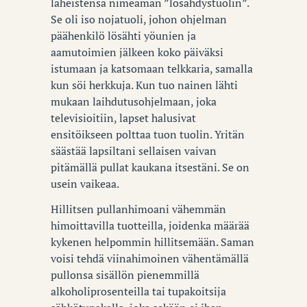
läheistensä nimeämän ”lösähdystuolin”.
Se oli iso nojatuoli, johon ohjelman
päähenkilö lösähti yöunien ja
aamutoimien jälkeen koko päiväksi
istumaan ja katsomaan telkkaria, samalla
kun söi herkkuja. Kun tuo nainen lähti
mukaan laihdutusohjelmaan, joka
televisioitiin, lapset halusivat
ensitöikseen polttaa tuon tuolin. Yritän
säästää lapsiltani sellaisen vaivan
pitämällä pullat kaukana itsestäni. Se on
usein vaikeaa.
Hillitsen pullanhimoani vähemmän
himoittavilla tuotteilla, joidenka määrää
kykenen helpommin hillitsemään. Saman
voisi tehdä viinahimoinen vähentämällä
pullonsa sisällön pienemmillä
alkoholiprosenteilla tai tupakoitsija