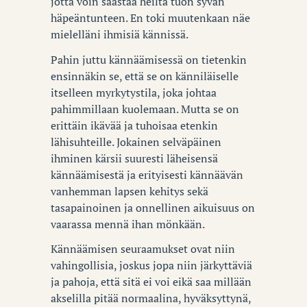
jotta voin säästää heiltä tuon syvän
häpeäntunteen. En toki muutenkaan näe
mielelläni ihmisiä kännissä.
Pahin juttu kännäämisessä on tietenkin
ensinnäkin se, että se on känniläiselle
itselleen myrkytystila, joka johtaa
pahimmillaan kuolemaan. Mutta se on
erittäin ikävää ja tuhoisaa etenkin
lähisuhteille. Jokainen selväpäinen
ihminen kärsii suuresti läheisensä
kännäämisestä ja erityisesti kännäävän
vanhemman lapsen kehitys sekä
tasapainoinen ja onnellinen aikuisuus on
vaarassa mennä ihan mönkään.
Kännäämisen seuraamukset ovat niin
vahingollisia, joskus jopa niin järkyttäviä
ja pahoja, että sitä ei voi eikä saa millään
akselilla pitää normaalina, hyväksyttynä,