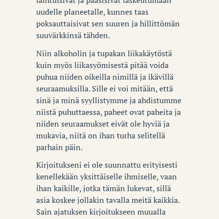
laihtuisivat ja pääsisivät laskeutumaan
uudelle planeetalle, kunnes taas
poksauttaisivat sen suuren ja hillittömän
suuvärkkinsä tähden.
Niin alkoholin ja tupakan liikakäytöstä
kuin myös liikasyömisestä pitää voida
puhua niiden oikeilla nimillä ja ikävillä
seuraamuksilla. Sille ei voi mitään, että
sinä ja minä syyllistymme ja ahdistumme
niistä puhuttaessa, paheet ovat paheita ja
niiden seuraamukset eivät ole hyviä ja
mukavia, niitä on ihan turha selitellä
parhain päin.
Kirjoitukseni ei ole suunnattu erityisesti
kenellekään yksittäiselle ihmiselle, vaan
ihan kaikille, jotka tämän lukevat, sillä
asia koskee jollakin tavalla meitä kaikkia.
Sain ajatuksen kirjoitukseen muualla