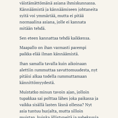
väistämättömänä asiana ihmiskunnassa.
Kännäämistä ja kännäämiseen johtaneita
syitä voi ymmärtää, mutta ei pitää
normaalina asiana, jolle ei kannata
mitään tehdä.
Sen eteen kannattaa tehdä kaikkensa.
Maapallo on ihan varmasti parempi
paikka elää ilman kännäämistä.
Ihan samalla tavalla kuin aikoinaan
alettiin rummuttaa savuttomuudesta, nyt
pitäisi alkaa todella rummuttamaan
kännittömyydestä.
Muistatko minun tavoin ajan, jolloin
tupakkaa sai polttaa lähes joka paikassa ja
vaikka sisällä lasten läsnä ollessa? Nyt
asia tuntuu hurjalta, mutta silloin
muistan, kuinka ällistyneitä ja paheksuvia