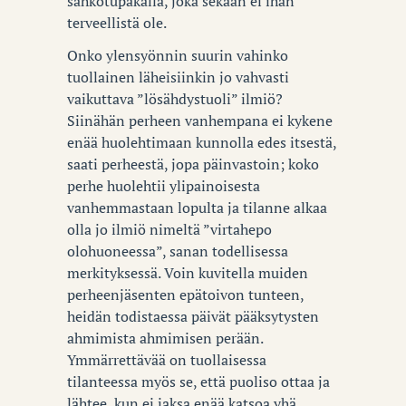
sähkötupakalla, joka sekään ei ihan
terveellistä ole.
Onko ylensyönnin suurin vahinko
tuollainen läheisiinkin jo vahvasti
vaikuttava ”lösähdystuoli” ilmiö?
Siinähän perheen vanhempana ei kykene
enää huolehtimaan kunnolla edes itsestä,
saati perheestä, jopa päinvastoin; koko
perhe huolehtii ylipainoisesta
vanhemmastaan lopulta ja tilanne alkaa
olla jo ilmiö nimeltä ”virtahepo
olohuoneessa”, sanan todellisessa
merkityksessä. Voin kuvitella muiden
perheenjäsenten epätoivon tunteen,
heidän todistaessa päivät pääksytysten
ahmimista ahmimisen perään.
Ymmärrettävää on tuollaisessa
tilanteessa myös se, että puoliso ottaa ja
lähtee, kun ei jaksa enää katsoa yhä