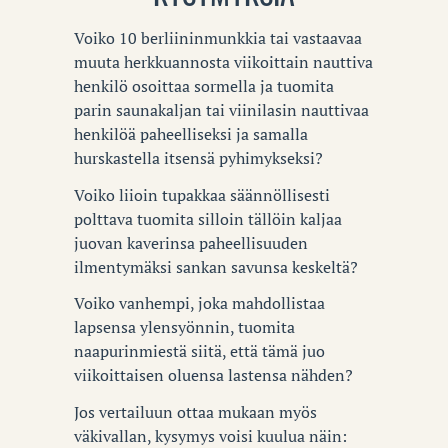
Voiko 10 berliininmunkkia tai vastaavaa
muuta herkkuannosta viikoittain nauttiva
henkilö osoittaa sormella ja tuomita
parin saunakaljan tai viinilasin nauttivaa
henkilöä paheelliseksi ja samalla
hurskastella itsensä pyhimykseksi?
Voiko liioin tupakkaa säännöllisesti
polttava tuomita silloin tällöin kaljaa
juovan kaverinsa paheellisuuden
ilmentymäksi sankan savunsa keskeltä?
Voiko vanhempi, joka mahdollistaa
lapsensa ylensyönnin, tuomita
naapurinmiestä siitä, että tämä juo
viikoittaisen oluensa lastensa nähden?
Jos vertailuun ottaa mukaan myös
väkivallan, kysymys voisi kuulua näin: