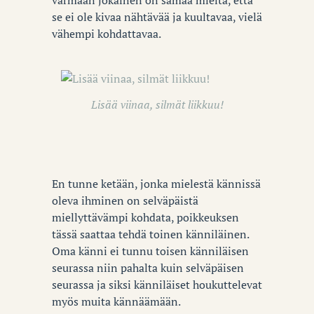
varmaan jokainen on samaa mieltä, että
se ei ole kivaa nähtävää ja kuultavaa, vielä
vähempi kohdattavaa.
Lisää viinaa, silmät liikkuu!
En tunne ketään, jonka mielestä kännissä
oleva ihminen on selväpäistä
miellyttävämpi kohdata, poikkeuksen
tässä saattaa tehdä toinen känniläinen.
Oma känni ei tunnu toisen känniläisen
seurassa niin pahalta kuin selväpäisen
seurassa ja siksi känniläiset houkuttelevat
myös muita kännäämään.