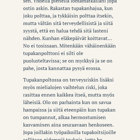
sen. Yhdellä pienellä lomamatkallani jopa
ostin askin. Rakastan tupakanhajua, kun
joku polttaa, ja tykkäisin polttaa itsekin,
mutta vältän sitä terveydellisistä ja siitä
syystä, että en halua tehdä sitä lasteni
nähden. Kunhan eläkepäivät koittavat…
No ei tosissaan. Mitenkään vähäinenkään
tupakanpolttoni ei silti ole
puolusteltavissa; se on myrkkyä ja se on
pahe, josta kannattaa pysyä erossa.
Tupakanpoltossa on terveysriskin lisäksi
myös mielialojen vaihtelun riski, joka
rasittaa ennen kaikkea itseä, mutta myös
läheisiä. Olo on parhainta kun on savua
hampaissa ja siitä eteenpäin kun tupakan
on tumpannut, alkaa hermostumisen
kasvaminen aina seuraavaan henkoseen.
Jopa joillakin työpaikoilla tupakoitsijoille
sallitaan pidempiä taukoja, jotta he