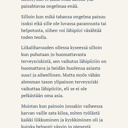
paisahtavaa ongelmaa enää.
Silloin kun mikä tahansa ongelma paisuu
isoksi eikä sille ole luvassa parannusta tai
helpotusta, siihen voi lähipiiri väsähtää
toden teolla.
Liikalihavuuden ollessa kyseessä silloin
kun puhutaan jo huomattavasta
terveysriskistä, sen vaikutus lähipiiriin on
huomattava ja heidän huolensa asiasta
suuri ja aiheellinen. Mutta myös vähän
alemman tason ylipainon terveysriski
vaikuttaa lähipiiriin, eli se ei ole
pelkästään oma asia.
Muistan kun painoin jossakin vaiheessa
karvan vaille sata kiloa, miten työlästä
kaikki liikkuminen ja kyykkiminen oli ja
kuinka helposti väsyin jo pienestä