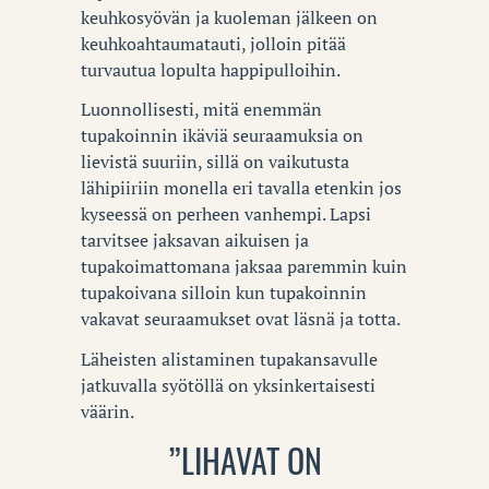
keuhkosyövän ja kuoleman jälkeen on
keuhkoahtaumatauti, jolloin pitää
turvautua lopulta happipulloihin.
Luonnollisesti, mitä enemmän
tupakoinnin ikäviä seuraamuksia on
lievistä suuriin, sillä on vaikutusta
lähipiiriin monella eri tavalla etenkin jos
kyseessä on perheen vanhempi. Lapsi
tarvitsee jaksavan aikuisen ja
tupakoimattomana jaksaa paremmin kuin
tupakoivana silloin kun tupakoinnin
vakavat seuraamukset ovat läsnä ja totta.
Läheisten alistaminen tupakansavulle
jatkuvalla syötöllä on yksinkertaisesti
väärin.
”LIHAVAT ON