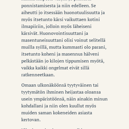
ponnistamisesta ja niin edelleen. Se
aiheutti jo itsessään huonotuulisuutta ja
myös itsetunto kärsi vaikuttaen kotini
ilmapiiriin, jolloin myös läheiseni
kärsivät. Huonovointisuuttani ja
masentuneisuuttani olisi voinut selitellä
muilla syillä, mutta kummasti olo parani,
itsetunto koheni ja masennus hälveni
pelkästään jo kilojen tippumisen myötä,
vaikka kaikki ongelmat eivät sillä
ratkenneetkaan.
Omaan ulkonäköönsä tyytyväinen tai
tyytymätön ihminen heijastaa oloansa
usein ympäristöönsä, näin ainakin minun
kohdallani ja niin olen kuullut myös
muiden saman kokeneiden asiasta
kertovan.