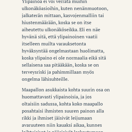
Ylipainoa ei voi verrata muihin
ulkonäköasioihin, kuten nenänmuotoon,
jalkaterän mittaan, kasvojenmalliin tai
hiustenmäärään, koska se on itse
aiheutettu ulkonäköseikka. Eli en näe
hyvänä sitä, että ylipainoinen vaatii
itselleen muilta varauksetonta
hyväksyntää ongelmastaan huolimatta,
koska ylipaino ei ole normaalia eikä sitä
sellaisena saa pitääkään, koska se on
terveysriski ja pahimmillaan myös
ongelma lähisuhteille.
Maapallon asukkaista kohta suurin osa on
huomattavasti ylipainoisia, ja jos
oltaisiin sadussa, kohta koko maapallo
posahtaisi ihmisten suuren painon alla
rikki ja ihmiset jäisivät leijumaan
avaruuteen niin kauaksi aikaa, kunnes