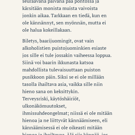
seuraavana päivänä pää pöntössä ja
kärsitään monista muista vaivoista
jonkin aikaa. Tarkkaan en tiedä, kun en
ole kännännyt, sen myönnän, mutta ei
ole halua kokeillakaan.
Biletys, baarijuomingit, ovat vain
alkoholistien puistojuominkien esiaste
jos sille ei tule jossakin vaiheessa loppua.
Siinä voi baarin ikkunasta katsoa
mahdollista tulevaisuuttaan puiston
pusikkoon päin. Siksi se ei ole millään
tasolla ihailtava asia, vaikka sille niin
hieno sana on keksittykin.
Terveysriski, käytöshäiriöt,
ulkonäkömuutokset,
ihmissuhdeongelmat; niissä ei ole mitään
hienoa ja ne liittyvät kännäämiseen, eli
kännäämisessä ei ole oikeasti mitään
hienoa ja ihailtavaa. Älä siis kännää, jos