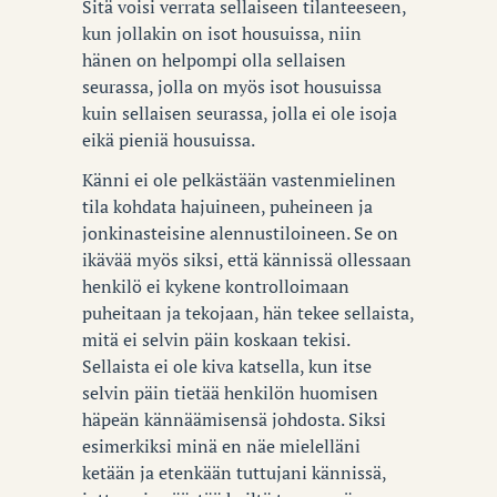
Sitä voisi verrata sellaiseen tilanteeseen,
kun jollakin on isot housuissa, niin
hänen on helpompi olla sellaisen
seurassa, jolla on myös isot housuissa
kuin sellaisen seurassa, jolla ei ole isoja
eikä pieniä housuissa.
Känni ei ole pelkästään vastenmielinen
tila kohdata hajuineen, puheineen ja
jonkinasteisine alennustiloineen. Se on
ikävää myös siksi, että kännissä ollessaan
henkilö ei kykene kontrolloimaan
puheitaan ja tekojaan, hän tekee sellaista,
mitä ei selvin päin koskaan tekisi.
Sellaista ei ole kiva katsella, kun itse
selvin päin tietää henkilön huomisen
häpeän kännäämisensä johdosta. Siksi
esimerkiksi minä en näe mielelläni
ketään ja etenkään tuttujani kännissä,