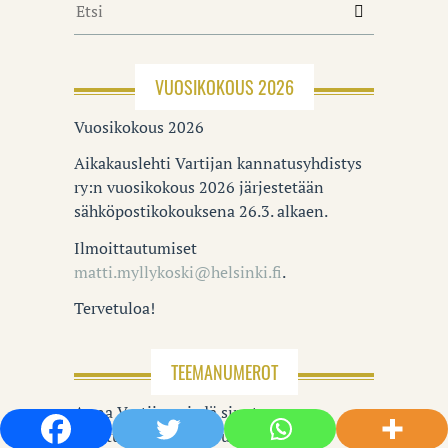
VUOSIKOKOUS 2026
Vuosikokous 2026
Aikakauslehti Vartijan kannatusyhdistys
ry:n vuosikokous 2026 järjestetään
sähköpostikokouksena 26.3. alkaen.
Ilmoittautumiset
matti.myllykoski@helsinki.fi
.
Tervetuloa!
TEEMANUMEROT
Anna Vartijan viedä sinut
nojatuolimatkalle! Tutustu