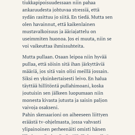
tiukkapipoisuudessaan niin pahaa
ankaruudesta johtuvaa stressiä, että
sydän rasittuu jo siitä. En tiedä. Mutta sen
olen havainnut, että kaikenlainen
mustavalkoisuus ja ääriajattelu on
useimmiten huonoa. Jos ei muuta, niin se
voi vaikeuttaa ihmissuhteita.
Mutta pullaan. Osaan leipoa niin hyvää
pullaa, että söisin sitä ihan järkyttäviä
määriä, jos sitä vain olisi meillä jossain.
Siksi en yksinkertaisesti leivo. En halua
täyttää hillitöntä pullahimoani, koska
joutuisin sen jälkeen luopumaan niin
monesta kivasta jutusta ja saisin paljon
vaivoja osakseni.
Pahin skenaarioni on aiheeseen liittyen
eräästä tv-ohjelmasta, jossa vahvasti
ylipainoinen perheenäiti omisti hänen