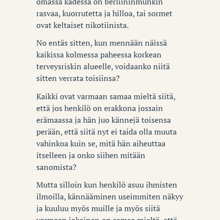
omassa kädessä on berliininmunkin
rasvaa, kuorrutetta ja hilloa, tai sormet
ovat keltaiset nikotiinista.
No entäs sitten, kun mennään näissä
kaikissa kolmessa paheessa korkean
terveysriskin alueelle, voidaanko niitä
sitten verrata toisiinsa?
Kaikki ovat varmaan samaa mieltä siitä,
että jos henkilö on erakkona jossain
erämaassa ja hän juo kännejä toisensa
perään, että siitä nyt ei taida olla muuta
vahinkoa kuin se, mitä hän aiheuttaa
itselleen ja onko siihen mitään
sanomista?
Mutta silloin kun henkilö asuu ihmisten
ilmoilla, kännääminen useimmiten näkyy
ja kuuluu myös muille ja myös siitä