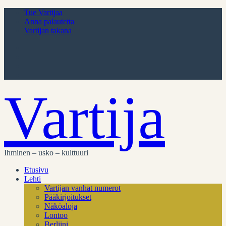
Tue Vartijaa
Anna palautetta
Vartijan takana
Vartija
Ihminen – usko – kulttuuri
Etusivu
Lehti
Vartijan vanhat numerot
Pääkirjoitukset
Näköaloja
Lontoo
Berliini