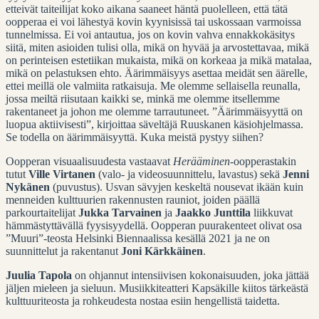
etteivät taiteilijat koko aikana saaneet häntä puolelleen, että tätä
oopperaa ei voi lähestyä kovin kyynisissä tai uskossaan varmoissa
tunnelmissa. Ei voi antautua, jos on kovin vahva ennakkokäsitys
siitä, miten asioiden tulisi olla, mikä on hyvää ja arvostettavaa, mikä
on perinteisen estetiikan mukaista, mikä on korkeaa ja mikä matalaa,
mikä on pelastuksen ehto. Äärimmäisyys asettaa meidät sen äärelle,
ettei meillä ole valmiita ratkaisuja. Me olemme sellaisella reunalla,
jossa meiltä riisutaan kaikki se, minkä me olemme itsellemme
rakentaneet ja johon me olemme tarrautuneet. ”Äärimmäisyyttä on
luopua aktiivisesti”, kirjoittaa säveltäjä Ruuskanen käsiohjelmassa.
Se todella on äärimmäisyyttä. Kuka meistä pystyy siihen?
Oopperan visuaalisuudesta vastaavat
Herääminen
-oopperastakin
tutut
Ville Virtanen
(valo- ja videosuunnittelu, lavastus) sekä
Jenni
Nykänen
(puvustus). Usvan sävyjen keskeltä nousevat ikään kuin
menneiden kulttuurien rakennusten rauniot, joiden päällä
parkourtaitelijat
Jukka Tarvainen
ja
Jaakko Junttila
liikkuvat
hämmästyttävällä fyysisyydellä. Oopperan puurakenteet olivat osa
”Muuri”-teosta Helsinki Biennaalissa kesällä 2021 ja ne on
suunnittelut ja rakentanut
Joni Kärkkäinen
.
Juulia Tapola
on ohjannut intensiivisen kokonaisuuden, joka jättää
jäljen mieleen ja sieluun. Musiikkiteatteri Kapsäkille kiitos tärkeästä
kulttuuriteosta ja rohkeudesta nostaa esiin hengellistä taidetta.