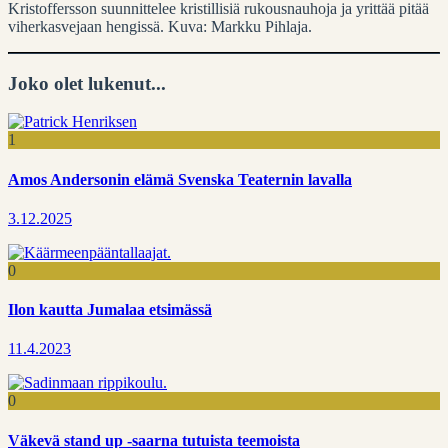
Kristoffersson suunnittelee kristillisiä rukousnauhoja ja yrittää pitää
viherkasvejaan hengissä. Kuva: Markku Pihlaja.
Joko olet lukenut...
1
Amos Andersonin elämä Svenska Teaternin lavalla
3.12.2025
0
Ilon kautta Jumalaa etsimässä
11.4.2023
0
Väkevä stand up -saarna tutuista teemoista