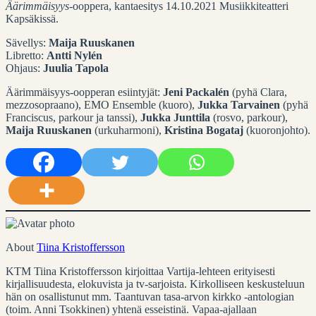
Äärimmäisyys
-ooppera, kantaesitys 14.10.2021 Musiikkiteatteri
Kapsäkissä.
Sävellys:
Maija Ruuskanen
Libretto:
Antti Nylén
Ohjaus:
Juulia Tapola
Äärimmäisyys-oopperan esiintyjät:
Jeni Packalén
(pyhä Clara,
mezzosopraano), EMO Ensemble (kuoro),
Jukka Tarvainen
(pyhä
Franciscus, parkour ja tanssi),
Jukka Junttila
(rosvo, parkour),
Maija Ruuskanen
(urkuharmoni),
Kristina Bogataj
(kuoronjohto).
About
Tiina Kristoffersson
KTM Tiina Kristoffersson kirjoittaa Vartija-lehteen erityisesti
kirjallisuudesta, elokuvista ja tv-sarjoista. Kirkolliseen keskusteluun
hän on osallistunut mm. Taantuvan tasa-arvon kirkko -antologian
(toim. Anni Tsokkinen) yhtenä esseistinä. Vapaa-ajallaan