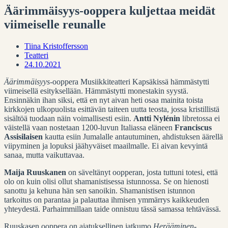
Äärimmäisyys-ooppera kuljettaa meidät
viimeiselle reunalle
Tiina Kristoffersson
Teatteri
24.10.2021
Äärimmäisyys
-ooppera Musiikkiteatteri Kapsäkissä hämmästytti
viimeisellä esityksellään.
Hämmästytti monestakin syystä.
Ensinnäkin ihan siksi, että en nyt aivan heti osaa mainita toista
kirkkojen ulkopuolista esittävän taiteen uutta teosta, jossa kristillistä
sisältöä tuodaan näin voimallisesti esiin.
Antti Nylénin
libretossa ei
väistellä vaan nostetaan 1200-luvun Italiassa eläneen
Franciscus
Assisilaisen
kautta esiin Jumalalle antautuminen, ahdistuksen äärellä
viipyminen ja lopuksi jäähyväiset maailmalle. Ei aivan kevyintä
sanaa, mutta vaikuttavaa.
Maija Ruuskanen
on säveltänyt oopperan, josta tuttuni totesi, että
olo on kuin olisi ollut shamanistisessa istunnossa. Se on hienosti
sanottu ja kehuna hän sen sanoikin. Shamanistisen istunnon
tarkoitus on parantaa ja palauttaa ihmisen ymmärrys kaikkeuden
yhteydestä. Parhaimmillaan taide onnistuu tässä samassa tehtävässä.
Ruuskasen ooppera on ajatuksellinen jatkumo
Herääminen
-