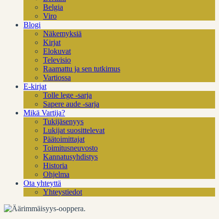
Belgia
Viro
Blogi
Näkemyksiä
Kirjat
Elokuvat
Televisio
Raamattu ja sen tutkimus
Vartiossa
E-kirjat
Tolle lege -sarja
Sapere aude -sarja
Mikä Vartija?
Tukijäsenyys
Lukijat suosittelevat
Päätoimittajat
Toimitusneuvosto
Kannatusyhdistys
Historia
Ohjelma
Ota yhteyttä
Yhteystiedot