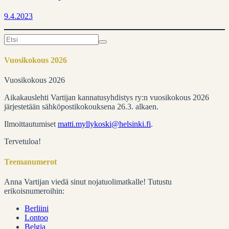
9.4.2023
Search
for:
Vuosikokous 2026
Vuosikokous 2026
Aikakauslehti Vartijan kannatusyhdistys ry:n vuosikokous 2026
järjestetään sähköpostikokouksena 26.3. alkaen.
Ilmoittautumiset
matti.myllykoski@helsinki.fi
.
Tervetuloa!
Teemanumerot
Anna Vartijan viedä sinut nojatuolimatkalle! Tutustu
erikoisnumeroihin:
Berliini
Lontoo
Belgia