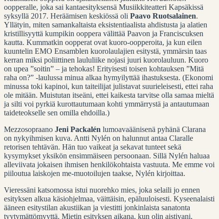
oopperalle, joka sai kantaesityksensä Musiikkiteatteri Kapsäkissä
syksyllä 2017. Heräämisen keskiössä oli
Paavo Ruotsalainen
.
Yllätyin, miten samankaltaista eksistentiaalista ahdistusta ja alatien
kristillisyyttä kumpikin ooppera välittää Paavon ja Franciscuksen
kautta. Kummatkin oopperat ovat kuoro-oopperoita, ja kun eilen
kuuntelin EMO Ensamblen kuorolaulajien esitystä, ymmärsin taas
kerran miksi poliittinen laululiike nojasi juuri kuorolauluun. Kuoro
on upea ”soitin” – ja tehokas! Erityisesti toisen kohtauksen ”Mitä
raha on?” -laulussa minua alkaa hymyilyttää ihastuksesta. (Ekonomi
minussa toki kapinoi, kun taiteilijat julistavat suurieleisesti, ettei raha
ole mitään. Muistutan itseäni, ettei kaikesta tarvitse olla samaa mieltä
ja silti voi pyrkiä kurottautumaan kohti ymmärrystä ja antautumaan
taideteokselle sen omilla ehdoilla.)
Mezzosopraano
Jeni Packalén
lumoavaäänisenä pyhänä Clarana
on nykyihmisen kuva. Antti Nylén on halunnut antaa Claralle
retorisen tehtävän. Hän tuo vaikeat ja sekavat tunteet sekä
kysymykset yksikön ensimmäiseen persoonaan. Sillä Nylén haluaa
alleviivata jokaisen ihmisen henkilökohtaista vastuuta. Me emme voi
piiloutua laiskojen me-muotoilujen taakse, Nylén kirjoittaa.
Vieressäni katsomossa istui nuorehko mies, joka selaili jo ennen
esityksen alkua käsiohjelmaa, väittäisin, epäluuloisesti. Kyseenalaisti
ääneen esitystilan akustiikan ja viestitti jonkinlaista sanatonta
tyytymättömyyttä. Mietin esityksen aikana, kun olin aistivani,